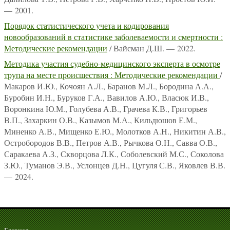
— 2001.
Порядок статистического учета и кодирования
новообразований в статистике заболеваемости и смертности :
Методические рекомендации
/ Вайсман Д.Ш. — 2022.
Методика участия судебно-медицинского эксперта в осмотре
трупа на месте происшествия : Методические рекомендации
/
Макаров И.Ю., Кочоян А.Л., Баранов М.Л., Бородина А.А.,
Буробин И.Н., Буруков Г.А., Вавилов А.Ю., Власюк И.В.,
Воронкина Ю.М., Голубева А.В., Грачева К.В., Григорьев
В.П., Захаркин О.В., Казымов М.А., Кильдюшов Е.М.,
Миненко А.В., Мищенко Е.Ю., Молотков А.Н., Никитин А.В.,
Остробородов В.В., Петров А.В., Рычкова О.Н., Савва О.В.,
Саракаева А.З., Скворцова Л.К., Соболевский М.С., Соколова
З.Ю., Туманов Э.В., Услонцев Д.Н., Цугуля С.В., Яковлев В.В.
— 2024.