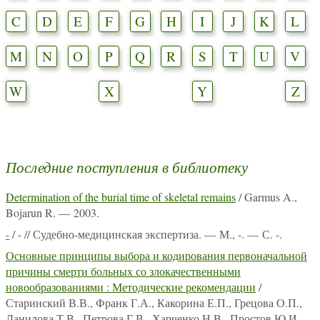
C
D
E
F
G
H
I
J
K
L
M
N
O
P
Q
R
S
T
U
V
W
X
Y
Z
Последние поступления в библиотеку
Determination of the burial time of skeletal remains
/ Garmus A.,
Bojarun R. — 2003.
-
/ - // Судебно-медицинская экспертиза. — М., -. — С. -.
Основные принципы выбора и кодирования первоначальной
причины смерти больных со злокачественными
новообразованиями : Методические рекомендации
/
Старинский В.В., Франк Г.А., Какорина Е.П., Грецова О.П.,
Данилова Т.В., Петрова Г.В., Харченко Н.В., Простов Ю.И.