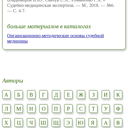
Судебно-медицинская экспертиза. — М., 2018. — №6.
— С. 4-7.
больше материалов в каталогах
Организационно-методические основы судебной
медицины
Авторы
А
Б
В
Г
Д
Е
Ж
З
И
К
Л
М
Н
О
П
Р
С
Т
У
Ф
Х
Ц
Ч
Ш
Щ
Э
Ю
Я
A
B