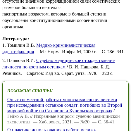
отсутствие значимой корреляционной связи соматических
размеров большого вертела с
паспортным возрастом, которые в большей степени
обусловлены конституциональными особенностями
организма.
Литература:
Томилин В.В.
Медико-криминалистическая
идентификация
. – М.: Норма-Инфра-М, 2000 г. – С. 286–341.
Пашкова В.И.
Судебно-медицинское отождествление
личности по костным останкам
/ В. И. Пашкова, Б. Д.
Резников. – Саратов: Изд-во. Сарат. унта, 1978. – 320 с.
похожие статьи
Опыт совместной работы с японскими специалистами
при исследовании останков солдат, погибших во Второй
мировой войне на Сахалине и Курильских островах
/
Гейко А.В. // Избранные вопросы судебно-медицинской
экспертизы. — Хабаровск, 2021. — №20. — С. 38-41.
О практике использования в работе медико-