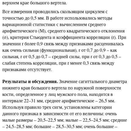
верхнем крае большого вертела.
Все измерения проводились скользящим циркулем с
точностью до 0,5 мм. В работе использовались методы
вариационной статистики с вычислением среднего
арифметического (М), среднего квадратического отклонения
(σ), критерия Стьюдента и коэффициента корреляции (r). При
значении r более 0,9 связь между признаками расценивалась
как очень сильная (функциональная), r от 0,7 до 0,9 – как
сильная, r от 0,5 до 0,7 – средней силы, при r от 0,3 до 0,5 –
слабая степень корреляции, при r менее 0,3 связь между
признаками отсутствует.
Результаты и обсуждения.
Значение сагиттального диаметра
нижнего края большого вертела по наружной поверхности
кости, определенное у лиц мужского пола, находится в
интервале 22–31 мм, среднее арифметическое – 26,5 мм.
Используя правило трех сигм, установлены категории
данного признака в зависимости от его величины: очень
малые размеры – 20,5–22,5 мм; малые – 22,5–24,5 мм; средние
– 24,5–28,5 мм; большие – 28,5–30,5 мм; очень большие –