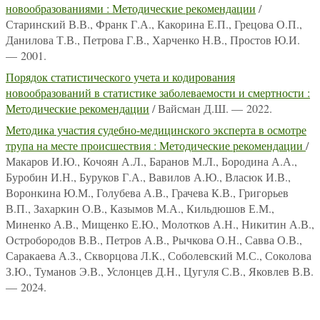
новообразованиями : Методические рекомендации
/
Старинский В.В., Франк Г.А., Какорина Е.П., Грецова О.П.,
Данилова Т.В., Петрова Г.В., Харченко Н.В., Простов Ю.И.
— 2001.
Порядок статистического учета и кодирования
новообразований в статистике заболеваемости и смертности :
Методические рекомендации
/ Вайсман Д.Ш. — 2022.
Методика участия судебно-медицинского эксперта в осмотре
трупа на месте происшествия : Методические рекомендации
/
Макаров И.Ю., Кочоян А.Л., Баранов М.Л., Бородина А.А.,
Буробин И.Н., Буруков Г.А., Вавилов А.Ю., Власюк И.В.,
Воронкина Ю.М., Голубева А.В., Грачева К.В., Григорьев
В.П., Захаркин О.В., Казымов М.А., Кильдюшов Е.М.,
Миненко А.В., Мищенко Е.Ю., Молотков А.Н., Никитин А.В.,
Остробородов В.В., Петров А.В., Рычкова О.Н., Савва О.В.,
Саракаева А.З., Скворцова Л.К., Соболевский М.С., Соколова
З.Ю., Туманов Э.В., Услонцев Д.Н., Цугуля С.В., Яковлев В.В.
— 2024.