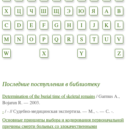
Х
Ц
Ч
Ш
Щ
Э
Ю
Я
A
B
C
D
E
F
G
H
I
J
K
L
M
N
O
P
Q
R
S
T
U
V
W
X
Y
Z
Последние поступления в библиотеку
Determination of the burial time of skeletal remains
/ Garmus A.,
Bojarun R. — 2003.
-
/ - // Судебно-медицинская экспертиза. — М., -. — С. -.
Основные принципы выбора и кодирования первоначальной
причины смерти больных со злокачественными