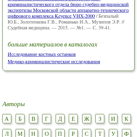
криминалистического отдела бюро судебно-медицинской
экспертизы Московской области аппаратно-технического
цифрового комплекса Keyence VHX-2000
/ Безпалый
Ю.Б., Золотенкова Г.В., Романько Н.А., Музипов Э.Р. //
Судебная медицина. — 2015. — №1. — С. 39-41.
больше материалов в каталогах
Исследование костных останков
Медико-криминалистические исследования
Авторы
А
Б
В
Г
Д
Е
Ж
З
И
К
Л
М
Н
О
П
Р
С
Т
У
Ф