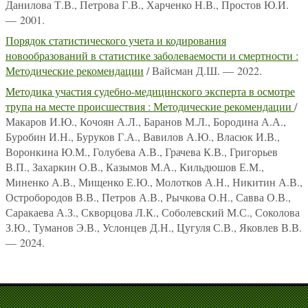
Данилова Т.В., Петрова Г.В., Харченко Н.В., Простов Ю.И.
— 2001.
Порядок статистического учета и кодирования
новообразований в статистике заболеваемости и смертности :
Методические рекомендации
/ Вайсман Д.Ш. — 2022.
Методика участия судебно-медицинского эксперта в осмотре
трупа на месте происшествия : Методические рекомендации
/
Макаров И.Ю., Кочоян А.Л., Баранов М.Л., Бородина А.А.,
Буробин И.Н., Буруков Г.А., Вавилов А.Ю., Власюк И.В.,
Воронкина Ю.М., Голубева А.В., Грачева К.В., Григорьев
В.П., Захаркин О.В., Казымов М.А., Кильдюшов Е.М.,
Миненко А.В., Мищенко Е.Ю., Молотков А.Н., Никитин А.В.,
Остробородов В.В., Петров А.В., Рычкова О.Н., Савва О.В.,
Саракаева А.З., Скворцова Л.К., Соболевский М.С., Соколова
З.Ю., Туманов Э.В., Услонцев Д.Н., Цугуля С.В., Яковлев В.В.
— 2024.