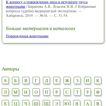
К вопросу о повреждении лица в результате укуса
животными
/ Баранова А.В., Власюк И.В. // Избранные
вопросы судебно-медицинской экспертизы. —
Хабаровск, 2019. — №18. — С. 51-54.
больше материалов в каталогах
Повреждения животными
Авторы
А
Б
В
Г
Д
Е
Ж
З
И
К
Л
М
Н
О
П
Р
С
Т
У
Ф
Х
Ц
Ч
Ш
Щ
Э
Ю
Я
A
B