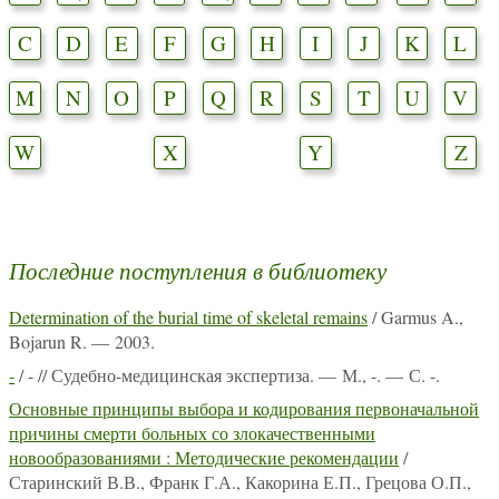
C
D
E
F
G
H
I
J
K
L
M
N
O
P
Q
R
S
T
U
V
W
X
Y
Z
Последние поступления в библиотеку
Determination of the burial time of skeletal remains
/ Garmus A.,
Bojarun R. — 2003.
-
/ - // Судебно-медицинская экспертиза. — М., -. — С. -.
Основные принципы выбора и кодирования первоначальной
причины смерти больных со злокачественными
новообразованиями : Методические рекомендации
/
Старинский В.В., Франк Г.А., Какорина Е.П., Грецова О.П.,