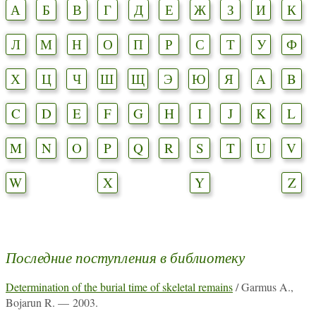
А
Б
В
Г
Д
Е
Ж
З
И
К
Л
М
Н
О
П
Р
С
Т
У
Ф
Х
Ц
Ч
Ш
Щ
Э
Ю
Я
A
B
C
D
E
F
G
H
I
J
K
L
M
N
O
P
Q
R
S
T
U
V
W
X
Y
Z
Последние поступления в библиотеку
Determination of the burial time of skeletal remains
/ Garmus A.,
Bojarun R. — 2003.