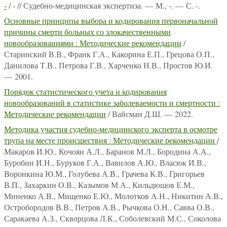
-
/ - // Судебно-медицинская экспертиза. — М., -. — С. -.
Основные принципы выбора и кодирования первоначальной
причины смерти больных со злокачественными
новообразованиями : Методические рекомендации
/
Старинский В.В., Франк Г.А., Какорина Е.П., Грецова О.П.,
Данилова Т.В., Петрова Г.В., Харченко Н.В., Простов Ю.И.
— 2001.
Порядок статистического учета и кодирования
новообразований в статистике заболеваемости и смертности :
Методические рекомендации
/ Вайсман Д.Ш. — 2022.
Методика участия судебно-медицинского эксперта в осмотре
трупа на месте происшествия : Методические рекомендации
/
Макаров И.Ю., Кочоян А.Л., Баранов М.Л., Бородина А.А.,
Буробин И.Н., Буруков Г.А., Вавилов А.Ю., Власюк И.В.,
Воронкина Ю.М., Голубева А.В., Грачева К.В., Григорьев
В.П., Захаркин О.В., Казымов М.А., Кильдюшов Е.М.,
Миненко А.В., Мищенко Е.Ю., Молотков А.Н., Никитин А.В.,
Остробородов В.В., Петров А.В., Рычкова О.Н., Савва О.В.,
Саракаева А.З., Скворцова Л.К., Соболевский М.С., Соколова