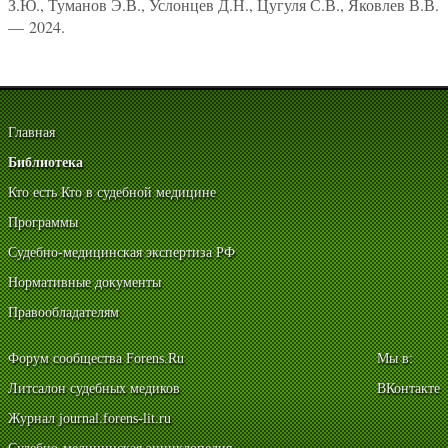
З.Ю., Туманов Э.В., Услонцев Д.Н., Цугуля С.В., Яковлев В.В.
— 2024.
Главная
Библиотека
Кто есть Кто в судебной медицине
Программы
Судебно-медицинская экспертиза РФ
Нормативные документы
Правообладателям
Форум сообщества Forens.Ru
Мы в:
Литсалон судебных медиков
ВКонтакте
Журнал journal.forens-lit.ru