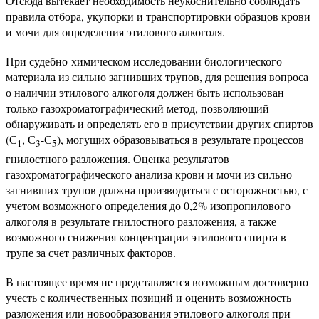
Отсюда вытекает необходимость неукоснительно соблюдать
правила отбора, укупорки и транспортировки образцов крови
и мочи для определения этилового алкоголя.
При судебно-химическом исследовании биологического
материала из сильно загнивших трупов, для решения вопроса
о наличии этилового алкоголя должен быть использован
только газохроматографический метод, позволяющий
обнаруживать и определять его в присутствии других спиртов
(С
, С
-С
), могущих образовываться в результате процессов
1
3
5
гнилостного разложения. Оценка результатов
газохроматографического анализа крови и мочи из сильно
загнивших трупов должна производиться с осторожностью, с
учетом возможного определения до 0,2% изопропилового
алкоголя в результате гнилостного разложения, а также
возможного снижения концентрации этилового спирта в
трупе за счет различных факторов.
В настоящее время не представляется возможным достоверно
учесть с количественных позиций и оценить возможность
разложения или новообразования этилового алкоголя при