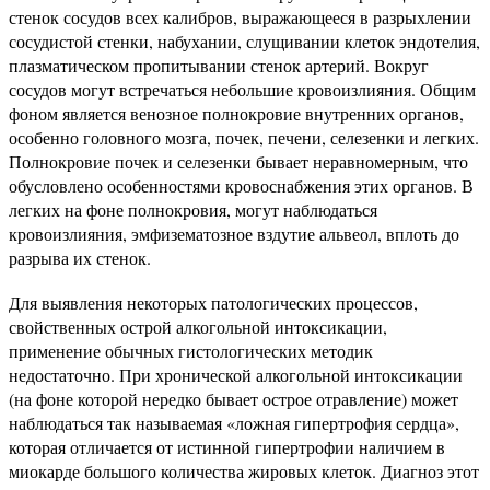
стенок сосудов всех калибров, выражающееся в разрыхлении
сосудистой стенки, набухании, слущивании клеток эндотелия,
плазматическом пропитывании стенок артерий. Вокруг
сосудов могут встречаться небольшие кровоизлияния. Общим
фоном является венозное полнокровие внутренних органов,
особенно головного мозга, почек, печени, селезенки и легких.
Полнокровие почек и селезенки бывает неравномерным, что
обусловлено особенностями кровоснабжения этих органов. В
легких на фоне полнокровия, могут наблюдаться
кровоизлияния, эмфизематозное вздутие альвеол, вплоть до
разрыва их стенок.
Для выявления некоторых патологических процессов,
свойственных острой алкогольной интоксикации,
применение обычных гистологических методик
недостаточно. При хронической алкогольной интоксикации
(на фоне которой нередко бывает острое отравление) может
наблюдаться так называемая «ложная гипертрофия сердца»,
которая отличается от истинной гипертрофии наличием в
миокарде большого количества жировых клеток. Диагноз этот