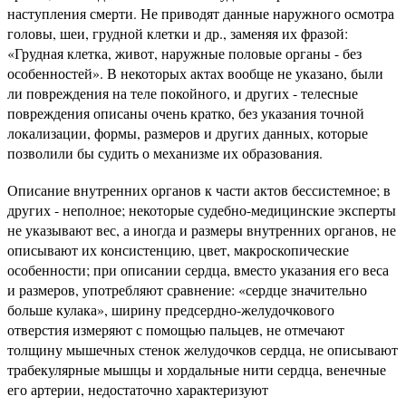
наступления смерти. Не приводят данные наружного осмотра
головы, шеи, грудной клетки и др., заменяя их фразой:
«Грудная клетка, живот, наружные половые органы - без
особенностей». В некоторых актах вообще не указано, были
ли повреждения на теле покойного, и других - телесные
повреждения описаны очень кратко, без указания точной
локализации, формы, размеров и других данных, которые
позволили бы судить о механизме их образования.
Описание внутренних органов к части актов бессистемное; в
других - неполное; некоторые судебно-медицинские эксперты
не указывают вес, а иногда и размеры внутренних органов, не
описывают их консистенцию, цвет, макроскопические
особенности; при описании сердца, вместо указания его веса
и размеров, употребляют сравнение: «сердце значительно
больше кулака», ширину предсердно-желудочкового
отверстия измеряют с помощью пальцев, не отмечают
толщину мышечных стенок желудочков сердца, не описывают
трабекулярные мышцы и хордальные нити сердца, венечные
его артерии, недостаточно характеризуют