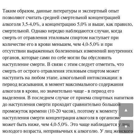
Таким образом, данные литературы и экспертный опыт
позволяют считать средней смертельной концентрацией
алкоголя 3,5-4,0%, а концентрацию 5,0% и выше, как правило,
смертельной. Однако нередко наблюдаются случаи, когда
смерть от отравления этиловым спиртом наступает при
количестве его в крови меньшем, чем 4,0-5,0% и при
отсутствии выраженных болезненных изменений внутренних
органов, которые сами по себе могли бы обусловить
наступление смерти. В связи с этим следует отметить, что
смерть от острого отравления этиловым спиртом может
наступить на любом этапе, алкогольной интоксикации: в
период всасывания, в момент максимального содержания
алкоголя в крови, но значительно чаще - в период его
выделения. В последнем случае от приема спиртных напитков
до наступления смерти проходит сравнительно большой
▲
промежуток времени (10-20 часов), поэтому к моменту
наступления смерти концентрация алкоголя в организме
может быть ниже, чем 4,0-5,0%. Это чаще наблюдается у лиц
▼
молодого возраста, непривычных к алкоголю. У лиц женского