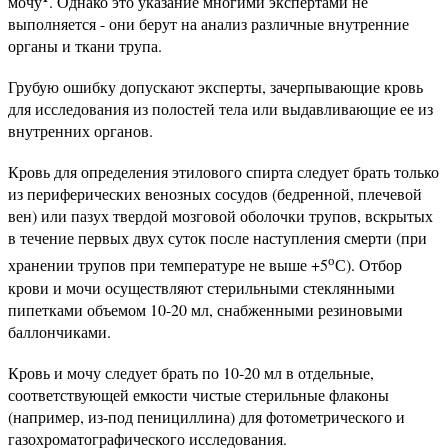
мочу
. Однако это указание многими экспертами не
выполняется - они берут на анализ различные внутренние
органы и ткани трупа.
Грубую ошибку допускают эксперты, зачерпывающие кровь
для исследования из полостей тела или выдавливающие ее из
внутренних органов.
Кровь для определения этилового спирта следует брать только
из периферических венозных сосудов (бедренной, плечевой
вен) или пазух твердой мозговой оболочки трупов, вскрытых
в течение первых двух суток после наступления смерти (при
о
хранении трупов при температуре не выше +5
С). Отбор
крови и мочи осуществляют стерильными стеклянными
пипетками объемом 10-20 мл, снабженными резиновыми
баллончиками.
Кровь и мочу следует брать по 10-20 мл в отдельные,
соответствующей емкости чистые стерильные флаконы
(например, из-под пенициллина) для фотометрического и
газохроматографического исследования.