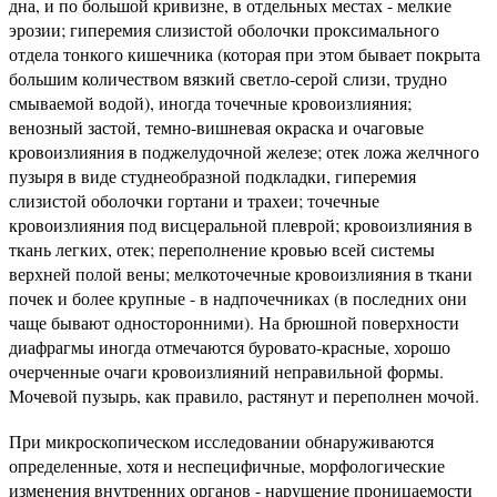
дна, и по большой кривизне, в отдельных местах - мелкие
эрозии; гиперемия слизистой оболочки проксимального
отдела тонкого кишечника (которая при этом бывает покрыта
большим количеством вязкий светло-серой слизи, трудно
смываемой водой), иногда точечные кровоизлияния;
венозный застой, темно-вишневая окраска и очаговые
кровоизлияния в поджелудочной железе; отек ложа желчного
пузыря в виде студнеобразной подкладки, гиперемия
слизистой оболочки гортани и трахеи; точечные
кровоизлияния под висцеральной плеврой; кровоизлияния в
ткань легких, отек; переполнение кровью всей системы
верхней полой вены; мелкоточечные кровоизлияния в ткани
почек и более крупные - в надпочечниках (в последних они
чаще бывают односторонними). На брюшной поверхности
диафрагмы иногда отмечаются буровато-красные, хорошо
очерченные очаги кровоизлияний неправильной формы.
Мочевой пузырь, как правило, растянут и переполнен мочой.
При микроскопическом исследовании обнаруживаются
определенные, хотя и неспецифичные, морфологические
изменения внутренних органов - нарушение проницаемости