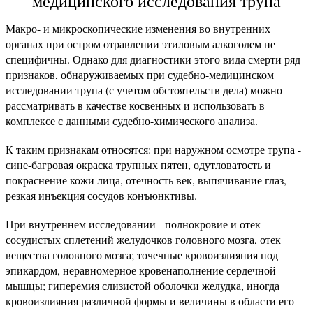
медицинского исследования трупа
Макро- и микроскопические изменения во внутренних
органах при остром отравлении этиловым алкоголем не
специфичны. Однако для диагностики этого вида смерти ряд
признаков, обнаруживаемых при судебно-медицинском
исследовании трупа (с учетом обстоятельств дела) можно
рассматривать в качестве косвенных и использовать в
комплексе с данными судебно-химического анализа.
К таким признакам относятся: при наружном осмотре трупа -
сине-багровая окраска трупных пятен, одутловатость и
покраснение кожи лица, отечность век, выпячивание глаз,
резкая инъекция сосудов конъюнктивы.
При внутреннем исследовании - полнокровие и отек
сосудистых сплетений желудочков головного мозга, отек
вещества головного мозга; точечные кровоизлияния под
эпикардом, неравномерное кровенаполнение сердечной
мышцы; гиперемия слизистой оболочки желудка, иногда
кровоизлияния различной формы и величины в области его