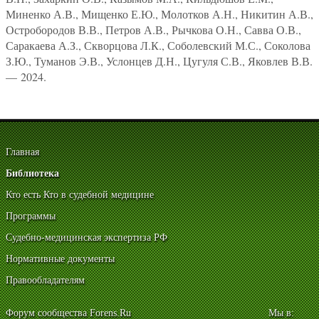
Миненко А.В., Мищенко Е.Ю., Молотков А.Н., Никитин А.В.,
Остробородов В.В., Петров А.В., Рычкова О.Н., Савва О.В.,
Саракаева А.З., Скворцова Л.К., Соболевский М.С., Соколова
З.Ю., Туманов Э.В., Услонцев Д.Н., Цугуля С.В., Яковлев В.В.
— 2024.
Главная
Библиотека
Кто есть Кто в судебной медицине
Программы
Судебно-медицинская экспертиза РФ
Нормативные документы
Правообладателям
Форум сообщества Forens.Ru
Мы в: