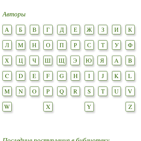
Авторы
А
Б
В
Г
Д
Е
Ж
З
И
К
Л
М
Н
О
П
Р
С
Т
У
Ф
Х
Ц
Ч
Ш
Щ
Э
Ю
Я
A
B
C
D
E
F
G
H
I
J
K
L
M
N
O
P
Q
R
S
T
U
V
W
X
Y
Z
Последние поступления в библиотеку