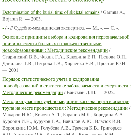
Determination of the burial time of skeletal remains
/ Garmus A.,
Bojarun R. — 2003.
-
/ - // Судебно-медицинская экспертиза. — М., -. — С. -.
Основные принципы выбора и кодирования первоначальной
причины смерти больных со злокачественными
новообразованиями : Методические рекомендации
/
Старинский В.В., Франк Г.А., Какорина Е.П., Грецова О.П.,
Данилова Т.В., Петрова Г.В., Харченко Н.В., Простов Ю.И.
— 2001.
Порядок статистического учета и кодирования
новообразований в статистике заболеваемости и смертности :
Методические рекомендации
/ Вайсман Д.Ш. — 2022.
Методика участия судебно-медицинского эксперта в осмотре
трупа на месте происшествия : Методические рекомендации
/
Макаров И.Ю., Кочоян А.Л., Баранов М.Л., Бородина А.А.,
Буробин И.Н., Буруков Г.А., Вавилов А.Ю., Власюк И.В.,
Воронкина Ю.М., Голубева А.В., Грачева К.В., Григорьев
В.П., Захаркин О.В., Казымов М.А., Кильдюшов Е.М.,