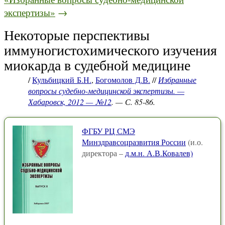
экспертизы»
→
Некоторые перспективы
иммуногистохимического изучения
миокарда в судебной медицине
/
Кульбицкий Б.Н.
,
Богомолов Д.В.
//
Избранные
вопросы судебно-медицинской экспертизы. —
Хабаровск, 2012 — №12
. — С. 85-86.
ФГБУ РЦ СМЭ
Минздравсоцразвития России
(и.о.
директора –
д.м.н. А.В.Ковалев)