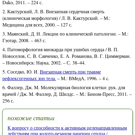
Dakо, 2011. – 224 с.
Кактурский, Л. В. Внезапная сердечная смерть
(клиническая морфология) / Л. В. Кактурский. – М.:
Медицина для всех, 2000. – 127 с.
Маянский, Д. Н. Лекции по клинической патологии. – М.:
Гэотар, 2008. – 463 с.
Патоморфология миокарда при ушибах сердца / В. П.
Новоселов, С. В. Савченко, Е. А. Романова, В. Г. Циммерман.
– Новосибирск: Наука, 2002. – С. 38–44.
Соседко, Ю. И.
Внезапная смерть при травме
рефлексогенных зон тела.
– М.: ВМедА, 1996. – 4 c.
Фаллер, Дж. М. Молекулярная биология клетки: рук. для
врачей / Дж. М. Фаллер, Д. Шилдс. – М.: Бином-Пресс, 2011. –
256 с.
похожие статьи
К вопросу о способности к активным целенаправленным
действиям при колото-резаном ранении сердца
/