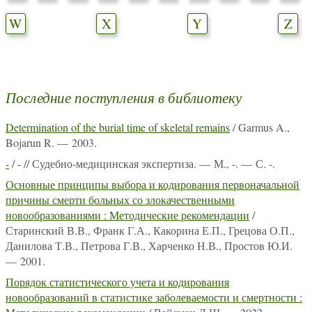
W
X
Y
Z
Последние поступления в библиотеку
Determination of the burial time of skeletal remains
/ Garmus A.,
Bojarun R. — 2003.
-
/ - // Судебно-медицинская экспертиза. — М., -. — С. -.
Основные принципы выбора и кодирования первоначальной
причины смерти больных со злокачественными
новообразованиями : Методические рекомендации
/
Старинский В.В., Франк Г.А., Какорина Е.П., Грецова О.П.,
Данилова Т.В., Петрова Г.В., Харченко Н.В., Простов Ю.И.
— 2001.
Порядок статистического учета и кодирования
новообразований в статистике заболеваемости и смертности :