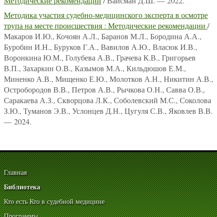
Методические рекомендации
/ Вайсман Д.Ш. — 2022.
Методика участия судебно-медицинского эксперта в осмотре
трупа на месте происшествия : Методические рекомендации
/
Макаров И.Ю., Кочоян А.Л., Баранов М.Л., Бородина А.А.,
Буробин И.Н., Буруков Г.А., Вавилов А.Ю., Власюк И.В.,
Воронкина Ю.М., Голубева А.В., Грачева К.В., Григорьев
В.П., Захаркин О.В., Казымов М.А., Кильдюшов Е.М.,
Миненко А.В., Мищенко Е.Ю., Молотков А.Н., Никитин А.В.,
Остробородов В.В., Петров А.В., Рычкова О.Н., Савва О.В.,
Саракаева А.З., Скворцова Л.К., Соболевский М.С., Соколова
З.Ю., Туманов Э.В., Услонцев Д.Н., Цугуля С.В., Яковлев В.В.
— 2024.
Главная
Библиотека
Кто есть Кто в судебной медицине
Программы