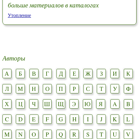
больше материалов в каталогах
Утопление
Авторы
А
Б
В
Г
Д
Е
Ж
З
И
К
Л
М
Н
О
П
Р
С
Т
У
Ф
Х
Ц
Ч
Ш
Щ
Э
Ю
Я
A
B
C
D
E
F
G
H
I
J
K
L
M
N
O
P
Q
R
S
T
U
V