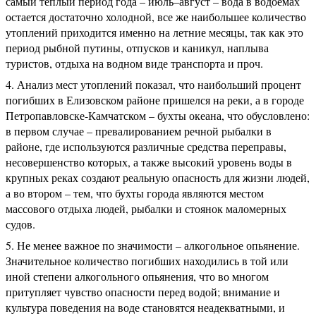
самый теплый период года – июль–август – вода в водоемах
остается достаточно холодной, все же наибольшее количество
утоплений приходится именно на летние месяцы, так как это
период рыбной путины, отпусков и каникул, наплыва
туристов, отдыха на водном виде транспорта и проч.
Анализ мест утоплений показал, что наибольший процент
погибших в Елизовском районе пришелся на реки, а в городе
Петропавловске-Камчатском – бухты океана, что обусловлено:
в первом случае – превалированием речной рыбалки в
районе, где используются различные средства переправы,
несовершенство которых, а также высокий уровень воды в
крупных реках создают реальную опасность для жизни людей,
а во втором – тем, что бухты города являются местом
массового отдыха людей, рыбалки и стоянок маломерных
судов.
Не менее важное по значимости – алкогольное опьянение.
Значительное количество погибших находились в той или
иной степени алкогольного опьянения, что во многом
притупляет чувство опасности перед водой; внимание и
культура поведения на воде становятся неадекватными, и