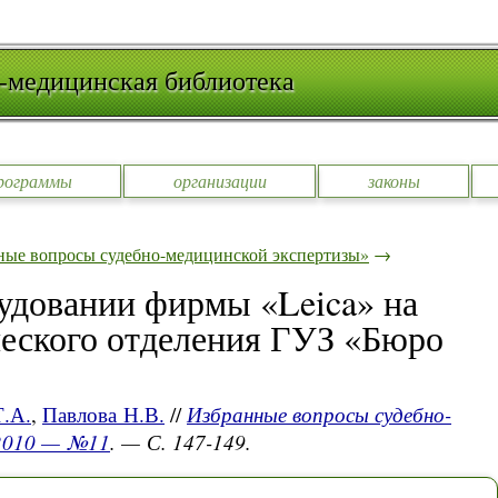
-медицинская библиотека
рограммы
организации
законы
ные вопросы судебно-медицинской экспертизы»
→
удовании фирмы «Leica» на
ческого отделения ГУЗ «Бюро
.А.
,
Павлова Н.В.
//
Избранные вопросы судебно-
 2010 — №11
. — С. 147-149.