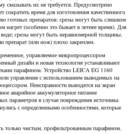
у смазывать их не требуется. Предусмотрено
ет сократить время для изготовления качественного
тво готовых препаратов: срезы могут быть слишком
м нагрет (особенно это бывает в летнее время). Для
й воде; срезы могут быть неравномерной толщины.
ли препарат (или нож) плохо закреплен.
временное, управляемое микропроцессором
менный дизайн и новая технология устанавливают
 ткани парафином. Устройство LEICA EG 1160
нели управления с использованием выводимых на
оцессором. Неисправности выводятся на экран
ное аварийное аккумуляторное питание
ных параметров в случае повреждения источника
кнулись с определенными особенностями, которые
ять только чистым, профильтрованным парафином.