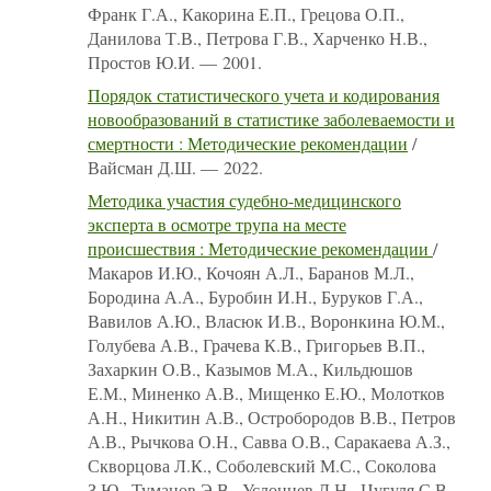
Франк Г.А., Какорина Е.П., Грецова О.П.,
Данилова Т.В., Петрова Г.В., Харченко Н.В.,
Простов Ю.И. — 2001.
Порядок статистического учета и кодирования
новообразований в статистике заболеваемости и
смертности : Методические рекомендации
/
Вайсман Д.Ш. — 2022.
Методика участия судебно-медицинского
эксперта в осмотре трупа на месте
происшествия : Методические рекомендации
/
Макаров И.Ю., Кочоян А.Л., Баранов М.Л.,
Бородина А.А., Буробин И.Н., Буруков Г.А.,
Вавилов А.Ю., Власюк И.В., Воронкина Ю.М.,
Голубева А.В., Грачева К.В., Григорьев В.П.,
Захаркин О.В., Казымов М.А., Кильдюшов
Е.М., Миненко А.В., Мищенко Е.Ю., Молотков
А.Н., Никитин А.В., Остробородов В.В., Петров
А.В., Рычкова О.Н., Савва О.В., Саракаева А.З.,
Скворцова Л.К., Соболевский М.С., Соколова
З.Ю., Туманов Э.В., Услонцев Д.Н., Цугуля С.В.,