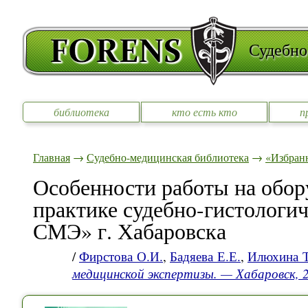
Судебно
библиотека
кто есть кто
п
Главная
→
Судебно-медицинская библиотека
→
«Избран
Особенности работы на обор
практике судебно-гистологи
СМЭ» г. Хабаровска
/
Фирстова О.И.
,
Бадяева Е.Е.
,
Илюхина Т
медицинской экспертизы. — Хабаровск,