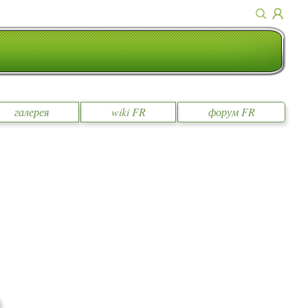
галерея
wiki FR
форум FR