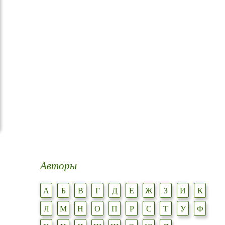
Авторы
А
Б
В
Г
Д
Е
Ж
З
И
К
Л
М
Н
О
П
Р
С
Т
У
Ф