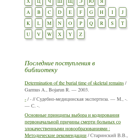
Х
Ц
Ч
Ш
Щ
Э
Ю
Я
A
B
C
D
E
F
G
H
I
J
K
L
M
N
O
P
Q
R
S
T
U
V
W
X
Y
Z
Последние поступления в
библиотеку
Determination of the burial time of skeletal remains
/
Garmus A., Bojarun R. — 2003.
-
/ - // Судебно-медицинская экспертиза. — М., -.
— С. -.
Основные принципы выбора и кодирования
первоначальной причины смерти больных со
злокачественными новообразованиями :
Методические рекомендации
/ Старинский В.В.,