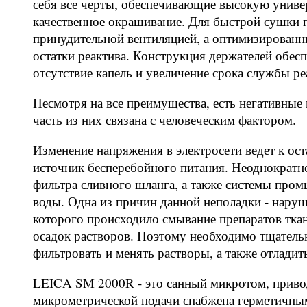
себя все черты, обеспечивающие высокую универс
качественное окрашивание. Для быстрой сушки п
принудительной вентиляцией, а оптимизирован
остатки реактива. Конструкция держателей обес
отсутствие капель и увеличение срока службы ре
Несмотря на все преимущества, есть негативные
часть из них связана с человеческим фактором.
Изменение напряжения в электросети ведет к ос
источник бесперебойного питания. Неоднократно
фильтра сливного шланга, а также системы пром
воды. Одна из причин данной неполадки - наруше
которого происходило смывание препаратов тка
осадок растворов. Поэтому необходимо тщательн
фильтровать и менять растворы, а также отладит
LEICA SM 2000R - это санный микротом, приво
микрометрической подачи снабжена герметичны