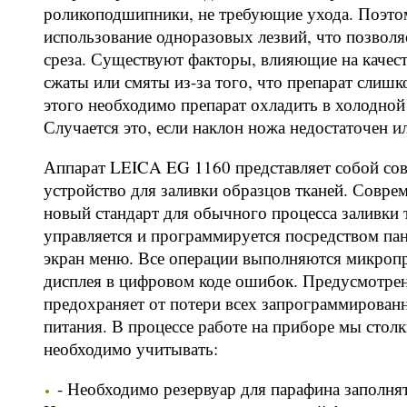
роликоподшипники, не требующие ухода. Поэтом
использование одноразовых лезвий, что позволя
среза. Существуют факторы, влияющие на качес
сжаты или смяты из-за того, что препарат слишко
этого необходимо препарат охладить в холодно
Случается это, если наклон ножа недостаточен и
Аппарат LEICA EG 1160 представляет собой со
устройство для заливки образцов тканей. Совре
новый стандарт для обычного процесса заливки
управляется и программируется посредством па
экран меню. Все операции выполняются микропр
дисплея в цифровом коде ошибок. Предусмотрен
предохраняет от потери всех запрограммирован
питания. В процессе работе на приборе мы стол
необходимо учитывать:
- Необходимо резервуар для парафина заполн