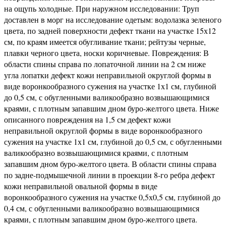
на ощупь холодные. При наружном исследовании: Труп
доставлен в морг на исследование одетым: водолазка зеленого
цвета, по задней поверхности дефект ткани на участке 15х12
см, по краям имеется обугливание ткани; рейтузы черные,
плавки черного цвета, носки коричневые. Повреждения: В
области спины справа по лопаточной линии на 2 см ниже
угла лопатки дефект кожи неправильной округлой формы в
виде воронкообразного сужения на участке 1х1 см, глубиной
до 0,5 см, с обугленными валикообразно возвышающимися
краями, с плотным запавшим дном буро-желтого цвета. Ниже
описанного повреждения на 1,5 см дефект кожи
неправильной округлой формы в виде воронкообразного
сужения на участке 1х1 см, глубиной до 0,5 см, с обугленными
валикообразно возвышающимися краями, с плотным
запавшим дном буро-желтого цвета. В области спины справа
по задне-подмышечной линии в проекции 8-го ребра дефект
кожи неправильной овальной формы в виде
воронкообразного сужения на участке 0,5х0,5 см, глубиной до
0,4 см, с обугленными валикообразно возвышающимися
краями, с плотным запавшим дном буро-желтого цвета.