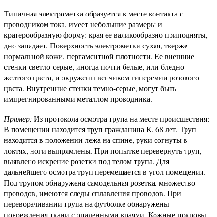
Типичная электрометка образуется в месте контакта с
проводником тока, имеет небольшие размеры и
кратерообразную форму: края ее валикообразно приподняты,
дно западает. Поверхность электрометки сухая, тверже
нормальной кожи, пергаментной плотности. Ее внешние
стенки светло-серые, иногда почти белые, или бледно-
желтого цвета, и окружены венчиком гиперемии розового
цвета. Внутренние стенки темно-серые, могут быть
импрегнированными металлом проводника.
Пример:
Из протокола осмотра трупа на месте происшествия:
В помещении находится труп гражданина К. 68 лет. Труп
находится в положении лежа на спине, руки согнуты в
локтях, ноги выпрямлены. При попытке перевернуть труп,
выявлено искрение розетки под телом трупа. Для
дальнейшего осмотра труп перемещается в угол помещения.
Под трупом обнаружена самодельная розетка, множество
проводов, имеются следы сплавления проводов. При
переворачивании трупа на футболке обнаружены
повреждения ткани с опаленными краями. Кожные покровы