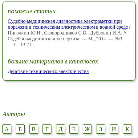
похожие статьи
Судебно-медицинская диагностика электрометки при
поражении техническим электричеством в водной среде
/
Пиголкин Ю.И., Сковородников С.В., Дубровин И.А. //
Судебно-медицинская экспертиза. — М., 2014. — №3.
— С. 19-21.
больше материалов в каталогах
Действие технического электричества
Авторы
А
Б
В
Г
Д
Е
Ж
З
И
К