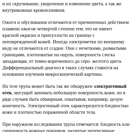
и их скручивание, укорочение и изменение цвета, а так же
внутрикожные кровоизлияния.
Ожоги и обугливания отличаются от причиненных действием
пламени ожогов четвертой степени тем, что не имеют
красной окраски и припухлости на границе с
неповрежденной кожей. Иногда электрометки по внешнему
виду не отличаются от ссадин. Они с нечеткими, размытыми
границами, плотноватые на ощупь, поверхность слегка
западающая, от темно-коричневого до серо- желтого цвета.
Дифференциальный диагноз в таких случаях ставится на
основании изучения микроскопической картины.
электрогенный
На теле трупа может быть так же обнаружен
отек
, могущий занимать небольшую поверхность кожи, но в
ряде случаев быть обширным, охватывая, например, целую
конечность. Электрогенный отек характеризуется бледностью
кожи и плотностью пораженной области тела.
При наружном исследовании трупа отмечается: бледность или
синюшность кожных покровов, разлитые интенсивные