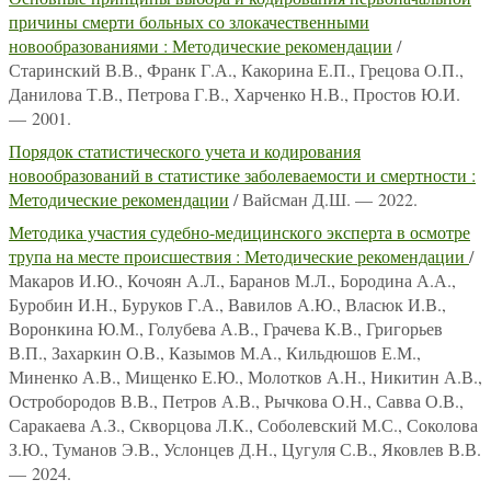
причины смерти больных со злокачественными
новообразованиями : Методические рекомендации
/
Старинский В.В., Франк Г.А., Какорина Е.П., Грецова О.П.,
Данилова Т.В., Петрова Г.В., Харченко Н.В., Простов Ю.И.
— 2001.
Порядок статистического учета и кодирования
новообразований в статистике заболеваемости и смертности :
Методические рекомендации
/ Вайсман Д.Ш. — 2022.
Методика участия судебно-медицинского эксперта в осмотре
трупа на месте происшествия : Методические рекомендации
/
Макаров И.Ю., Кочоян А.Л., Баранов М.Л., Бородина А.А.,
Буробин И.Н., Буруков Г.А., Вавилов А.Ю., Власюк И.В.,
Воронкина Ю.М., Голубева А.В., Грачева К.В., Григорьев
В.П., Захаркин О.В., Казымов М.А., Кильдюшов Е.М.,
Миненко А.В., Мищенко Е.Ю., Молотков А.Н., Никитин А.В.,
Остробородов В.В., Петров А.В., Рычкова О.Н., Савва О.В.,
Саракаева А.З., Скворцова Л.К., Соболевский М.С., Соколова
З.Ю., Туманов Э.В., Услонцев Д.Н., Цугуля С.В., Яковлев В.В.
— 2024.