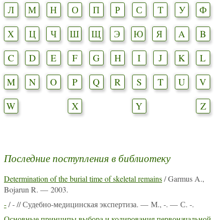
Л
М
Н
О
П
Р
С
Т
У
Ф
Х
Ц
Ч
Ш
Щ
Э
Ю
Я
A
B
C
D
E
F
G
H
I
J
K
L
M
N
O
P
Q
R
S
T
U
V
W
X
Y
Z
Последние поступления в библиотеку
Determination of the burial time of skeletal remains
/ Garmus A.,
Bojarun R. — 2003.
-
/ - // Судебно-медицинская экспертиза. — М., -. — С. -.
Основные принципы выбора и кодирования первоначальной