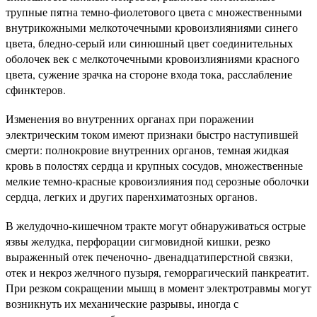
трупные пятна темно-фиолетового цвета с множественными
внутрикожными мелкоточечными кровоизлияниями синего
цвета, бледно-серый или синюшный цвет соединительных
оболочек век с мелкоточечными кровоизлияниями красного
цвета, сужение зрачка на стороне входа тока, расслабление
сфинктеров.
Изменения во внутренних органах при поражении
электрическим током имеют признаки быстро наступившей
смерти: полнокровие внутренних органов, темная жидкая
кровь в полостях сердца и крупных сосудов, множественные
мелкие темно-красные кровоизлияния под серозные оболочки
сердца, легких и других паренхиматозных органов.
В желудочно-кишечном тракте могут обнаруживаться острые
язвы желудка, перфорации сигмовидной кишки, резко
выраженный отек печеночно- двенадцатиперстной связки,
отек и некроз желчного пузыря, геморрагический панкреатит.
При резком сокращении мышц в момент электротравмы могут
возникнуть их механические разрывы, иногда с