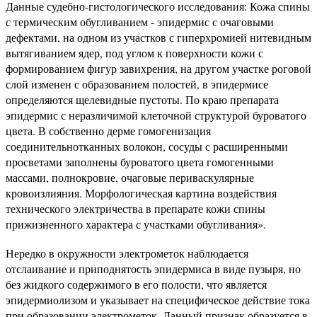
Данные судебно-гистологического исследования: Кожа спины
с термическим обугливанием - эпидермис с очаговыми
дефектами, на одном из участков с гиперхромией нитевидным
вытягиванием ядер, под углом к поверхности кожи с
формированием фигур завихрения, на другом участке роговой
слой изменен с образованием полостей, в эпидермисе
определяются щелевидные пустоты. По краю препарата
эпидермис с неразличимой клеточной структурой буроватого
цвета. В собственно дерме гомогенизация
соединительнотканных волокон, сосуды с расширенными
просветами заполнены буроватого цвета гомогенными
массами, полнокровие, очаговые периваскулярные
кровоизлияния. Морфологическая картина воздействия
технического электричества в препарате кожи спины
прижизненного характера с участками обугливания».
Нередко в окружности электрометок наблюдается
отслаивание и приподнятость эпидермиса в виде пузыря, но
без жидкого содержимого в его полости, что является
эпидермиолизом и указывает на специфическое действие тока
при образовании электрометок. Данный признак образуется в