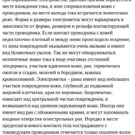
месте вхождения тока, в зоне соприкосновения кожи с
проводником, на месте выхода тока встречается значительно
реже. Форма и размеры электрометок могут варьировать в
зависимости от формы, размеров и рельефа контактирующей
части проводника. Если контакт проводника с кожей
недостаточно плотный и между ними происходило искрение,
то зоны повреждений оказываются очень малыми и имеют
вид булавочных уколов. Так же могут обнаруживаться
нетипичные знаки тока в виде очаговых отслоений
эпидермиса, участков вдавления кожи, ран, термических
ожогов и ссадин, мозолей и бородавок, кожных
кровоизлияний. Электрометки – раны имеют вид небольших
участков повреждения кожи, глубиной до подкожной
жировой клетчатки, края их неровные, бахромчатые,
нависают над центральной частью повреждения, и
возвышаются над уровнем окружающей кожи. Иногда они
имеют вид ран с обожженными краями, и могут напоминать
входные отверстия огнестрельных ран. Нередко в месте
предполагагаемого контакта тела пострадавшего с
токоведущим проводником отмечается только опаление волос