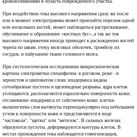
кровоизлияниями в область поврежденного участка.
При воздействии тока высокого напряжения сразу же после
или в момент электротравмы может произойти перелом одной
или нескольких костей, может наблюдаться растрескивание,
обугливание и образование «костных бус», а так же ток
высокого напряжения иногда приводит к расхождению костей
черепа по швам, отеку мозговых оболочек, тромбозу их
сосудов, и набуханию ткани головного мозга.
При гистологическом исследовании микроскопическая
картина электрометки специфична: в роговом, реже - в
зернистом и шиповатом слоях эпидермиса видны
сотообразные пустоты и щелевидные разрывы, ядра клеток
уплощаются, располагаются параллельно поверхности кожи;
отслаивание эпидермиса от собственно кожи; клетки
мальпигиева слоя вытянуты перпендикулярно под небольшим
углом к поверхности кожи и представляются в виде
"частокола", "щетки" или "метелок". В сальных железах
образуются пустоты, деформируются контуры клеток. В
местах прохождения тока наблюдается гомогенизация,