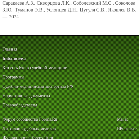
Саракаева А.З., Скворцова Л.К., Соболевский М.С., Соколова
З.Ю., Туманов Э.В., Услонцев Д.Н., Цугуля С.В., Яковлев В.В.
— 2024.
Главная
Библиотека
Кто есть Кто в судебной медицине
Программы
Судебно-медицинская экспертиза РФ
Нормативные документы
Правообладателям
Форум сообщества Forens.Ru
Мы в:
Литсалон судебных медиков
ВКонтакте
Журнал journal.forens-lit.ru