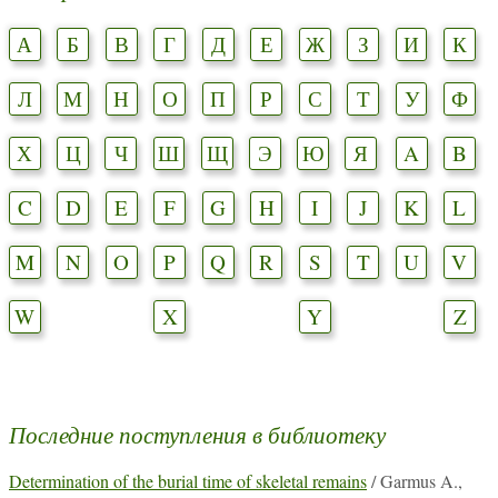
А
Б
В
Г
Д
Е
Ж
З
И
К
Л
М
Н
О
П
Р
С
Т
У
Ф
Х
Ц
Ч
Ш
Щ
Э
Ю
Я
A
B
C
D
E
F
G
H
I
J
K
L
M
N
O
P
Q
R
S
T
U
V
W
X
Y
Z
Последние поступления в библиотеку
Determination of the burial time of skeletal remains
/ Garmus A.,