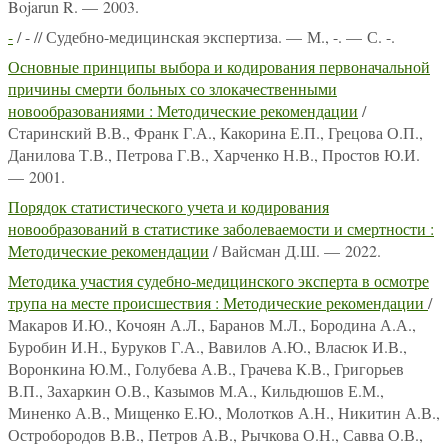
Bojarun R. — 2003.
-
/ - // Судебно-медицинская экспертиза. — М., -. — С. -.
Основные принципы выбора и кодирования первоначальной
причины смерти больных со злокачественными
новообразованиями : Методические рекомендации
/
Старинский В.В., Франк Г.А., Какорина Е.П., Грецова О.П.,
Данилова Т.В., Петрова Г.В., Харченко Н.В., Простов Ю.И.
— 2001.
Порядок статистического учета и кодирования
новообразований в статистике заболеваемости и смертности :
Методические рекомендации
/ Вайсман Д.Ш. — 2022.
Методика участия судебно-медицинского эксперта в осмотре
трупа на месте происшествия : Методические рекомендации
/
Макаров И.Ю., Кочоян А.Л., Баранов М.Л., Бородина А.А.,
Буробин И.Н., Буруков Г.А., Вавилов А.Ю., Власюк И.В.,
Воронкина Ю.М., Голубева А.В., Грачева К.В., Григорьев
В.П., Захаркин О.В., Казымов М.А., Кильдюшов Е.М.,
Миненко А.В., Мищенко Е.Ю., Молотков А.Н., Никитин А.В.,
Остробородов В.В., Петров А.В., Рычкова О.Н., Савва О.В.,