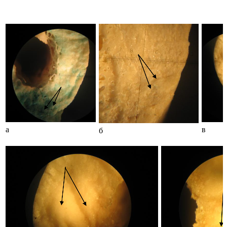
а
в
б