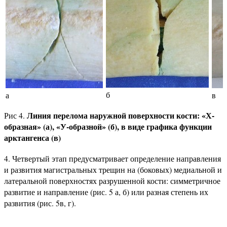
б
а
в
Линия перелома наружной поверхности кости: «Х-
Рис 4.
образная» (а), «У-образной» (б), в виде графика функции
арктангенса (в)
4. Четвертый этап предусматривает определение направления
и развития магистральных трещин на (боковых) медиальной и
латеральной поверхностях разрушенной кости: симметричное
развитие и направление (рис. 5 а, б) или разная степень их
развития (рис. 5в, г).