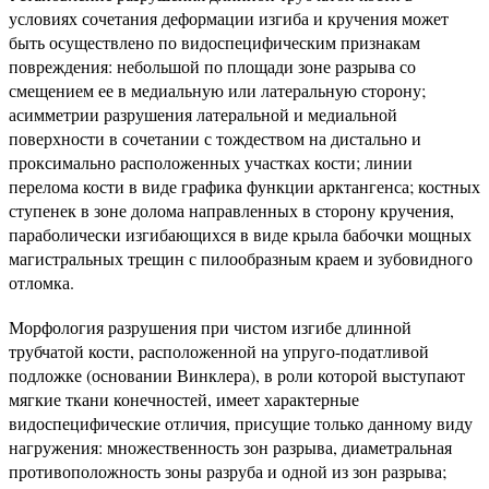
условиях сочетания деформации изгиба и кручения может
быть осуществлено по видоспецифическим признакам
повреждения: небольшой по площади зоне разрыва со
смещением ее в медиальную или латеральную сторону;
асимметрии разрушения латеральной и медиальной
поверхности в сочетании с тождеством на дистально и
проксимально расположенных участках кости; линии
перелома кости в виде графика функции арктангенса; костных
ступенек в зоне долома направленных в сторону кручения,
параболически изгибающихся в виде крыла бабочки мощных
магистральных трещин с пилообразным краем и зубовидного
отломка.
Морфология разрушения при чистом изгибе длинной
трубчатой кости, расположенной на упруго-податливой
подложке (основании Винклера), в роли которой выступают
мягкие ткани конечностей, имеет характерные
видоспецифические отличия, присущие только данному виду
нагружения: множественность зон разрыва, диаметральная
противоположность зоны разруба и одной из зон разрыва;