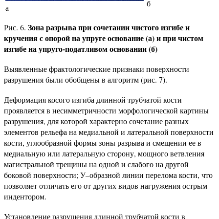
б
а
Зона разрыва при сочетании чистого изгибе и
Рис. 6.
кручения с опорой на упруге основание (а) и при чистом
изгибе на упруго-податливом основании (б)
Выявленные фрактологические признаки поверхности
разрушения были обобщены в алгоритм (рис. 7).
Деформация косого изгиба длинной трубчатой кости
проявляется в несимметричности морфологической картины
разрушения, для которой характерно сочетание разных
элементов рельефа на медиальной и латеральной поверхности
кости, углообразной формы зоны разрыва и смещении ее в
медиальную или латеральную сторону, мощного ветвления
магистральной трещины на одной и слабого на другой
боковой поверхности; У–образной линии перелома кости, что
позволяет отличать его от других видов нагружения острым
индентором.
Установление разрушения длинной трубчатой кости в