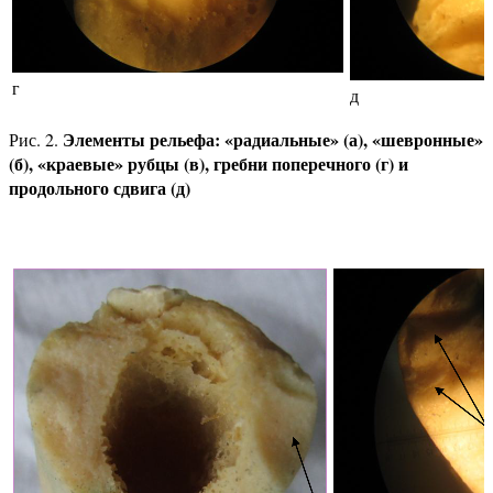
г
д
Элементы рельефа: «радиальные» (а), «шевронные»
Рис. 2.
(б), «краевые» рубцы (в), гребни поперечного (г) и
продольного сдвига (д)