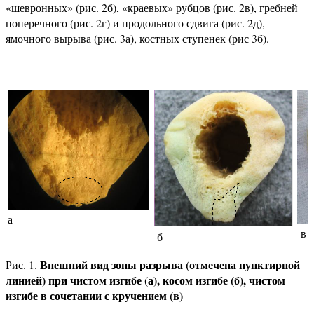
«шевронных» (рис. 2б), «краевых» рубцов (рис. 2в), гребней
поперечного (рис. 2г) и продольного сдвига (рис. 2д),
ямочного вырыва (рис. 3а), костных ступенек (рис 3б).
а
в
б
Внешний вид зоны разрыва (отмечена пунктирной
Рис. 1.
линией) при чистом изгибе (а), косом изгибе (б), чистом
изгибе в сочетании с кручением (в)