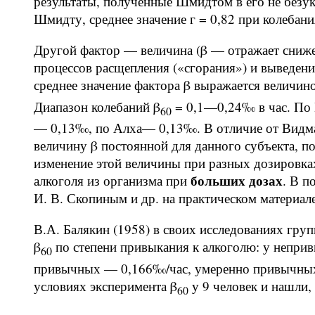
результаты, полученные Шмидтом в его не безу
Шмидту, среднее значение г = 0,82 при колебания
Другой фактор — величина (β — отражает снижен
процессов расщепления («сгорания») и выведени
среднее значение фактора β выражается величин
Диапазон колебаний β
= 0,1—0,24‰ в час. По
60
— 0,13‰, по Алха— 0,13‰. В отличие от Видмар
величину β постоянной для данного субъекта, п
изменение этой величины при разных дозировка
больших дозах
алкоголя из организма при
. В п
И. В. Скопиным и др. на практическом материале
В.А. Балякин (1958) в своих исследованиях гру
β
по степени привыкания к алкоголю: у непри
60
привычных — 0,166‰/час, умеренно привычных 
условиях эксперимента β
у 9 человек и нашли, 
60