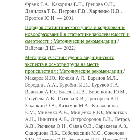
Франк Г.А., Какорина Е.П., Грецова О.П.,
Данилова Т.В., Петрова Г.В., Харченко Н.В.,
Простов Ю.И. — 2001.
Порядок статистического учета и кодирования
новообразований в статистике заболеваемости и
смертности : Методические рекомендации
/
Вайсман Д.Ш. — 2022.
Методика участия судебно-медицинского
эксперта в осмотре трупа на месте
происшествия : Методические рекомендации
/
Макаров И.Ю., Кочоян А.Л., Баранов М.Л.,
Бородина А.А., Буробин И.Н., Буруков Г.А.,
Вавилов А.Ю., Власюк И.В., Воронкина Ю.М.,
Голубева А.В., Грачева К.В., Григорьев В.П.,
Захаркин О.В., Казымов М.А., Кильдюшов
Е.М., Миненко А.В., Мищенко Е.Ю., Молотков
А.Н., Никитин А.В., Остробородов В.В., Петров
А.В., Рычкова О.Н., Савва О.В., Саракаева А.З.,
Скворцова Л.К., Соболевский М.С., Соколова
З.Ю., Туманов Э.В., Услонцев Д.Н., Цугуля С.В.,