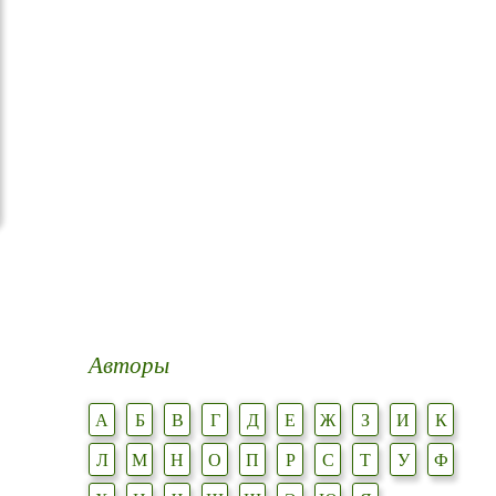
Авторы
А
Б
В
Г
Д
Е
Ж
З
И
К
Л
М
Н
О
П
Р
С
Т
У
Ф