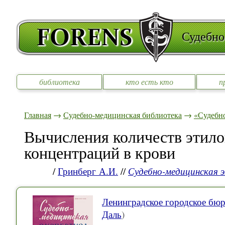
Судебно
библиотека
кто есть кто
п
Главная
→
Судебно-медицинская библиотека
→
«Судебно
Вычисления количеств этилов
концентраций в крови
/
Гринберг А.И.
//
Судебно-медицинская 
Ленинградское городское бюр
Даль
)