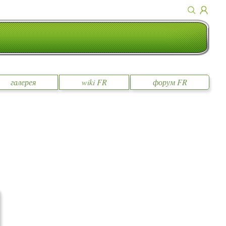
галерея
wiki FR
форум FR