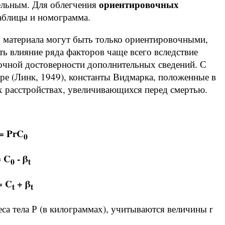
ориентировочных
тельным. Для облегчения
аблицы и номограмма.
 материала могут быть только ориентировочными,
ть влияние ряда факторов чаще всего вследствие
очной достоверности дополнительных сведений. С
уре (Линк, 1949), константы Видмарка, положенные в
х расстройствах, увеличивающихся перед смертью.
= PrC
0
= C
- β
0
t
= C
+ β
t
t
еса тела Р (в килограммах), учитываются величины r