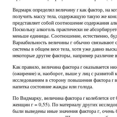
Видмарк определял величину r как фактор, на к
получить массу тела, содержащую такую же конц
представляет собой соотношение содержания алк
Поскольку алкоголь практически не абсорбирует
меньше единицы. Соотношение, естественно, бу
Вариабильность величины г обычно связывают с
системы в общем весе тела, хотя уже давно выск
некоторые другие факторы, например различие в
Как правило, величина фактора r оказывается н
(ожирение) и, наоборот, выше у лиц с развитой
исследованиям в сторону повышения фактора r 
напитка состояние жажды или голода.
По Видмарку, величина фактора r колеблется от 0
женщин г = 0,55). По материалу других исследов
были выведены иные значения фактора г, очень 