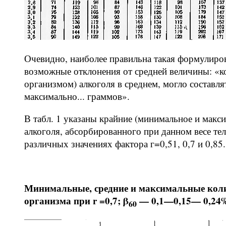
Очевидно, наиболее правильна такая формулиров
возможные отклонения от средней величины: «ко
организмом) алкоголя в среднем, могло составля
максимально... граммов».
В табл. 1 указаны крайние (минимальное и макси
алкоголя, абсорбированного при данном весе тел
различных значениях фактора г=0,51, 0,7 и 0,85.
Минимальные, средние и максимальные колич
организма при r =0,7; β
— 0,1—0,15— 0,24
60