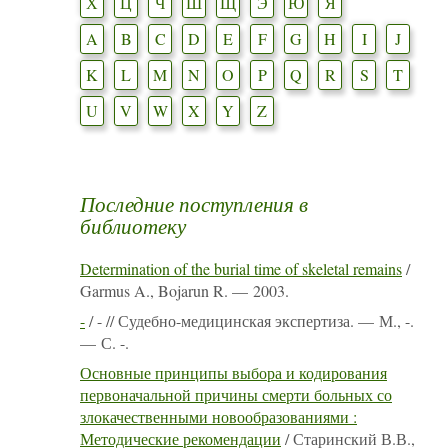
Х
Ц
Ч
Ш
Щ
Э
Ю
Я
A
B
C
D
E
F
G
H
I
J
K
L
M
N
O
P
Q
R
S
T
U
V
W
X
Y
Z
Последние поступления в
библиотеку
Determination of the burial time of skeletal remains
/
Garmus A., Bojarun R. — 2003.
-
/ - // Судебно-медицинская экспертиза. — М., -.
— С. -.
Основные принципы выбора и кодирования
первоначальной причины смерти больных со
злокачественными новообразованиями :
Методические рекомендации
/ Старинский В.В.,