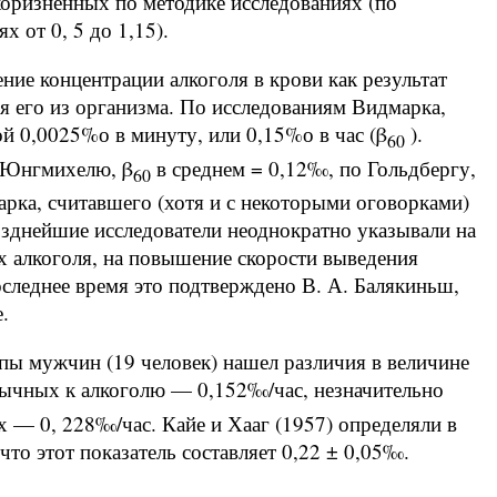
коризненных по методике исследованиях (по
х от 0, 5 до 1,15).
ие концентрации алкоголя в крови как результат
я его из организма. По исследованиям Видмарка,
ой 0,0025%о в минуту, или 0,15%о в час (β
).
60
 Юнгмихелю, β
в среднем = 0,12‰, по Гольдбергу,
60
ка, считавшего (хотя и с некоторыми оговорками)
озднейшие исследователи неоднократно указывали на
х алкоголя, на повышение скорости выведения
оследнее время это подтверждено В. А. Балякиньш,
.
ппы мужчин (19 человек) нашел различия в величине
вычных к алкоголю — 0,152‰/час, незначительно
— 0, 228‰/час. Кайе и Хааг (1957) определяли в
что этот показатель составляет 0,22 ± 0,05‰.