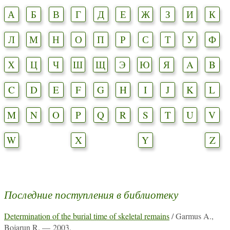
А
Б
В
Г
Д
Е
Ж
З
И
К
Л
М
Н
О
П
Р
С
Т
У
Ф
Х
Ц
Ч
Ш
Щ
Э
Ю
Я
A
B
C
D
E
F
G
H
I
J
K
L
M
N
O
P
Q
R
S
T
U
V
W
X
Y
Z
Последние поступления в библиотеку
Determination of the burial time of skeletal remains
/ Garmus A.,
Bojarun R. — 2003.