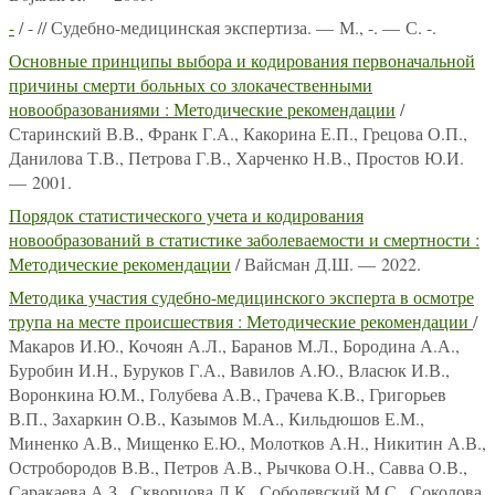
-
/ - // Судебно-медицинская экспертиза. — М., -. — С. -.
Основные принципы выбора и кодирования первоначальной
причины смерти больных со злокачественными
новообразованиями : Методические рекомендации
/
Старинский В.В., Франк Г.А., Какорина Е.П., Грецова О.П.,
Данилова Т.В., Петрова Г.В., Харченко Н.В., Простов Ю.И.
— 2001.
Порядок статистического учета и кодирования
новообразований в статистике заболеваемости и смертности :
Методические рекомендации
/ Вайсман Д.Ш. — 2022.
Методика участия судебно-медицинского эксперта в осмотре
трупа на месте происшествия : Методические рекомендации
/
Макаров И.Ю., Кочоян А.Л., Баранов М.Л., Бородина А.А.,
Буробин И.Н., Буруков Г.А., Вавилов А.Ю., Власюк И.В.,
Воронкина Ю.М., Голубева А.В., Грачева К.В., Григорьев
В.П., Захаркин О.В., Казымов М.А., Кильдюшов Е.М.,
Миненко А.В., Мищенко Е.Ю., Молотков А.Н., Никитин А.В.,
Остробородов В.В., Петров А.В., Рычкова О.Н., Савва О.В.,
Саракаева А.З., Скворцова Л.К., Соболевский М.С., Соколова