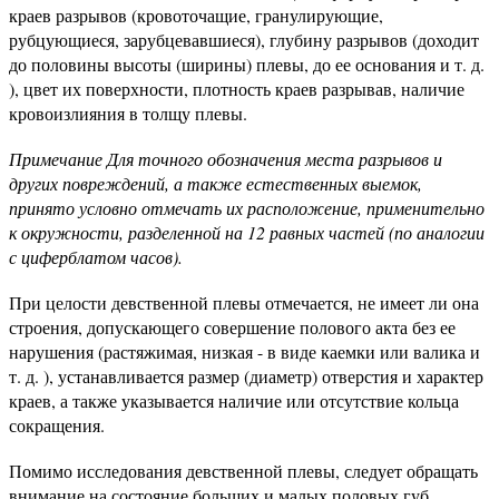
краев разрывов (кровоточащие, гранулирующие,
рубцующиеся, зарубцевавшиеся), глубину разрывов (доходит
до половины высоты (ширины) плевы, до ее основания и т. д.
), цвет их поверхности, плотность краев разрывав, наличие
кровоизлияния в толщу плевы.
Примечание Для точного обозначения места разрывов и
других повреждений, а также естественных выемок,
принято условно отмечать их расположение, применительно
к окружности, разделенной на 12 равных частей (по аналогии
с циферблатом часов).
При целости девственной плевы отмечается, не имеет ли она
строения, допускающего совершение полового акта без ее
нарушения (растяжимая, низкая - в виде каемки или валика и
т. д. ), устанавливается размер (диаметр) отверстия и характер
краев, а также указывается наличие или отсутствие кольца
сокращения.
Помимо исследования девственной плевы, следует обращать
внимание на состояние больших и малых половых губ,