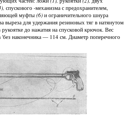
едующих частей: ложи
(1),
рукоятки
(2),
двух
4),
спускового -механизма с предохранителем,
вляющей муфты
(6)
и ограничительного шнура
ва выреза для удержания резиновых тяг в натянутом
рукоятке до нажатия на спусковой крючок. Вес
а 'без наконечника — 114 см. Диаметр поперечного