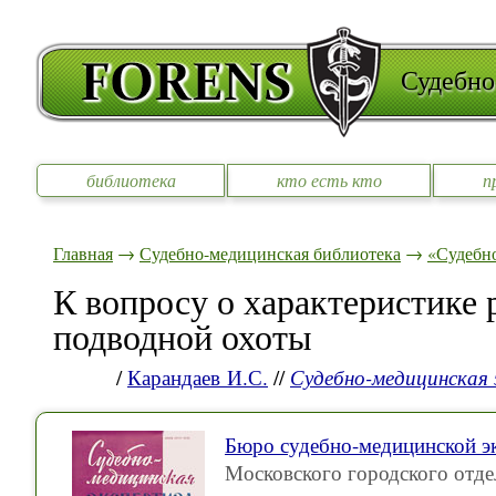
Судебно
библиотека
кто есть кто
п
Главная
→
Судебно-медицинская библиотека
→
«Судебно
К вопросу о характеристике 
подводной охоты
/
Карандаев И.С.
//
Судебно-медицинская
Бюро судебно-медицинской э
Московского городского отде