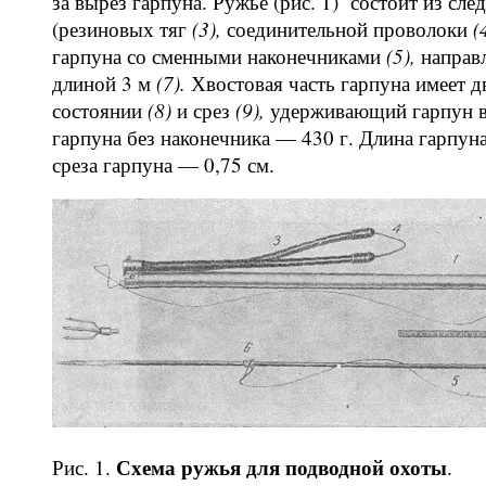
за вырез гарпуна. Ружье (рис. 1) состоит из сл
(резиновых тяг
(3),
соединительной проволоки
(
гарпуна со сменными наконечниками
(5),
напра
длиной 3 м
(7).
Хвостовая часть гарпуна имеет д
состоянии
(8)
и срез
(9),
удерживающий гарпун в 
гарпуна без наконечника — 430 г. Длина гарпун
среза гарпуна — 0,75 см.
Схема ружья для подводной охоты
Рис. 1.
.