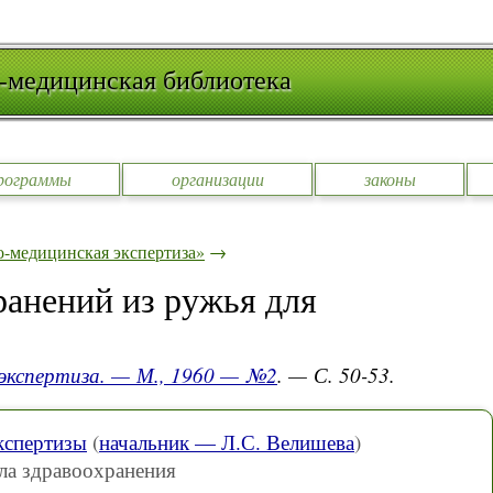
-медицинская библиотека
рограммы
организации
законы
-медицинская экспертиза»
→
ранений из ружья для
 экспертиза. — М., 1960 — №2
. — С. 50-53.
кспертизы
(
начальник — Л.С. Велишева
)
ла здравоохранения