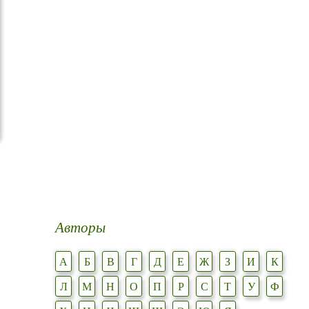
Авторы
А
Б
В
Г
Д
Е
Ж
З
И
К
Л
М
Н
О
П
Р
С
Т
У
Ф