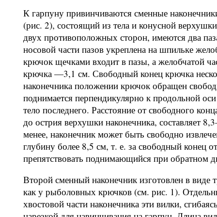
К гарпуну привинчиваются сменные наконечники
(рис. 2), состоящий из тела и конусной верхушки
двух противоположных сторон, имеются два паза
носовой части пазов укреплена на шпильке жело
крючок щечками входит в пазы, а желобчатой ча
крючка —3,1 см. Свободный конец крючка нескол
наконечника положении крючок обращен свободн
поднимается перпендикулярно к продольной оси н
тело последнего. Расстояние от свободного конц
до острия верхушки наконечника, составляет 8,
менее, наконечник может быть свободно извлече
глубину более 8,5 см, т. е. за свободный конец 
препятствовать поднимающийся при обратном д
Второй сменный наконечник изготовлен в виде т
как у рыболовных крючков (см. рис. 1). Отдель
хвостовой части наконечника эти вилки, сгибаясь
нарезкой для навинчивания на гарпун. Длина вил