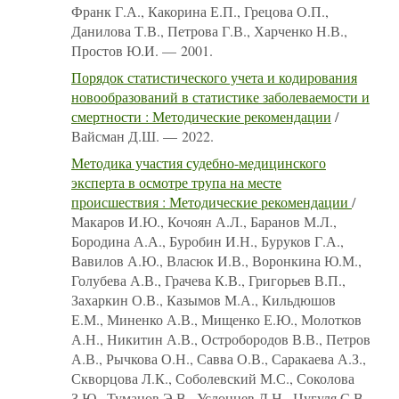
Франк Г.А., Какорина Е.П., Грецова О.П.,
Данилова Т.В., Петрова Г.В., Харченко Н.В.,
Простов Ю.И. — 2001.
Порядок статистического учета и кодирования
новообразований в статистике заболеваемости и
смертности : Методические рекомендации
/
Вайсман Д.Ш. — 2022.
Методика участия судебно-медицинского
эксперта в осмотре трупа на месте
происшествия : Методические рекомендации
/
Макаров И.Ю., Кочоян А.Л., Баранов М.Л.,
Бородина А.А., Буробин И.Н., Буруков Г.А.,
Вавилов А.Ю., Власюк И.В., Воронкина Ю.М.,
Голубева А.В., Грачева К.В., Григорьев В.П.,
Захаркин О.В., Казымов М.А., Кильдюшов
Е.М., Миненко А.В., Мищенко Е.Ю., Молотков
А.Н., Никитин А.В., Остробородов В.В., Петров
А.В., Рычкова О.Н., Савва О.В., Саракаева А.З.,
Скворцова Л.К., Соболевский М.С., Соколова
З.Ю., Туманов Э.В., Услонцев Д.Н., Цугуля С.В.,