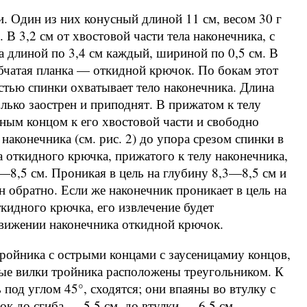
. Один из них конусный длиной 11 см, весом 30 г
. В 3,2 см от хвостовой части тела наконечника, с
 длиной по 3,4 см каждый, шириной по 0,5 см. В
бчатая планка — откидной крючок. По бокам этот
стью спинки охватывает тело наконечника. Длина
ько заострен и приподнят. В прижатом к телу
ым концом к его хвостовой части и свободно
аконечника (см. рис. 2) до упора срезом спинки в
а откидного крючка, прижатого к телу наконечника,
3—8,5 см. Проникая в цель на глубину 8,3—8,5 см и
н обратно. Если же наконечник проникает в цель на
откидного крючка, его извлечение будет
вижении наконечника откидной крючок.
ройника с острыми концами с заусеницамиу концов,
ные вилки тройника расположены треугольником. К
 под углом 45°, сходятся; они впаяны во втулку с
ок до сгиба — 5,5 см, до втулки — 6,5 см.