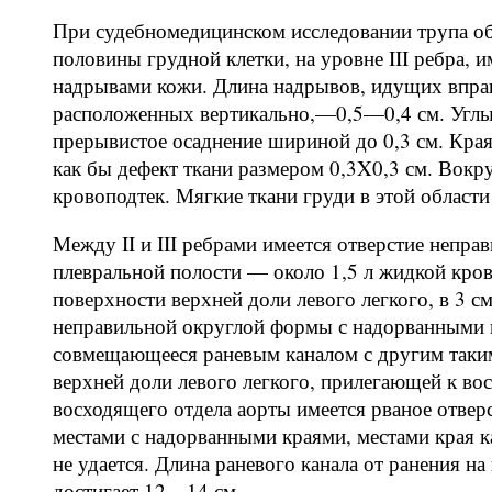
При судебномедицинском исследовании трупа об
половины грудной клетки, на уровне III ребра, 
надрывами кожи. Длина надрывов, идущих вправ
расположенных вертикально,—0,5—0,4 см. Углы
прерывистое осаднение шириной до 0,3 см. Края
как бы дефект ткани размером 0,3X0,3 см. Вокр
кровоподтек. Мягкие ткани груди в этой облас
Между II и III ребрами имеется отверстие непр
плевральной полости — около 1,5 л жидкой кров
поверхности верхней доли левого легкого, в 3 см
неправильной округлой формы с надорванными 
совмещающееся раневым каналом с другим таки
верхней доли левого легкого, прилегающей к во
восходящего отдела аорты имеется рваное отвер
местами с надорванными краями, местами края к
не удается. Длина раневого канала от ранения н
достигает 12—14 см.