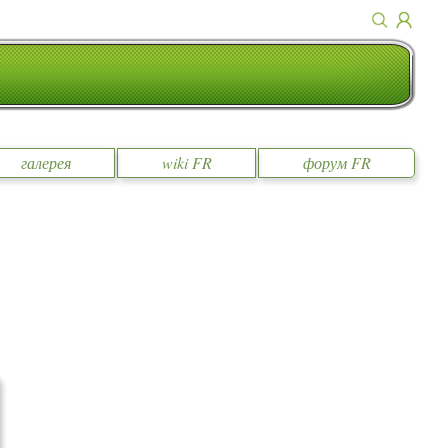
галерея
wiki FR
форум FR