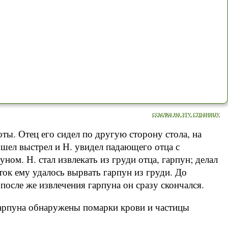
ссылка на эту страницу
ты. Отец его сидел по другую сторону стола, на
шел выстрел и Н. увидел падающего отца с
ном. Н. стал извлекать из груди отца, гарпун; делал
ток ему удалось вырвать гарпун из груди. До
после же извлечения гарпуна он сразу скончался.
арпуна обнаружены помарки крови и частицы