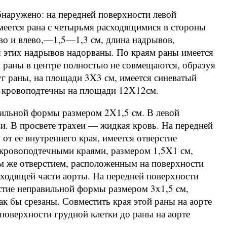
наружено: на передней поверхности левой
имеется рана с четырьмя расходящимися в стороны
о и влево,—1,5—1,3 см, длина надрывов,
 этих надрывов надорваны. По краям раны имеется
 раны в центре полностью не совмещаются, образуя
уг раны, на площади 3X3 см, имеется синеватый
ти кровоподтечны на площади 12Х12см.
авильной формы размером 2X1,5 см. В левой
и. В просвете трахеи — жидкая кровь. На передней
 от ее внутреннего края, имеется отверстие
кровоподтечными краями, размером 1,5X1 см,
м же отверстием, расположенным на поверхности
сходящей части аорты. На передней поверхности
стие неправильной формы размером 3x1,5 см,
ак бы срезаны. Совместить края этой раны на аорте
а поверхности грудной клетки до раны на аорте