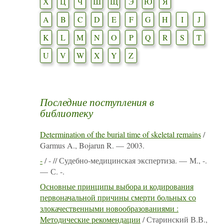
Х
Ц
Ч
Ш
Щ
Э
Ю
Я
A
B
C
D
E
F
G
H
I
J
K
L
M
N
O
P
Q
R
S
T
U
V
W
X
Y
Z
Последние поступления в
библиотеку
Determination of the burial time of skeletal remains
/
Garmus A., Bojarun R. — 2003.
-
/ - // Судебно-медицинская экспертиза. — М., -.
— С. -.
Основные принципы выбора и кодирования
первоначальной причины смерти больных со
злокачественными новообразованиями :
Методические рекомендации
/ Старинский В.В.,