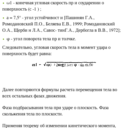
ω1 - конечная угловая скорость пр и соударении о
поверхность (с -1 ) ;
а = 7,5° - угол устойчивост и [Пашинян Г.А.,
Ромодановский П.О., Беляева Е.В., 1999; Ромодановский
О.А., Щерби н Л.А., Савос- тинГ.А., Дербогла в В.В., 1972];
φ - угол поворота тела пр и толчке.
Следовательно, угловая скорость тела в момент удара о
поверхность будет равна:
Далее повторяются формулы расчета перемещения тела во
всех остальных фазах движения.
Фаза подбрасывания тела при ударе о плоскость. Фаза
скольжения тела по плоскости.
Применяя теорему об изменении кинетического момента,