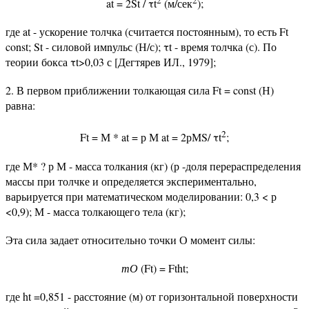
2
2
at = 2St / τt
(м/сек
);
где at - ускорение толчка (считается постоянным), то есть Ft
const; St - силовой имnульс (Н/с); τt - время толчка (с). По
теории бокса τt>0,03 с [Дегтярев ИЛ., 1979];
2. В первом приближении толкающая сила Ft = const (Н)
равна:
2
Ft = М * at = р М at = 2рМS/ τt
;
где М* ? р М - масса толкания (кг) (р -доля перераспределения
массы при толчке и определяется экспериментально,
варьируется при математическом моделировании: 0,3 < р
<0,9); М - масса толкающего тела (кг);
Эта сила задает относительно точки О момент силы:
тО
(Ft) = Ftht;
где ht =0,851 - расстояние (м) от горизонтальной поверхности