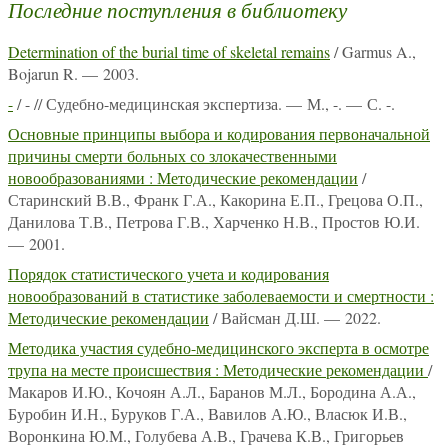
Последние поступления в библиотеку
Determination of the burial time of skeletal remains
/ Garmus A.,
Bojarun R. — 2003.
-
/ - // Судебно-медицинская экспертиза. — М., -. — С. -.
Основные принципы выбора и кодирования первоначальной
причины смерти больных со злокачественными
новообразованиями : Методические рекомендации
/
Старинский В.В., Франк Г.А., Какорина Е.П., Грецова О.П.,
Данилова Т.В., Петрова Г.В., Харченко Н.В., Простов Ю.И.
— 2001.
Порядок статистического учета и кодирования
новообразований в статистике заболеваемости и смертности :
Методические рекомендации
/ Вайсман Д.Ш. — 2022.
Методика участия судебно-медицинского эксперта в осмотре
трупа на месте происшествия : Методические рекомендации
/
Макаров И.Ю., Кочоян А.Л., Баранов М.Л., Бородина А.А.,
Буробин И.Н., Буруков Г.А., Вавилов А.Ю., Власюк И.В.,
Воронкина Ю.М., Голубева А.В., Грачева К.В., Григорьев