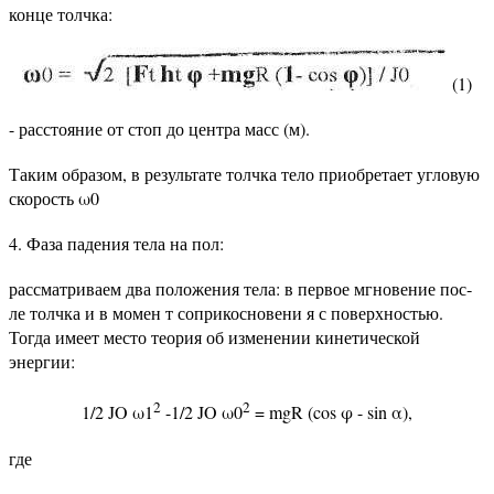
конце толчка:
(1)
- расстояние от стоп до центра масс (м).
Таким образом, в результате толчка тело приобретает угловую
скорость ω0
4. Фаза падения тела на пол:
рассматриваем два положения тела: в первое мгновение пос­
ле толчка и в момен т соприкосновени я с поверхностью.
Тогда имеет место теория об изменении кинетической
энергии:
2
2
1/2 JO ω1
-1/2 JO ω0
= mgR (cos φ - sin α),
где