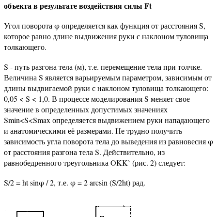
объекта в результате воздействия силы Ft
Угол поворота φ определяется как функция от расстояния S,
которое равно длине выдвижения руки с наклоном туловища
толкающего.
S - путь разгона тела (м), т.е. перемещение тела при толчке.
Величина S является варьируемым параметром, зависимым от
длины выдвигаемой руки с наклоном туловища толкающего:
0,05 < S < 1,0. В процессе моделирования S меняет свое
значение в определенных допустимых значениях
Smin<S<Smax определяется выдвижением руки нападающего
и анатомическими её размерами. Не трудно получить
зависимость угла поворота тела до выведения из равновесия φ
от расстояния разгона тела S. Действительно, из
равнобедренного треугольника OKK` (рис. 2) следует:
S/2 = ht sinφ / 2, т.е. φ = 2 arcsin (S/2ht) рад.