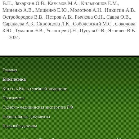
В.П., Захаркин О.В., Казымов М.А., Кильдюшов Е.М.,
Миненко А.В., Мищенко Е.Ю., Молотков А.Н., Никитин А.В.,
Остробородов В.В., Петров А.В., Рычкова О.Н., Савва О.В.,
Саракаева А.З., Скворцова Л.К., Соболевский М.С., Соколова
З.Ю., Туманов Э.В., Услонцев Д.Н., Цугуля С.В., Яковлев В.В.
— 2024.
Главная
Библиотека
Кто есть Кто в судебной медицине
Программы
Судебно-медицинская экспертиза РФ
Нормативные документы
Правообладателям