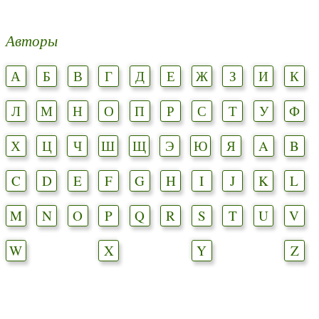
Авторы
А
Б
В
Г
Д
Е
Ж
З
И
К
Л
М
Н
О
П
Р
С
Т
У
Ф
Х
Ц
Ч
Ш
Щ
Э
Ю
Я
A
B
C
D
E
F
G
H
I
J
K
L
M
N
O
P
Q
R
S
T
U
V
W
X
Y
Z