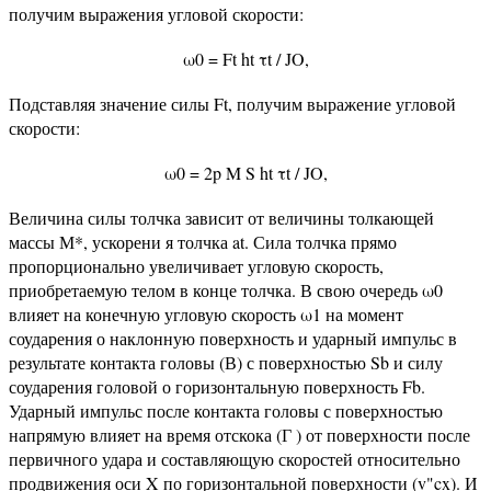
получим выражения угловой скорости:
ω0 = Ft ht τt / JO,
Подставляя значение силы Ft, получим выражение угловой
скорости:
ω0 = 2p M S ht τt / JO,
Величина силы толчка зависит от величины толкающей
массы М*, ускорени я толчка at. Сила толчка прямо
пропорционально увеличивает угловую скорость,
приобретаемую телом в конце толчка. В свою очередь ω0
влияет на конечную угловую скорость ω1 на момент
соударения о наклонную поверхность и ударный импульс в
результате контакта головы (В) с поверхностью Sb и силу
соударения головой о горизонтальную поверхность Fb.
Ударный импульс после контакта головы с поверхностью
напрямую влияет на время отскока (Г ) от поверхности после
первичного удара и составляющую скоростей относительно
продвижения оси X по горизонтальной поверхности (v"cx). И