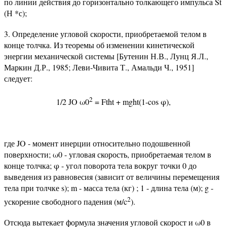
по линии действия до горизонтально толкающего импульса St
(Н *с);
3. Определение угловой скорости, приобретаемой телом в
конце толчка. Из теоремы об изменении кинетической
энергии механической системы [Бутенин Н.В., Лунц Я.Л.,
Маркин Д.Р., 1985; Леви-Чивита Т., Амальди Ч., 1951]
следует:
2
1/2 JO ω0
= Ftht + mght(1-cos φ),
где JO - момент инерции относительно подошвенной
поверхности; ω0 - угловая скорость, приобретаемая телом в
конце толчка; φ - угол поворота тела вокруг точки 0 до
выведения из равновесия (зависит от величины перемещения
тела при толчке s); m - масса тела (кг) ; 1 - длина тела (м); g -
2
ускорение свободного падения (м/c
).
Отсюда вытекает формула значения угловой скорост и ω0 в