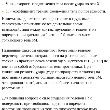
V`cx - скорость продвижения тела после удара по оси X,
fT - коэффициент трения, скольжения тела по поверхности.
Кинематика движения тела при толчке в грудь имеет
характерные признаки: более длительное время
взаимодействия между контактирующим и телами τt на
определенной дистанции "разгона" S, высокая масса
толкающего тела рМ.
Названные факторы определяют более значительное
перемещение тела пострадавшего на расстояние d после
толчка. В практике бокса резкий удар [Дегтярев И.П., 1979] не
влечет за собой отбрасывания тела противника. При
снижении резкости удара (удар превращается в толчок) на
противника действует большая масса толкающего тела рМ,
что приводит к отбрасыванию на более значительное
расстояние d.
Для решения вопроса о силе соударения головой Fb о
поверхность при свободном падении и определения
расстояния продвижения тела по плоскости необходимо