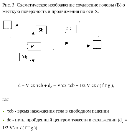
Рис. 3. Схематическое изображение соударение головы (В) о
жесткую поверхность и продвижения по оси X.
d = V`cx τcb + d
= V`cx τcb + 1/2 V`cx / ( fT g ),
c
где
τcb - время нахождения тела в свободном падении
dc - путь, пройденный центром тяжести в скольжении (d
=
c
1/2 V`cx / ( fT g ))