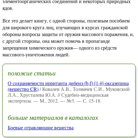
элементоорганических соединений и некоторых природных
ядов.
Все это делает книгу, с одной стороны, полезным пособием
для широкого круга лиц, изучающих в курсах гражданской
обороны вопросы защиты от оружия массового поражения, и,
с другой стороны, она может помочь в пропаганде
запрещения химического оружия— одного из срёдств
массового-уничтожения людей.
похожие статьи
О сохраняемости ирританта дибенз-[b,f]-[1,4]-оксазепина
(вещество CR)
/ Ковалев А.В., Толмачев С.И., Муковский
Л.А., Хрусталева Ю.А. // Судебно-медицинская
экспертиза. — М., 2012. — №3. — С. 15-18.
больше материалов в каталогах
Боевые отравляющие вещества