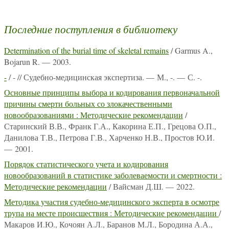
Последние поступления в библиотеку
Determination of the burial time of skeletal remains
/ Garmus A.,
Bojarun R. — 2003.
-
/ - // Судебно-медицинская экспертиза. — М., -. — С. -.
Основные принципы выбора и кодирования первоначальной
причины смерти больных со злокачественными
новообразованиями : Методические рекомендации
/
Старинский В.В., Франк Г.А., Какорина Е.П., Грецова О.П.,
Данилова Т.В., Петрова Г.В., Харченко Н.В., Простов Ю.И.
— 2001.
Порядок статистического учета и кодирования
новообразований в статистике заболеваемости и смертности :
Методические рекомендации
/ Вайсман Д.Ш. — 2022.
Методика участия судебно-медицинского эксперта в осмотре
трупа на месте происшествия : Методические рекомендации
/
Макаров И.Ю., Кочоян А.Л., Баранов М.Л., Бородина А.А.,