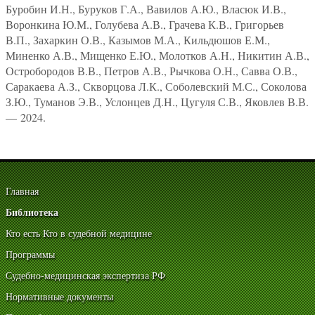
Буробин И.Н., Буруков Г.А., Вавилов А.Ю., Власюк И.В.,
Воронкина Ю.М., Голубева А.В., Грачева К.В., Григорьев
В.П., Захаркин О.В., Казымов М.А., Кильдюшов Е.М.,
Миненко А.В., Мищенко Е.Ю., Молотков А.Н., Никитин А.В.,
Остробородов В.В., Петров А.В., Рычкова О.Н., Савва О.В.,
Саракаева А.З., Скворцова Л.К., Соболевский М.С., Соколова
З.Ю., Туманов Э.В., Услонцев Д.Н., Цугуля С.В., Яковлев В.В.
— 2024.
Главная
Библиотека
Кто есть Кто в судебной медицине
Программы
Судебно-медицинская экспертиза РФ
Нормативные документы