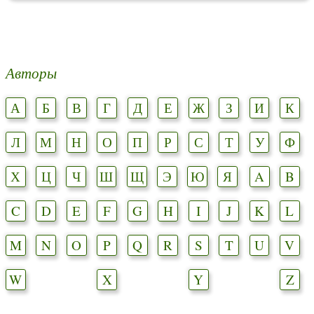
Авторы
А
Б
В
Г
Д
Е
Ж
З
И
К
Л
М
Н
О
П
Р
С
Т
У
Ф
Х
Ц
Ч
Ш
Щ
Э
Ю
Я
A
B
C
D
E
F
G
H
I
J
K
L
M
N
O
P
Q
R
S
T
U
V
W
X
Y
Z