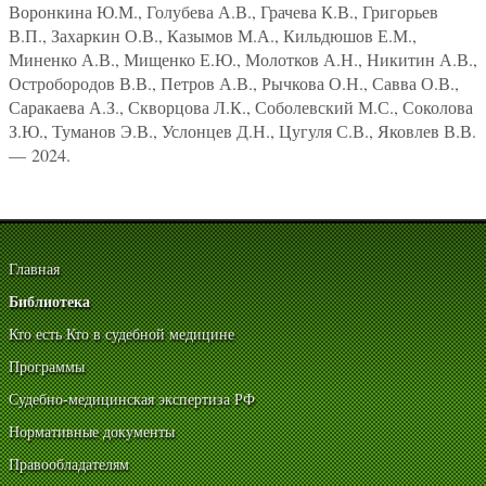
Воронкина Ю.М., Голубева А.В., Грачева К.В., Григорьев
В.П., Захаркин О.В., Казымов М.А., Кильдюшов Е.М.,
Миненко А.В., Мищенко Е.Ю., Молотков А.Н., Никитин А.В.,
Остробородов В.В., Петров А.В., Рычкова О.Н., Савва О.В.,
Саракаева А.З., Скворцова Л.К., Соболевский М.С., Соколова
З.Ю., Туманов Э.В., Услонцев Д.Н., Цугуля С.В., Яковлев В.В.
— 2024.
Главная
Библиотека
Кто есть Кто в судебной медицине
Программы
Судебно-медицинская экспертиза РФ
Нормативные документы
Правообладателям