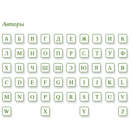
Авторы
А
Б
В
Г
Д
Е
Ж
З
И
К
Л
М
Н
О
П
Р
С
Т
У
Ф
Х
Ц
Ч
Ш
Щ
Э
Ю
Я
A
B
C
D
E
F
G
H
I
J
K
L
M
N
O
P
Q
R
S
T
U
V
W
X
Y
Z