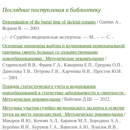
Последние поступления в библиотеку
Determination of the burial time of skeletal remains
/ Garmus A.,
Bojarun R. — 2003.
-
/ - // Судебно-медицинская экспертиза. — М., -. — С. -.
Основные принципы выбора и кодирования первоначальной
причины смерти больных со злокачественными
новообразованиями : Методические рекомендации
/
Старинский В.В., Франк Г.А., Какорина Е.П., Грецова О.П.,
Данилова Т.В., Петрова Г.В., Харченко Н.В., Простов Ю.И.
— 2001.
Порядок статистического учета и кодирования
новообразований в статистике заболеваемости и смертности :
Методические рекомендации
/ Вайсман Д.Ш. — 2022.
Методика участия судебно-медицинского эксперта в осмотре
трупа на месте происшествия : Методические рекомендации
/
Макаров И.Ю., Кочоян А.Л., Баранов М.Л., Бородина А.А.,
Буробин И.Н., Буруков Г.А., Вавилов А.Ю., Власюк И.В.,