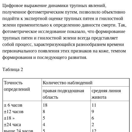
Цифровое выражение динамики трупных явлений,
полученное фотометрическим путем, позволило объективно
подойти к экспертной оценке трупных пятен и гнилостной
зелени применительно к определению давности смерти. Так,
фотометрическое исследование показало, что формирование
трупных пятен и гнилостной зелени всегда представляет
собой процесс, характеризующийся разнообразием времени
первоначального появления этих признаков на коже, темпом
формирования и последующего развития.
Таблица 2
Точность
Количество наблюдений
определений
правая подвздошная
средняя линия
область
живота
± 6 часов
18
11
±12 часов
8
9
±18 »
5
6
±24 часа
4
2
выше 24 часов
5
12