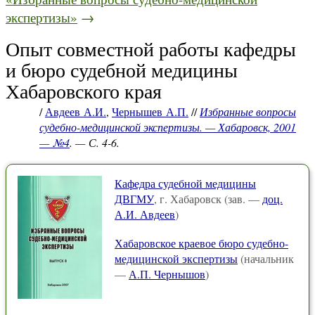
экспертизы»
→
Опыт совместной работы кафедры
и бюро судебной медицины
Хабаровского края
/
Авдеев А.И.
,
Чернышев А.П.
//
Избранные вопросы
судебно-медицинской экспертизы. — Хабаровск, 2001
— №4
. — С. 4-6.
Кафедра судебной медицины
ДВГМУ
, г. Хабаровск (зав. —
доц.
А.И. Авдеев
)
Хабаровское краевое бюро судебно-
медицинской экспертизы
(начальник
—
А.П. Чернышов
)