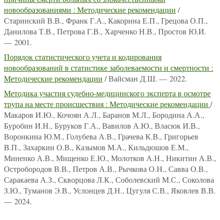
новообразованиями : Методические рекомендации
/
Старинский В.В., Франк Г.А., Какорина Е.П., Грецова О.П.,
Данилова Т.В., Петрова Г.В., Харченко Н.В., Простов Ю.И.
— 2001.
Порядок статистического учета и кодирования
новообразований в статистике заболеваемости и смертности :
Методические рекомендации
/ Вайсман Д.Ш. — 2022.
Методика участия судебно-медицинского эксперта в осмотре
трупа на месте происшествия : Методические рекомендации
/
Макаров И.Ю., Кочоян А.Л., Баранов М.Л., Бородина А.А.,
Буробин И.Н., Буруков Г.А., Вавилов А.Ю., Власюк И.В.,
Воронкина Ю.М., Голубева А.В., Грачева К.В., Григорьев
В.П., Захаркин О.В., Казымов М.А., Кильдюшов Е.М.,
Миненко А.В., Мищенко Е.Ю., Молотков А.Н., Никитин А.В.,
Остробородов В.В., Петров А.В., Рычкова О.Н., Савва О.В.,
Саракаева А.З., Скворцова Л.К., Соболевский М.С., Соколова
З.Ю., Туманов Э.В., Услонцев Д.Н., Цугуля С.В., Яковлев В.В.
— 2024.