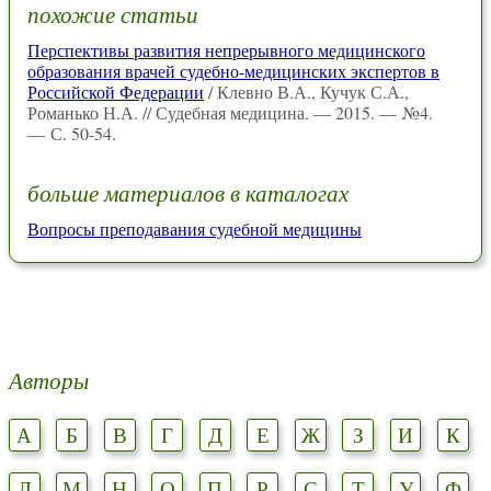
похожие статьи
Перспективы развития непрерывного медицинского
образования врачей судебно-медицинских экспертов в
Российской Федерации
/ Клевно В.А., Кучук С.А.,
Романько Н.А. // Судебная медицина. — 2015. — №4.
— С. 50-54.
больше материалов в каталогах
Вопросы преподавания судебной медицины
Авторы
А
Б
В
Г
Д
Е
Ж
З
И
К
Л
М
Н
О
П
Р
С
Т
У
Ф