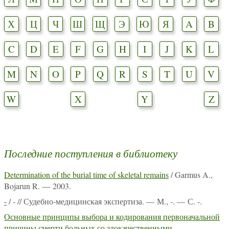
Х
Ц
Ч
Ш
Щ
Э
Ю
Я
A
B
C
D
E
F
G
H
I
J
K
L
M
N
O
P
Q
R
S
T
U
V
W
X
Y
Z
Последние поступления в библиотеку
Determination of the burial time of skeletal remains
/ Garmus A.,
Bojarun R. — 2003.
-
/ - // Судебно-медицинская экспертиза. — М., -. — С. -.
Основные принципы выбора и кодирования первоначальной
причины смерти больных со злокачественными