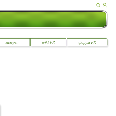
галерея
wiki FR
форум FR