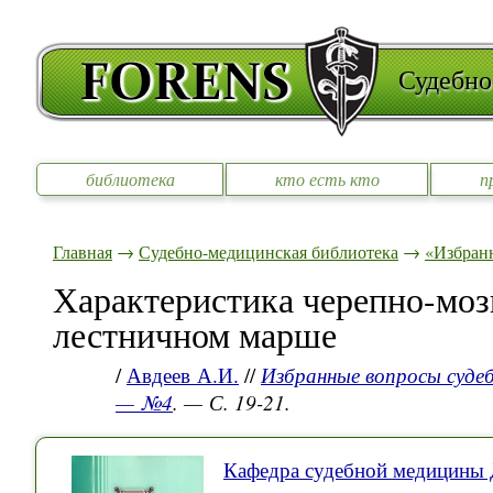
Судебно
библиотека
кто есть кто
п
Главная
→
Судебно-медицинская библиотека
→
«Избран
Характеристика черепно-моз
лестничном марше
/
Авдеев А.И.
//
Избранные вопросы судеб
— №4
. — С. 19-21.
Кафедра судебной медицин