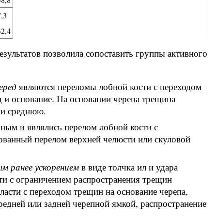
7,3
32,4
езультатов позволила сопоставить группы активного
еред
являются переломы лобной кости с переходом
 и основание. На основании черепа трещина
 и среднюю.
ным и являлись перелом лобной кости с
ованный перелом верхней челюсти или скуловой
ым ранее ускорением
в виде толчка ил и удара
ти с ограничением распространения трещин
ласти с переходом трещин на основание черепа,
едней или задней черепной ямкой, распространение