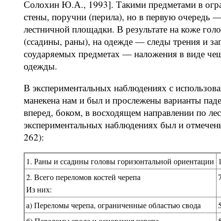
Солохин Ю.А., 1993]. Такими предметами в огр
стены, поручни (перила), но в первую очередь 
лестничной площадки. В результате на коже го
(ссадины, раны), на одежде — следы трения и за
соударяемых предметах — наложения в виде чешу
одежды.
В экспериментальных наблюдениях с использова
манекена нам и был и прослежены варианты паде
вперед, боком, в восходящем направлении по л
экспериментальных наблюдениях был и отмечены
262):
1. Раны и ссадины головы горизонтальной ориентации
2. Всего переломов костей черепа
Из них:
а) Переломы черепа, ограниченные областью свода
б) Переломы свода и основания черепа