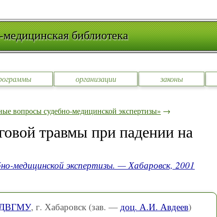
-медицинская библиотека
рограммы
организации
законы
ные вопросы судебно-медицинской экспертизы»
→
говой травмы при падении на
но-медицинской экспертизы. — Хабаровск, 2001
ы ДВГМУ
, г. Хабаровск (зав. —
доц. А.И. Авдеев
)