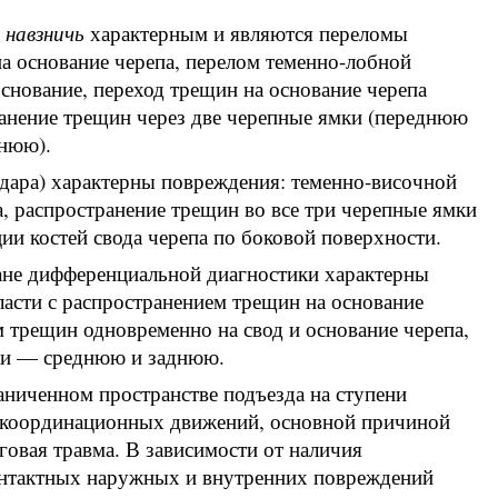
 навзничь
характерным и являются переломы
а основание черепа, перелом теменно-лобной
основание, переход трещин на основание черепа
анение трещин через две черепные ямки (переднюю
нюю).
удара) характерны повреждения: теменно-височной
а, распространение трещин во все три черепные ямки
ии костей свода черепа по боковой поверхности.
лане дифференциальной диагностики характерны
асти с распространением трещин на основание
м трещин одновременно на свод и основание черепа,
мки — среднюю и заднюю.
раниченном пространстве подъезда на ступени
и координационных движений, основной причиной
овая травма. В зависимости от наличия
онтактных наружных и внутренних повреждений