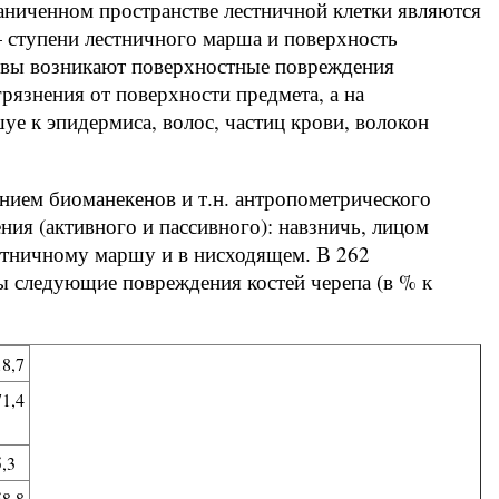
аниченном пространстве лестничной клетки являются
— ступени лестничного марша и поверхность
ловы возникают поверхностные повреждения
грязнения от поверхности предмета, а на
е к эпидермиса, волос, частиц крови, волокон
нием биоманекенов и т.н. антропометрического
ния (активного и пассивного): навзничь, лицом
естничному маршу и в нисходящем. В 262
 следующие повреждения костей черепа (в % к
18,7
71,4
5,3
58,8