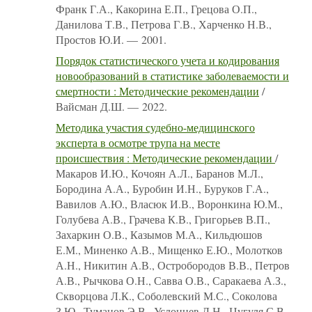
Франк Г.А., Какорина Е.П., Грецова О.П.,
Данилова Т.В., Петрова Г.В., Харченко Н.В.,
Простов Ю.И. — 2001.
Порядок статистического учета и кодирования
новообразований в статистике заболеваемости и
смертности : Методические рекомендации
/
Вайсман Д.Ш. — 2022.
Методика участия судебно-медицинского
эксперта в осмотре трупа на месте
происшествия : Методические рекомендации
/
Макаров И.Ю., Кочоян А.Л., Баранов М.Л.,
Бородина А.А., Буробин И.Н., Буруков Г.А.,
Вавилов А.Ю., Власюк И.В., Воронкина Ю.М.,
Голубева А.В., Грачева К.В., Григорьев В.П.,
Захаркин О.В., Казымов М.А., Кильдюшов
Е.М., Миненко А.В., Мищенко Е.Ю., Молотков
А.Н., Никитин А.В., Остробородов В.В., Петров
А.В., Рычкова О.Н., Савва О.В., Саракаева А.З.,
Скворцова Л.К., Соболевский М.С., Соколова
З.Ю., Туманов Э.В., Услонцев Д.Н., Цугуля С.В.,