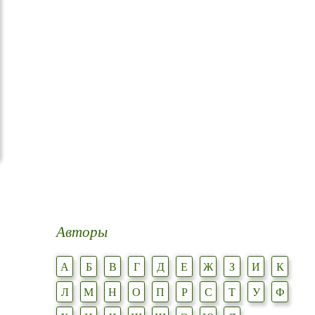
Авторы
А
Б
В
Г
Д
Е
Ж
З
И
К
Л
М
Н
О
П
Р
С
Т
У
Ф