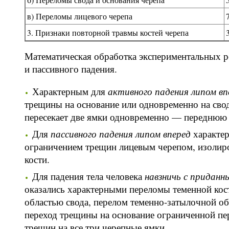
в) Переломы лицевого черепа
3. Признаки повторной травмы костей черепа
Математическая обработка экспериментальных р
и пассивного падения.
Характерным для
активного падения липом вп
трещины на основание или одновременно на свод
пересекает две ямки одновременно — переднюю
Для
пассивного падения липом вперед
характер
ограничением трещин лицевым черепом, изолир
кости.
Для падения тела человека
навзничь с приданн
оказались характерными переломы теменной кос
областью свода, перелом теменно-затылочной об
переход трещины на основание ограниченной пер
трещин на все три черепные ямки.