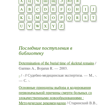
Х
Ц
Ч
Ш
Щ
Э
Ю
Я
A
B
C
D
E
F
G
H
I
J
K
L
M
N
O
P
Q
R
S
T
U
V
W
X
Y
Z
Последние поступления в
библиотеку
Determination of the burial time of skeletal remains
/
Garmus A., Bojarun R. — 2003.
-
/ - // Судебно-медицинская экспертиза. — М., -.
— С. -.
Основные принципы выбора и кодирования
первоначальной причины смерти больных со
злокачественными новообразованиями :
Методические рекомендации
/ Старинский В.В.,