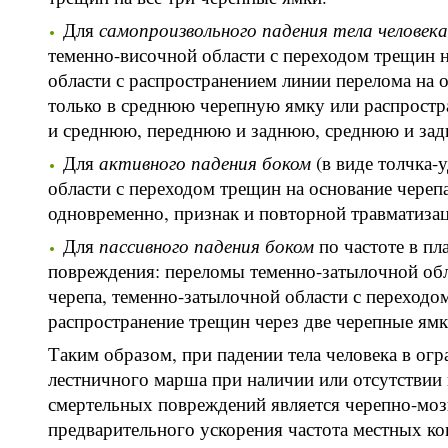
Для
самопроизвольного падения тела человека
теменно-височной области с переходом трещин н
области с распространением линии перелома на 
только в среднюю черепную ямку или распростр
и среднюю, переднюю и заднюю, среднюю и зад
Для
активного падения боком
(в виде толчка-
области с переходом трещин на основание череп
одновременно, признак и повторной травматизац
Для
пассивного падения боком
по частоте в п
повреждения: переломы теменно-затылочной обл
черепа, теменно-затылочной области с переходо
распространение трещин через две черепные я
Таким образом, при падении тела человека в ог
лестничного марша при наличии или отсутстви
смертельных повреждений является черепно-мозг
предварительного ускорения частота местных к