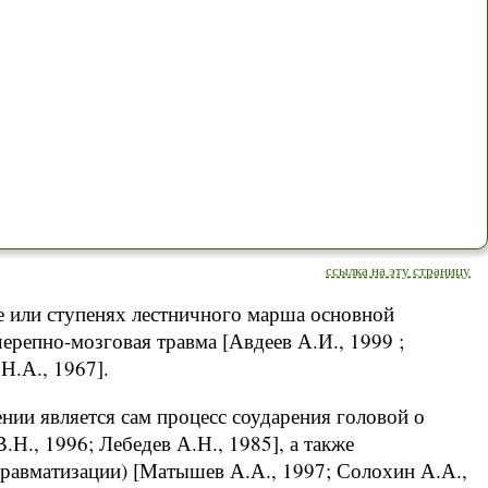
ссылка на эту страницу
 или ступенях лестничного марша основной
черепно-мозговая травма [Авдеев А.И., 1999 ;
Н.А., 1967].
нии является сам процесс соударения головой о
Н., 1996; Лебедев А.Н., 1985], а также
травматизации) [Матышев А.А., 1997; Солохин А.А.,