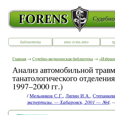
Судебно
библиотека
кто есть кто
п
Главная
→
Судебно-медицинская библиотека
→
«Избран
Анализ автомобильной травм
танатологического отделения
1997–2000 гг.)
/
Мельников С.Г.
,
Ляпин И.А.
,
Степанкев
экспертизы. — Хабаровск, 2001 — №4
. 