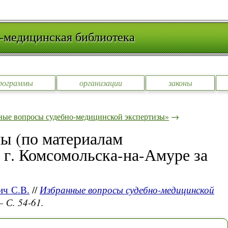
-медицинская библиотека
рограммы
организации
законы
ные вопросы судебно-медицинской экспертизы»
→
ы (по материалам
 г. Комсомольска-на-Амуре за
ич С.В.
//
Избранные вопросы судебно-медицинской
— С. 54-61.