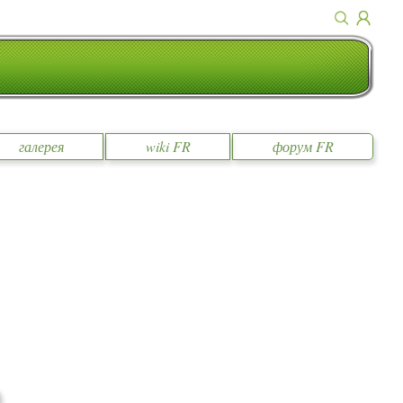
галерея
wiki FR
форум FR