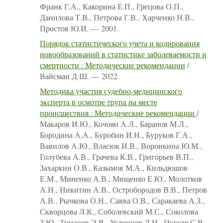
Франк Г.А., Какорина Е.П., Грецова О.П.,
Данилова Т.В., Петрова Г.В., Харченко Н.В.,
Простов Ю.И. — 2001.
Порядок статистического учета и кодирования
новообразований в статистике заболеваемости и
смертности : Методические рекомендации
/
Вайсман Д.Ш. — 2022.
Методика участия судебно-медицинского
эксперта в осмотре трупа на месте
происшествия : Методические рекомендации
/
Макаров И.Ю., Кочоян А.Л., Баранов М.Л.,
Бородина А.А., Буробин И.Н., Буруков Г.А.,
Вавилов А.Ю., Власюк И.В., Воронкина Ю.М.,
Голубева А.В., Грачева К.В., Григорьев В.П.,
Захаркин О.В., Казымов М.А., Кильдюшов
Е.М., Миненко А.В., Мищенко Е.Ю., Молотков
А.Н., Никитин А.В., Остробородов В.В., Петров
А.В., Рычкова О.Н., Савва О.В., Саракаева А.З.,
Скворцова Л.К., Соболевский М.С., Соколова
З.Ю., Туманов Э.В., Услонцев Д.Н., Цугуля С.В.,