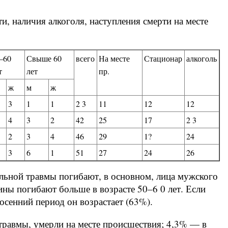
ти, наличия алкоголя, наступления смерти на месте
–60
Свыше 60
всего
На месте
Стационар
алкоголь
т
лет
пр.
ж
м
ж
3
1
1
2 3
11
12
12
4
3
2
42
25
17
2 3
2
3
4
46
29
1?
24
3
6
1
51
27
24
26
льной травмы погибают, в основном, лица мужского
щины погибают больше в возрасте 50–6 0 лет. Если
-осенний период он возрастает (63%).
травмы, умерли на месте происшествия; 4,3% — в