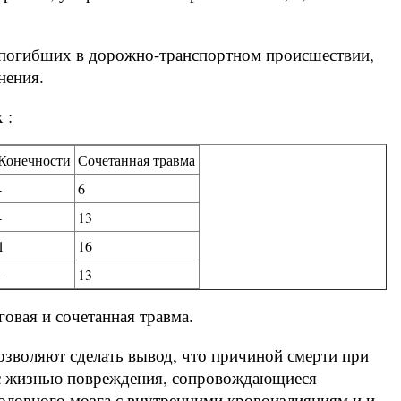
, погибших в дорожно-транспортном происшествии,
нения.
 :
Конечности
Сочетанная травма
-
6
-
13
1
16
-
13
овая и сочетанная травма.
озволяют сделать вывод, что причиной смерти при
 с жизнью повреждения, сопровождающиеся
оловного мозга с внутренними кровоизлияниям и и