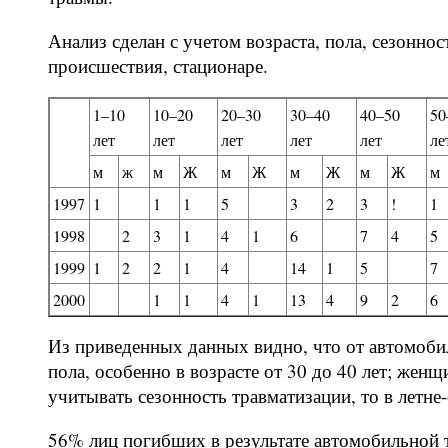
Анализ сделан с учетом возраста, пола, сезоннос
происшествия, стационаре.
1–10
10–20
20–30
30–40
40–50
50
лет
лет
лет
лет
лет
ле
м
ж
м
Ж
м
Ж
м
Ж
м
Ж
м
1997
1
1
1
5
3
2
3
!
1
1998
2
3
1
4
1
6
7
4
5
1999
1
2
2
1
4
14
1
5
7
2000
1
1
4
1
13
4
9
2
6
Из приведенных данных видно, что от автомоби
пола, особенно в возрасте от 30 до 40 лет; жен
учитывать сезонность травматизации, то в летне
56% лиц погибших в результате автомобильной 