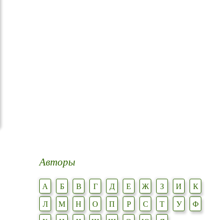
Авторы
А
Б
В
Г
Д
Е
Ж
З
И
К
Л
М
Н
О
П
Р
С
Т
У
Ф