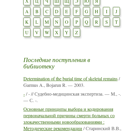
Х
Ц
Ч
Ш
Щ
Э
Ю
Я
A
B
C
D
E
F
G
H
I
J
K
L
M
N
O
P
Q
R
S
T
U
V
W
X
Y
Z
Последние поступления в
библиотеку
Determination of the burial time of skeletal remains
/
Garmus A., Bojarun R. — 2003.
-
/ - // Судебно-медицинская экспертиза. — М., -.
— С. -.
Основные принципы выбора и кодирования
первоначальной причины смерти больных со
злокачественными новообразованиями :
Методические рекомендации
/ Старинский В.В.,