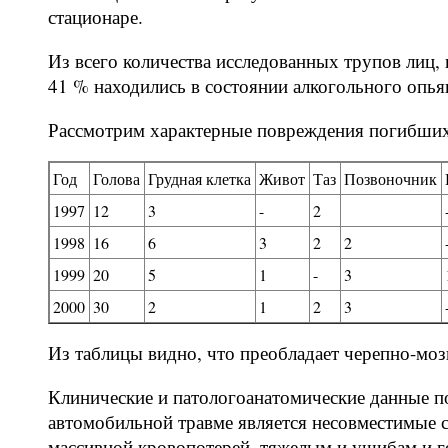
стационаре.
Из всего количества исследованных трупов лиц
41 % находились в состоянии алкогольного опья
Рассмотрим характерные повреждения погибших
Год
Голова
Грудная клетка
Живот
Таз
Позвоночник
1997
12
3
-
2
1998
16
6
3
2
2
1999
20
5
1
-
3
2000
30
2
1
2
3
Из таблицы видно, что преобладает черепно-мозг
Клинические и патологоанатомические данные п
автомобильной травме является несовместимые
массивной кровопотерей, тяжелым и ушибам и г