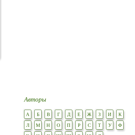
Авторы
А
Б
В
Г
Д
Е
Ж
З
И
К
Л
М
Н
О
П
Р
С
Т
У
Ф