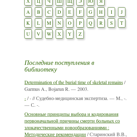
Х
Ц
Ч
Ш
Щ
Э
Ю
Я
A
B
C
D
E
F
G
H
I
J
K
L
M
N
O
P
Q
R
S
T
U
V
W
X
Y
Z
Последние поступления в
библиотеку
Determination of the burial time of skeletal remains
/
Garmus A., Bojarun R. — 2003.
-
/ - // Судебно-медицинская экспертиза. — М., -.
— С. -.
Основные принципы выбора и кодирования
первоначальной причины смерти больных со
злокачественными новообразованиями :
Методические рекомендации
/ Старинский В.В.,