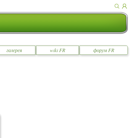
галерея
wiki FR
форум FR