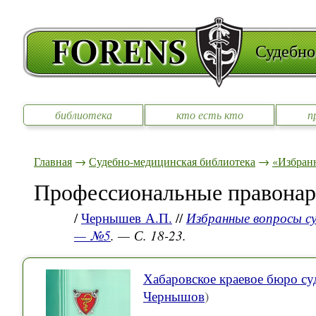
Судебно
библиотека
кто есть кто
п
Главная
→
Судебно-медицинская библиотека
→
«Избран
Профессиональные правонар
/
Чернышев А.П.
//
Избранные вопросы су
— №5
. — С. 18-23.
Хабаровское краевое бюро су
Чернышов
)