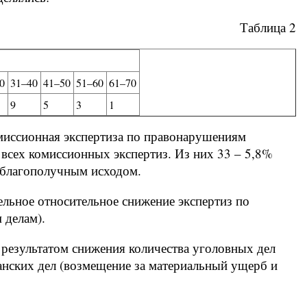
Таблица 2
0
31–40
41–50
51–60
61–70
9
5
3
1
миссионная экспертиза по правонарушениям
 всех комиссионных экспертиз. Из них 33 – 5,8%
с благополучным исходом.
льное относительное снижение экспертиз по
 делам).
я результатом снижения количества уголовных дел
данских дел (возмещение за материальный ущерб и