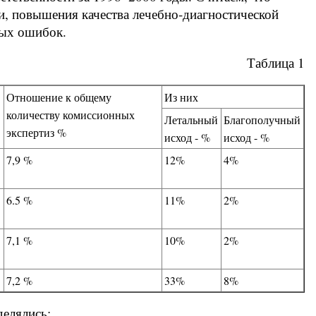
и, повышения качества лечебно-диагностической
ных ошибок.
Таблица 1
Отношение к общему
Из них
количеству комиссионных
Летальный
Благополучный
экспертиз %
исход - %
исход - %
7,9 %
12%
4%
6.5 %
11%
2%
7,1 %
10%
2%
7,2 %
33%
8%
делялись: