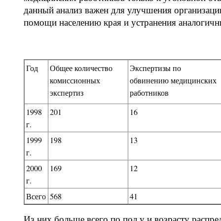
данный анализ важен для улучшения организаци
помощи населению края и устранения аналогич
Год
Общее количество
Экспертизы по
комиссионных
обвинению медицинских
экспертиз
работников
1998
201
16
г.
1999
198
13
г.
2000
169
12
г.
Всего
568
41
Из них больше всего по пол у и возрасту распре