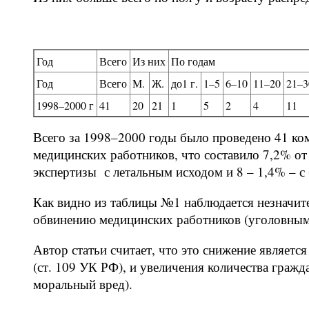
Год
Всего
Из них
По годам
Год
Всего
М.
Ж.
до1 г.
1–5
6–10
11–20
21–3
1998–2000 г
41
20
21
1
5
2
4
11
Всего за 1998–2000 годы было проведено 41 ко
медицинских работников, что составило 7,2% от
экспертизы с летальным исходом и 8 – 1,4% – 
Как видно из таблицы №1 наблюдается незначите
обвинению медицинских работников (уголовным
Автор статьи считает, что это снижение являетс
(ст. 109 УК РФ), и увеличения количества граж
моральный вред).