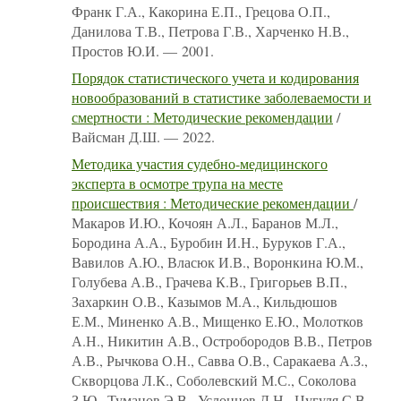
Франк Г.А., Какорина Е.П., Грецова О.П.,
Данилова Т.В., Петрова Г.В., Харченко Н.В.,
Простов Ю.И. — 2001.
Порядок статистического учета и кодирования
новообразований в статистике заболеваемости и
смертности : Методические рекомендации
/
Вайсман Д.Ш. — 2022.
Методика участия судебно-медицинского
эксперта в осмотре трупа на месте
происшествия : Методические рекомендации
/
Макаров И.Ю., Кочоян А.Л., Баранов М.Л.,
Бородина А.А., Буробин И.Н., Буруков Г.А.,
Вавилов А.Ю., Власюк И.В., Воронкина Ю.М.,
Голубева А.В., Грачева К.В., Григорьев В.П.,
Захаркин О.В., Казымов М.А., Кильдюшов
Е.М., Миненко А.В., Мищенко Е.Ю., Молотков
А.Н., Никитин А.В., Остробородов В.В., Петров
А.В., Рычкова О.Н., Савва О.В., Саракаева А.З.,
Скворцова Л.К., Соболевский М.С., Соколова
З.Ю., Туманов Э.В., Услонцев Д.Н., Цугуля С.В.,