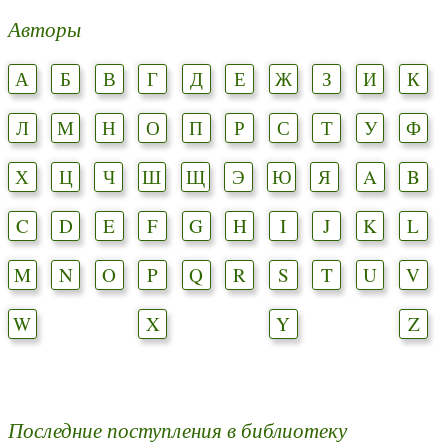
Авторы
А
Б
В
Г
Д
Е
Ж
З
И
К
Л
М
Н
О
П
Р
С
Т
У
Ф
Х
Ц
Ч
Ш
Щ
Э
Ю
Я
A
B
C
D
E
F
G
H
I
J
K
L
M
N
O
P
Q
R
S
T
U
V
W
X
Y
Z
Последние поступления в библиотеку