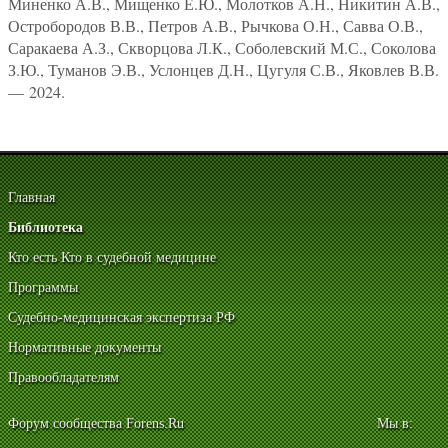
Миненко А.В., Мищенко Е.Ю., Молотков А.Н., Никитин А.В.,
Остробородов В.В., Петров А.В., Рычкова О.Н., Савва О.В.,
Саракаева А.З., Скворцова Л.К., Соболевский М.С., Соколова
З.Ю., Туманов Э.В., Услонцев Д.Н., Цугуля С.В., Яковлев В.В.
— 2024.
Главная
Библиотека
Кто есть Кто в судебной медицине
Программы
Судебно-медицинская экспертиза РФ
Нормативные документы
Правообладателям
Форум сообщества Forens.Ru
Мы в: