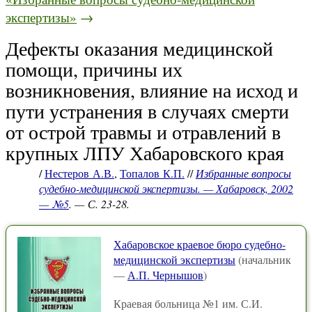
экспертизы»
→
Дефекты оказания медицинской
помощи, причины их
возникновения, влияние на исход и
пути устранения в случаях смерти
от острой травмы и отравлений в
крупных ЛПУ Хабаровского края
/
Нестеров А.В.
,
Топалов К.П.
//
Избранные вопросы
судебно-медицинской экспертизы. — Хабаровск, 2002
— №5
. — С. 23-28.
Хабаровское краевое бюро судебно-
медицинской экспертизы
(начальник
—
А.П. Чернышов
)
Краевая больница №1 им. С.И.