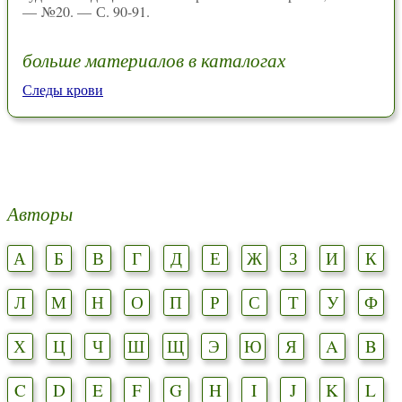
— №20. — С. 90-91.
больше материалов в каталогах
Следы крови
Авторы
А
Б
В
Г
Д
Е
Ж
З
И
К
Л
М
Н
О
П
Р
С
Т
У
Ф
Х
Ц
Ч
Ш
Щ
Э
Ю
Я
A
B
C
D
E
F
G
H
I
J
K
L