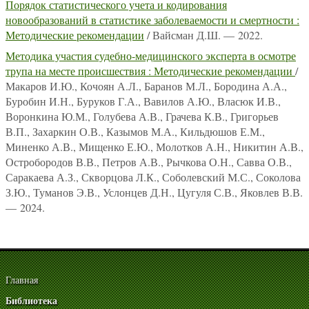
Порядок статистического учета и кодирования
новообразований в статистике заболеваемости и смертности :
Методические рекомендации
/ Вайсман Д.Ш. — 2022.
Методика участия судебно-медицинского эксперта в осмотре
трупа на месте происшествия : Методические рекомендации
/
Макаров И.Ю., Кочоян А.Л., Баранов М.Л., Бородина А.А.,
Буробин И.Н., Буруков Г.А., Вавилов А.Ю., Власюк И.В.,
Воронкина Ю.М., Голубева А.В., Грачева К.В., Григорьев
В.П., Захаркин О.В., Казымов М.А., Кильдюшов Е.М.,
Миненко А.В., Мищенко Е.Ю., Молотков А.Н., Никитин А.В.,
Остробородов В.В., Петров А.В., Рычкова О.Н., Савва О.В.,
Саракаева А.З., Скворцова Л.К., Соболевский М.С., Соколова
З.Ю., Туманов Э.В., Услонцев Д.Н., Цугуля С.В., Яковлев В.В.
— 2024.
Главная
Библиотека