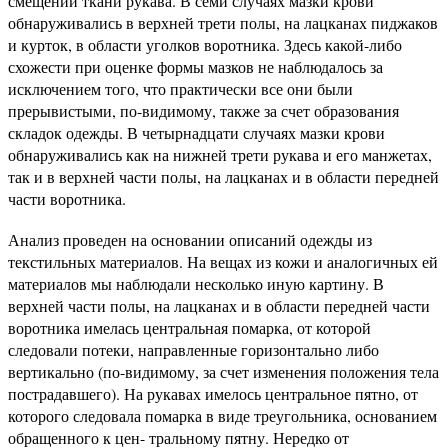
смещении ткани рукава. В семи случаях мазки крови
обнаруживались в верхней трети полы, на лацканах пиджаков
и курток, в области уголков воротника. Здесь какой-либо
схожести при оценке формы мазков не наблюдалось за
исключением того, что практически все они были
прерывистыми, по-видимому, также за счет образования
складок одежды. В четырнадцати случаях мазки крови
обнаруживались как на нижней трети рукава и его манжетах,
так и в верхней части полы, на лацканах и в области передней
части воротника.
Анализ проведен на основании описаний одежды из
текстильных материалов. На вещах из кожи и аналогичных ей
материалов мы наблюдали несколько иную картину. В
верхней части полы, на лацканах и в области передней части
воротника имелась центральная помарка, от которой
следовали потеки, направленные горизонтально либо
вертикально (по-видимому, за счет изменения положения тела
пострадавшего). На рукавах имелось центральное пятно, от
которого следовала помарка в виде треугольника, основанием
обращенного к цен- тральному пятну. Нередко от