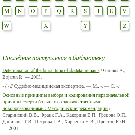
M
N
O
P
Q
R
S
T
U
V
W
X
Y
Z
Последние поступления в библиотеку
Determination of the burial time of skeletal remains
/ Garmus A.,
Bojarun R. — 2003.
-
/ - // Судебно-медицинская экспертиза. — М., -. — С. -.
Основные принципы выбора и кодирования первоначальной
причины смерти больных со злокачественными
новообразованиями : Методические рекомендации
/
Старинский В.В., Франк Г.А., Какорина Е.П., Грецова О.П.,
Данилова Т.В., Петрова Г.В., Харченко Н.В., Простов Ю.И.
— 2001.