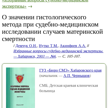
экспертизы»
→
О значении гистологического
метода при судебно-медицинском
исследовании случаев материнской
смертности
/
Демчук О.Н.
,
Нутко Т.М.
,
Акинфиев А.А.
//
Избранные вопросы судебно-медицинской экспертизы.
— Хабаровск, 2003 — №6
. — С. 105-107.
ГУЗ «Бюро СМЭ» Хабаровского края
(начальник —
А.П. Чернышов
)
СМБ, Детская краевая клиническая
больница