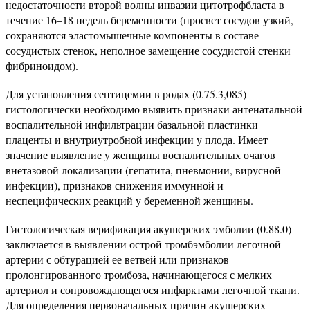
недостаточности второй волны инвазии цитотрофбласта в
течение 16–18 недель беременности (просвет сосудов узкий,
сохраняются эластомышечные компоненты в составе
сосудистых стенок, неполное замещение сосудистой стенки
фибриноидом).
Для установления септицемии в родах (0.75.3,085)
гистологически необходимо выявить признаки антенатальной
воспалительной инфильтрации базальной пластинки
плаценты и внутриутробной инфекции у плода. Имеет
значение выявление у женщины воспалительных очагов
внетазовой локализации (гепатита, пневмонии, вирусной
инфекции), признаков снижения иммунной и
неспецифических реакций у беременной женщины.
Гистологическая верификация акушерских эмболии (0.88.0)
заключается в выявлении острой тромбэмболии легочной
артерии с обтурацией ее ветвей или признаков
пролонгированного тромбоза, начинающегося с мелких
артериол и сопровождающегося инфарктами легочной ткани.
Для определения первоначальных причин акушерских