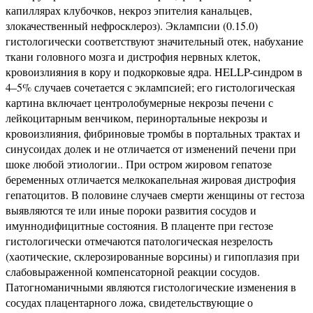
капиллярах клубочков, некроз эпителия канальцев,
злокачественный нефросклероз). Эклампсии (0.15.0)
гистологически соответствуют значительный отек, набухание
ткани головного мозга и дистрофия нервных клеток,
кровоизлияния в кору и подкорковые ядра. HELLP-синдром в
4–5% случаев сочетается с эклампсией; его гистологическая
картина включает центролобумерные некрозы печени с
лейкоцитарным венчиком, перинортальные некрозы и
кровоизлияния, фибриновые тромбы в портальных трактах и
синусоидах долек и не отличается от изменений печени при
шоке любой этиологии.. При остром жировом гепатозе
беременных отличается мелкокапельная жировая дистрофия
гепатоцитов. В половине случаев смерти женщины от гестоза
выявляются те или иные пороки развития сосудов и
имуннодифицитные состояния. В плаценте при гестозе
гистологически отмечаются патологическая незрелость
(хаотические, склерозированные ворсины) и гипоплазия при
слабовыраженной компенсаторной реакции сосудов.
Патогноманичными являются гистологические изменения в
сосудах плацентарного ложа, свидетельствующие о