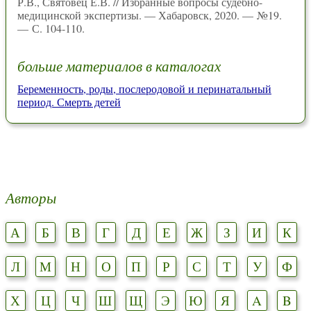
Р.В., Святовец Е.В. // Избранные вопросы судебно-
медицинской экспертизы. — Хабаровск, 2020. — №19.
— С. 104-110.
больше материалов в каталогах
Беременность, роды, послеродовой и перинатальный
период. Смерть детей
Авторы
А
Б
В
Г
Д
Е
Ж
З
И
К
Л
М
Н
О
П
Р
С
Т
У
Ф
Х
Ц
Ч
Ш
Щ
Э
Ю
Я
A
B