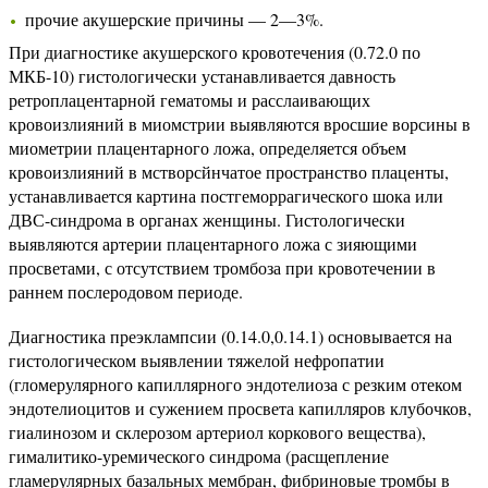
прочие акушерские причины — 2—3%.
При диагностике акушерского кровотечения (0.72.0 по
МКБ-10) гистологически устанавливается давность
ретроплацентарной гематомы и расслаивающих
кровоизлияний в миомстрии выявляются вросшие ворсины в
миометрии плацентарного ложа, определяется объем
кровоизлияний в мстворсйнчатое пространство плаценты,
устанавливается картина постгеморрагического шока или
ДВС-синдрома в органах женщины. Гистологически
выявляются артерии плацентарного ложа с зияющими
просветами, с отсутствием тромбоза при кровотечении в
раннем послеродовом периоде.
Диагностика преэклампсии (0.14.0,0.14.1) основывается на
гистологическом выявлении тяжелой нефропатии
(гломерулярного капиллярного эндотелиоза с резким отеком
эндотелиоцитов и сужением просвета капилляров клубочков,
гиалинозом и склерозом артериол коркового вещества),
гималитико-уремического синдрома (расщепление
гламерулярных базальных мембран, фибриновые тромбы в