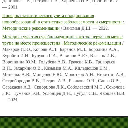
Данилова Т.В., Петрова Г.В., Харченко Н.В., Простов Ю.И.
— 2001.
Порядок статистического учета и кодирования
новообразований в статистике заболеваемости и смертности :
Методические рекомендации
/ Вайсман Д.Ш. — 2022.
Методика участия судебно-медицинского эксперта в осмотре
трупа на месте происшествия : Методические рекомендации
/
Макаров И.Ю., Кочоян А.Л., Баранов М.Л., Бородина А.А.,
Буробин И.Н., Буруков Г.А., Вавилов А.Ю., Власюк И.В.,
Воронкина Ю.М., Голубева А.В., Грачева К.В., Григорьев
В.П., Захаркин О.В., Казымов М.А., Кильдюшов Е.М.,
Миненко А.В., Мищенко Е.Ю., Молотков А.Н., Никитин А.В.,
Остробородов В.В., Петров А.В., Рычкова О.Н., Савва О.В.,
Саракаева А.З., Скворцова Л.К., Соболевский М.С., Соколова
З.Ю., Туманов Э.В., Услонцев Д.Н., Цугуля С.В., Яковлев В.В.
— 2024.