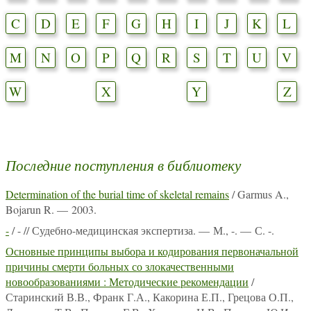
C
D
E
F
G
H
I
J
K
L
M
N
O
P
Q
R
S
T
U
V
W
X
Y
Z
Последние поступления в библиотеку
Determination of the burial time of skeletal remains
/ Garmus A.,
Bojarun R. — 2003.
-
/ - // Судебно-медицинская экспертиза. — М., -. — С. -.
Основные принципы выбора и кодирования первоначальной
причины смерти больных со злокачественными
новообразованиями : Методические рекомендации
/
Старинский В.В., Франк Г.А., Какорина Е.П., Грецова О.П.,