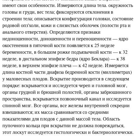
имеют свои особенности. Измеряются длина тела. окружность
головы и груди, вес тела; фиксируются отклонения в
строении тела; описывается конфигурация головки, состояние
родовой опз'холи, кожи и слизистых оболочек (полости рта и
анального отверстия). Определяются признаки
недоношенности, доношенности и переношенности — ядро
окостенения в пяточной кости появляется к 25 неделе
беременности, в большом рожке подъязычной кости — к 32
неделе, в дистальном эпифизе бедра (ядро Беклара) — к 38
неделе, в верхнем эпифизе плеча — к 42 неделе. Измеряется
длина костной части диафиза бедренной кости (миллиметрах)
у маловесных плодов. Вскрытие производится в следующем
порядке: вскрывается и исследуется череп и головной мозг,
органы грудной и брюшной полостей, органы забрюшинного
пространства, вскрывается позвоночный канал и исследуется
спинной мозг. Все органы, все железы внутренней секреции
взвешиваются; их масса сравнивается со средними
показателями для плодов с данной массой тела. Область
пупочного кольца при вскрытии не должна повреждаться,
этот лоскут исследуется гистологически и бактериологически.