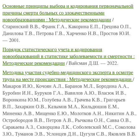
Основные принципы выбора и кодирования первоначальной
причины смерти больных со злокачественными
новообразованиями : Методические рекомендации
/
Старинский В.В., Франк Г.А., Какорина Е.П., Грецова О.П.,
Данилова Т.В., Петрова Г.В., Харченко Н.В., Простов Ю.И.
— 2001.
Порядок статистического учета и кодирования
новообразований в статистике заболеваемости и смертности :
Методические рекомендации
/ Вайсман Д.Ш. — 2022.
Методика участия судебно-медицинского эксперта в осмотре
трупа на месте происшествия : Методические рекомендации
/
Макаров И.Ю., Кочоян А.Л., Баранов М.Л., Бородина А.А.,
Буробин И.Н., Буруков Г.А., Вавилов А.Ю., Власюк И.В.,
Воронкина Ю.М., Голубева А.В., Грачева К.В., Григорьев
В.П., Захаркин О.В., Казымов М.А., Кильдюшов Е.М.,
Миненко А.В., Мищенко Е.Ю., Молотков А.Н., Никитин А.В.,
Остробородов В.В., Петров А.В., Рычкова О.Н., Савва О.В.,
Саракаева А.З., Скворцова Л.К., Соболевский М.С., Соколова
З.Ю., Туманов Э.В., Услонцев Д.Н., Цугуля С.В., Яковлев В.В.