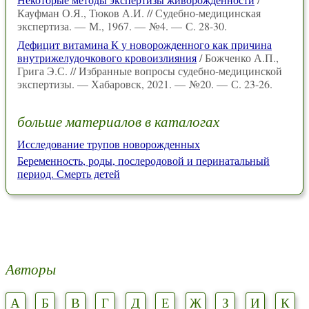
Кауфман О.Я., Тюков А.И. // Судебно-медицинская
экспертиза. — М., 1967. — №4. — С. 28-30.
Дефицит витамина К у новорожденного как причина
внутрижелудочкового кровоизлияния
/ Божченко А.П.,
Грига Э.С. // Избранные вопросы судебно-медицинской
экспертизы. — Хабаровск, 2021. — №20. — С. 23-26.
больше материалов в каталогах
Исследование трупов новорожденных
Беременность, роды, послеродовой и перинатальный
период. Смерть детей
Авторы
А
Б
В
Г
Д
Е
Ж
З
И
К