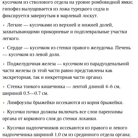
кусочком из стволового отдела на уровне ромбовидной ямки;
гипофиз вылущивается из ложа турецкого седла и
фиксируется завернутым в марлевый лоскут.
Легкие — кусочками из верхней и нижней долей,
захватывающими прикорневые и подплевральные участки
легкого.
Сердце — кусочком из стенки правого желудочка. Печень
— кусочком из левой доли.
Поджелудочная железа — кусочком из парадуоденальной
части железы (в этой части равно представлены как
экскреторная, так и инкреторная части органа).
Стенка тонкого кишечника — лентой длиной 4–6 см,
шириной 0.5—0.7 см.
Лимфоузлы брыжейки иссекаются из корня брыжейки.
Кусочки почки должны включать все слои паренхимы
органа от коркового слоя до стенки лоханки.
Кусочки надпочечников иссекаются из правого и левого
надпочечника шириной 1,0 см из срединного отдела органа;