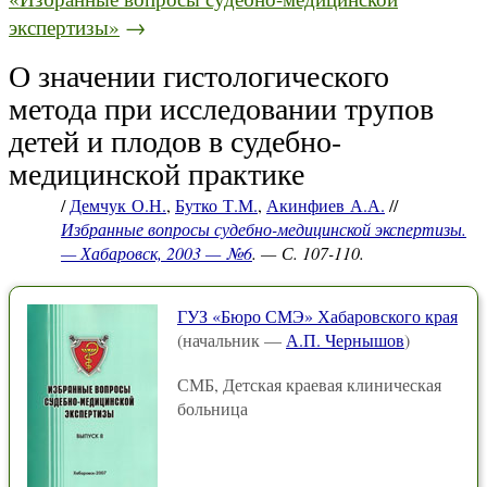
экспертизы»
→
О значении гистологического
метода при исследовании трупов
детей и плодов в судебно-
медицинской практике
/
Демчук О.Н.
,
Бутко Т.М.
,
Акинфиев А.А.
//
Избранные вопросы судебно-медицинской экспертизы.
— Хабаровск, 2003 — №6
. — С. 107-110.
ГУЗ «Бюро СМЭ» Хабаровского края
(начальник —
А.П. Чернышов
)
СМБ, Детская краевая клиническая
больница