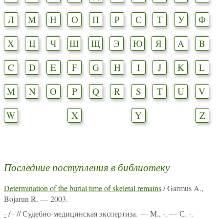
Л
М
Н
О
П
Р
С
Т
У
Ф
Х
Ц
Ч
Ш
Щ
Э
Ю
Я
A
B
C
D
E
F
G
H
I
J
K
L
M
N
O
P
Q
R
S
T
U
V
W
X
Y
Z
Последние поступления в библиотеку
Determination of the burial time of skeletal remains
/ Garmus A.,
Bojarun R. — 2003.
-
/ - // Судебно-медицинская экспертиза. — М., -. — С. -.