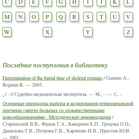
C
D
E
F
G
H
I
J
K
L
M
N
O
P
Q
R
S
T
U
V
W
X
Y
Z
Последние поступления в библиотеку
Determination of the burial time of skeletal remains
/ Garmus A.,
Bojarun R. — 2003.
-
/ - // Судебно-медицинская экспертиза. — М., -. — С. -.
Основные принципы выбора и кодирования первоначальной
причины смерти больных со злокачественными
новообразованиями : Методические рекомендации
/
Старинский В.В., Франк Г.А., Какорина Е.П., Грецова О.П.,
Данилова Т.В., Петрова Г.В., Харченко Н.В., Простов Ю.И.
— 2001.