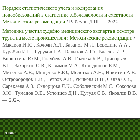
Порядок статистического учета и кодирования
новообразований в статистике заболеваемости и смертности :
Методические рекомендации
/ Вайсман Д.Ш. — 2022.
Методика участия судебно-медицинского эксперта в осмотре
трупа на месте происшествия : Методические рекомендации
/
Макаров И.Ю., Кочоян А.Л., Баранов М.Л., Бородина А.А.,
Буробин И.Н., Буруков Г.А., Вавилов А.Ю., Власюк И.В.,
Воронкина Ю.М., Голубева А.В., Грачева К.В., Григорьев
В.П., Захаркин О.В., Казымов М.А., Кильдюшов Е.М.,
Миненко А.В., Мищенко Е.Ю., Молотков А.Н., Никитин А.В.,
Остробородов В.В., Петров А.В., Рычкова О.Н., Савва О.В.,
Саракаева А.З., Скворцова Л.К., Соболевский М.С., Соколова
З.Ю., Туманов Э.В., Услонцев Д.Н., Цугуля С.В., Яковлев В.В.
— 2024.
Главная