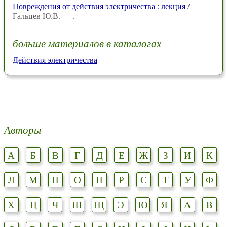
Повреждения от действия электричества : лекция
/
Гальцев Ю.В. — .
больше материалов в каталогах
Действия электричества
Авторы
А
Б
В
Г
Д
Е
Ж
З
И
К
Л
М
Н
О
П
Р
С
Т
У
Ф
Х
Ц
Ч
Ш
Щ
Э
Ю
Я
A
B