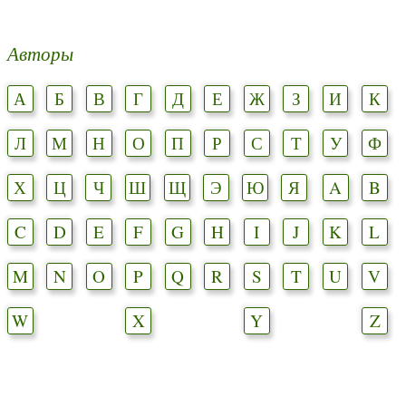
Авторы
А
Б
В
Г
Д
Е
Ж
З
И
К
Л
М
Н
О
П
Р
С
Т
У
Ф
Х
Ц
Ч
Ш
Щ
Э
Ю
Я
A
B
C
D
E
F
G
H
I
J
K
L
M
N
O
P
Q
R
S
T
U
V
W
X
Y
Z