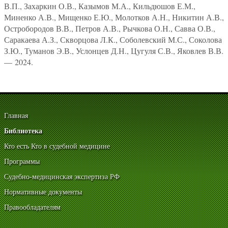
В.П., Захаркин О.В., Казымов М.А., Кильдюшов Е.М.,
Миненко А.В., Мищенко Е.Ю., Молотков А.Н., Никитин А.В.,
Остробородов В.В., Петров А.В., Рычкова О.Н., Савва О.В.,
Саракаева А.З., Скворцова Л.К., Соболевский М.С., Соколова
З.Ю., Туманов Э.В., Услонцев Д.Н., Цугуля С.В., Яковлев В.В.
— 2024.
Главная
Библиотека
Кто есть Кто в судебной медицине
Программы
Судебно-медицинская экспертиза РФ
Нормативные документы
Правообладателям