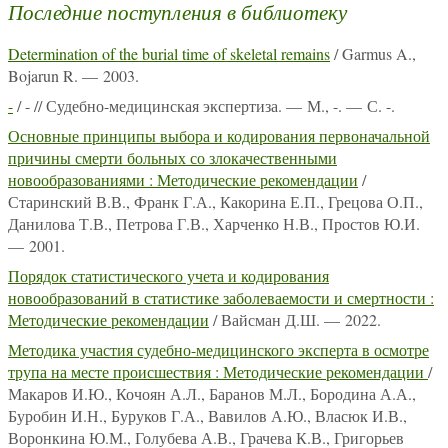
Последние поступления в библиотеку
Determination of the burial time of skeletal remains
/ Garmus A.,
Bojarun R. — 2003.
-
/ - // Судебно-медицинская экспертиза. — М., -. — С. -.
Основные принципы выбора и кодирования первоначальной
причины смерти больных со злокачественными
новообразованиями : Методические рекомендации
/
Старинский В.В., Франк Г.А., Какорина Е.П., Грецова О.П.,
Данилова Т.В., Петрова Г.В., Харченко Н.В., Простов Ю.И.
— 2001.
Порядок статистического учета и кодирования
новообразований в статистике заболеваемости и смертности :
Методические рекомендации
/ Вайсман Д.Ш. — 2022.
Методика участия судебно-медицинского эксперта в осмотре
трупа на месте происшествия : Методические рекомендации
/
Макаров И.Ю., Кочоян А.Л., Баранов М.Л., Бородина А.А.,
Буробин И.Н., Буруков Г.А., Вавилов А.Ю., Власюк И.В.,
Воронкина Ю.М., Голубева А.В., Грачева К.В., Григорьев