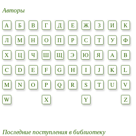
Авторы
А
Б
В
Г
Д
Е
Ж
З
И
К
Л
М
Н
О
П
Р
С
Т
У
Ф
Х
Ц
Ч
Ш
Щ
Э
Ю
Я
A
B
C
D
E
F
G
H
I
J
K
L
M
N
O
P
Q
R
S
T
U
V
W
X
Y
Z
Последние поступления в библиотеку