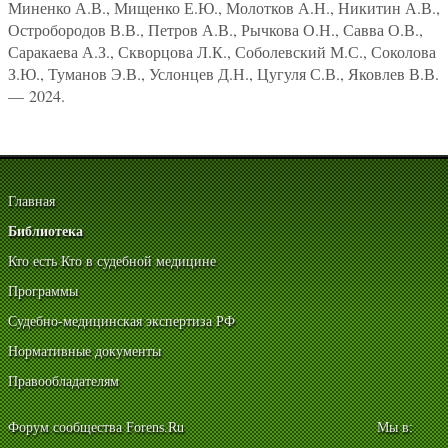
Миненко А.В., Мищенко Е.Ю., Молотков А.Н., Никитин А.В.,
Остробородов В.В., Петров А.В., Рычкова О.Н., Савва О.В.,
Саракаева А.З., Скворцова Л.К., Соболевский М.С., Соколова
З.Ю., Туманов Э.В., Услонцев Д.Н., Цугуля С.В., Яковлев В.В.
— 2024.
Главная
Библиотека
Кто есть Кто в судебной медицине
Программы
Судебно-медицинская экспертиза РФ
Нормативные документы
Правообладателям
Форум сообщества Forens.Ru
Мы в: