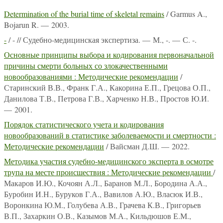
Determination of the burial time of skeletal remains
/ Garmus A.,
Bojarun R. — 2003.
-
/ - // Судебно-медицинская экспертиза. — М., -. — С. -.
Основные принципы выбора и кодирования первоначальной
причины смерти больных со злокачественными
новообразованиями : Методические рекомендации
/
Старинский В.В., Франк Г.А., Какорина Е.П., Грецова О.П.,
Данилова Т.В., Петрова Г.В., Харченко Н.В., Простов Ю.И.
— 2001.
Порядок статистического учета и кодирования
новообразований в статистике заболеваемости и смертности :
Методические рекомендации
/ Вайсман Д.Ш. — 2022.
Методика участия судебно-медицинского эксперта в осмотре
трупа на месте происшествия : Методические рекомендации
/
Макаров И.Ю., Кочоян А.Л., Баранов М.Л., Бородина А.А.,
Буробин И.Н., Буруков Г.А., Вавилов А.Ю., Власюк И.В.,
Воронкина Ю.М., Голубева А.В., Грачева К.В., Григорьев
В.П., Захаркин О.В., Казымов М.А., Кильдюшов Е.М.,