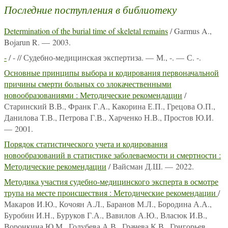
Последние поступления в библиотеку
Determination of the burial time of skeletal remains
/ Garmus A.,
Bojarun R. — 2003.
-
/ - // Судебно-медицинская экспертиза. — М., -. — С. -.
Основные принципы выбора и кодирования первоначальной
причины смерти больных со злокачественными
новообразованиями : Методические рекомендации
/
Старинский В.В., Франк Г.А., Какорина Е.П., Грецова О.П.,
Данилова Т.В., Петрова Г.В., Харченко Н.В., Простов Ю.И.
— 2001.
Порядок статистического учета и кодирования
новообразований в статистике заболеваемости и смертности :
Методические рекомендации
/ Вайсман Д.Ш. — 2022.
Методика участия судебно-медицинского эксперта в осмотре
трупа на месте происшествия : Методические рекомендации
/
Макаров И.Ю., Кочоян А.Л., Баранов М.Л., Бородина А.А.,
Буробин И.Н., Буруков Г.А., Вавилов А.Ю., Власюк И.В.,
Воронкина Ю.М., Голубева А.В., Грачева К.В., Григорьев