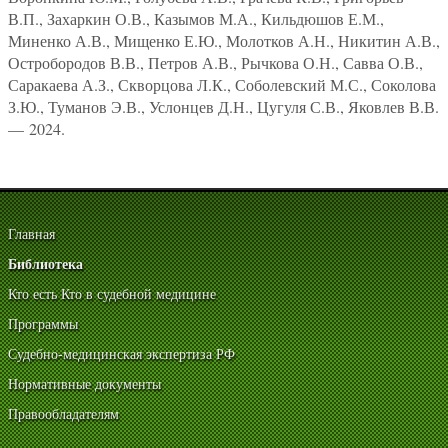
В.П., Захаркин О.В., Казымов М.А., Кильдюшов Е.М.,
Миненко А.В., Мищенко Е.Ю., Молотков А.Н., Никитин А.В.,
Остробородов В.В., Петров А.В., Рычкова О.Н., Савва О.В.,
Саракаева А.З., Скворцова Л.К., Соболевский М.С., Соколова
З.Ю., Туманов Э.В., Услонцев Д.Н., Цугуля С.В., Яковлев В.В.
— 2024.
Главная
Библиотека
Кто есть Кто в судебной медицине
Программы
Судебно-медицинская экспертиза РФ
Нормативные документы
Правообладателям