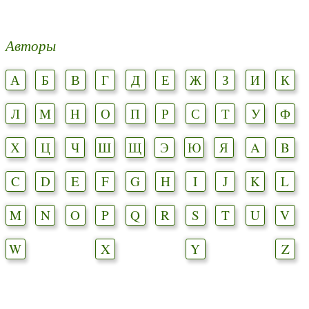
Авторы
А
Б
В
Г
Д
Е
Ж
З
И
К
Л
М
Н
О
П
Р
С
Т
У
Ф
Х
Ц
Ч
Ш
Щ
Э
Ю
Я
A
B
C
D
E
F
G
H
I
J
K
L
M
N
O
P
Q
R
S
T
U
V
W
X
Y
Z