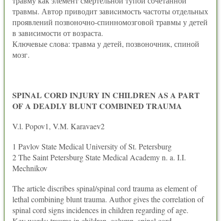
травму как элемент смертельной тупой сочетанной
травмы. Автор приводит завиcимость частоты отдельных
проявлений позвоночно-спинномозговой травмы у детей
в зависимости от возраста.
Ключевые слова: травма у детей, позвоночник, спиной
мозг.
SPINAL CORD INJURY IN CHILDREN AS A PART
OF A DEADLY BLUNT COMBINED TRAUMA
V.l. Popov1, V.M. Karavaev2
1 Pavlov State Medical University of St. Petersburg
2 The Saint Petersburg State Medical Academy n. a. I.I.
Mechnikov
The article discribes spinal/spinal cord trauma as element of
lethal combining blunt trauma. Author gives the correlation of
spinal cord signs incidences in children regarding of age.
Key words: trauma in children, column, spinal cord.