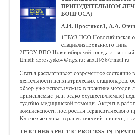
ПРИНУДИТЕЛЬНОМ ЛЕЧ
ВОПРОСА)
А.И. Простяков1, А.А. Овч
1ГБУЗ НСО Новосибирская об
специализированного типа
2ГБОУ ВПО Новосибирский государственный 
Email: aprostyakov@ngs.ru; anat1958@mail.ru
Статья рассматривает современное состояние 
деятельности психиатрических стационаров, 
обзор уже используемых в практике методов л
применяемые (или редко осуществляемые) по
судебно-медицинской помощи. Акцент в работе
комплексности построения терапевтического п
Ключевые слова: терапевтический процесс, пр
THE THERAPEUTIC PROCESS IN INPAT