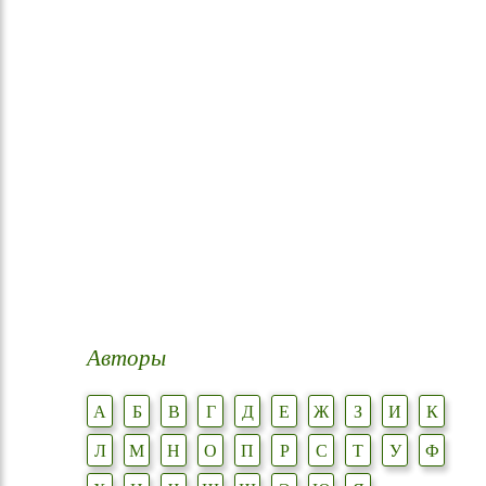
Авторы
А
Б
В
Г
Д
Е
Ж
З
И
К
Л
М
Н
О
П
Р
С
Т
У
Ф