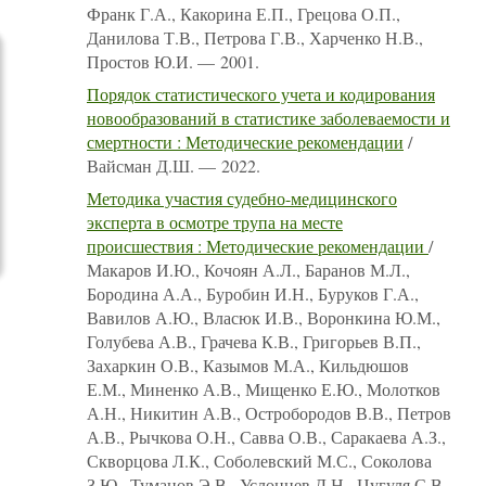
Франк Г.А., Какорина Е.П., Грецова О.П.,
Данилова Т.В., Петрова Г.В., Харченко Н.В.,
Простов Ю.И. — 2001.
Порядок статистического учета и кодирования
новообразований в статистике заболеваемости и
смертности : Методические рекомендации
/
Вайсман Д.Ш. — 2022.
Методика участия судебно-медицинского
эксперта в осмотре трупа на месте
происшествия : Методические рекомендации
/
Макаров И.Ю., Кочоян А.Л., Баранов М.Л.,
Бородина А.А., Буробин И.Н., Буруков Г.А.,
Вавилов А.Ю., Власюк И.В., Воронкина Ю.М.,
Голубева А.В., Грачева К.В., Григорьев В.П.,
Захаркин О.В., Казымов М.А., Кильдюшов
Е.М., Миненко А.В., Мищенко Е.Ю., Молотков
А.Н., Никитин А.В., Остробородов В.В., Петров
А.В., Рычкова О.Н., Савва О.В., Саракаева А.З.,
Скворцова Л.К., Соболевский М.С., Соколова
З.Ю., Туманов Э.В., Услонцев Д.Н., Цугуля С.В.,