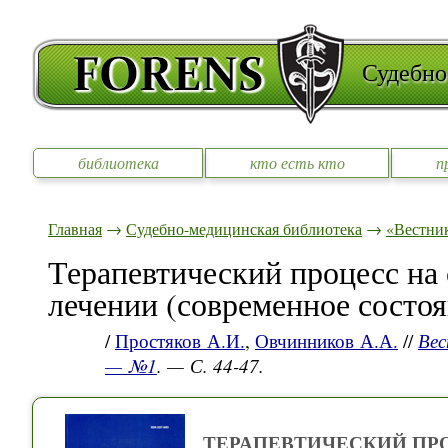
Судебно
библиотека
кто есть кто
п
Главная
→
Судебно-медицинская библиотека
→
«Вестни
Терапевтический процесс на
лечении (современное состоя
/
Простяков А.И.
,
Овчинников А.А.
//
Вес
— №1
. — С. 44-47.
ТЕРАПЕВТИЧЕСКИЙ ПР