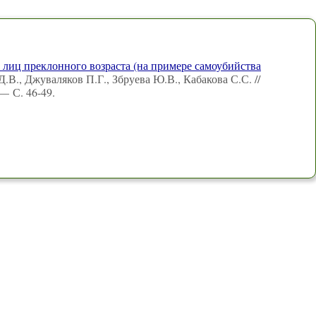
лиц преклонного возраста (на примере самоубийства
.В., Джуваляков П.Г., Збруева Ю.В., Кабакова С.С. //
— С. 46-49.