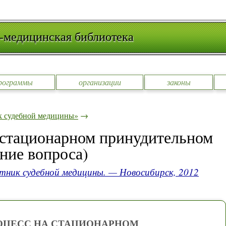
-медицинская библиотека
рограммы
организации
законы
к судебной медицины»
→
 стационарном принудительном
ние вопроса)
тник судебной медицины. — Новосибирск, 2012
ОЦЕСС НА СТАЦИОНАРНОМ