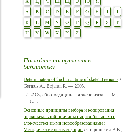
Х
Ц
Ч
Ш
Щ
Э
Ю
Я
A
B
C
D
E
F
G
H
I
J
K
L
M
N
O
P
Q
R
S
T
U
V
W
X
Y
Z
Последние поступления в
библиотеку
Determination of the burial time of skeletal remains
/
Garmus A., Bojarun R. — 2003.
-
/ - // Судебно-медицинская экспертиза. — М., -.
— С. -.
Основные принципы выбора и кодирования
первоначальной причины смерти больных со
злокачественными новообразованиями :
Методические рекомендации
/ Старинский В.В.,