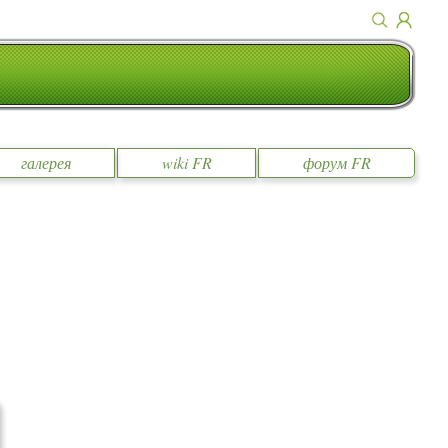
галерея
wiki FR
форум FR