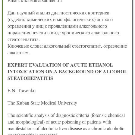
Email: krks.edu@sudmed.ru
Дан научный анализ диагностических критериев
(судебно-химических и морфологических) острого
отравления у лиц с проявлениями алкогольного
поражения печени в виде хронического алкогольного
стеатогепатита.
Ключевые слова: алкогольный стеатогепатит, отравление
алкоголем.
EXPERT EVALUATION OF ACUTE ETHANOL
INTOXICATION ON A BACKGROUND OF ALCOHOL
STEATOHEPATITIS
E.N. Travenko
The Kuban State Medical University
The scientific analysis of diagnostic criteria (forensic chemical
and morphological) of acute poisoning of patients with
manifestations of alcoholic liver disease as a chronic alcoholic
steatohepatitis is presented.