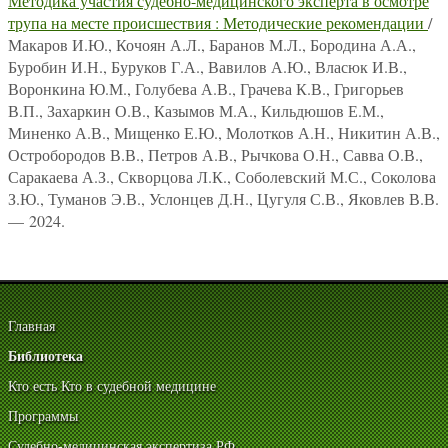
Методика участия судебно-медицинского эксперта в осмотре
трупа на месте происшествия : Методические рекомендации
/
Макаров И.Ю., Кочоян А.Л., Баранов М.Л., Бородина А.А.,
Буробин И.Н., Буруков Г.А., Вавилов А.Ю., Власюк И.В.,
Воронкина Ю.М., Голубева А.В., Грачева К.В., Григорьев
В.П., Захаркин О.В., Казымов М.А., Кильдюшов Е.М.,
Миненко А.В., Мищенко Е.Ю., Молотков А.Н., Никитин А.В.,
Остробородов В.В., Петров А.В., Рычкова О.Н., Савва О.В.,
Саракаева А.З., Скворцова Л.К., Соболевский М.С., Соколова
З.Ю., Туманов Э.В., Услонцев Д.Н., Цугуля С.В., Яковлев В.В.
— 2024.
Главная
Библиотека
Кто есть Кто в судебной медицине
Программы
Судебно-медицинская экспертиза РФ