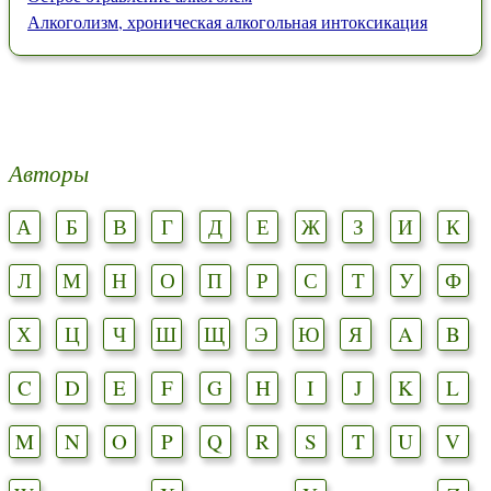
Алкоголизм, хроническая алкогольная интоксикация
Авторы
А
Б
В
Г
Д
Е
Ж
З
И
К
Л
М
Н
О
П
Р
С
Т
У
Ф
Х
Ц
Ч
Ш
Щ
Э
Ю
Я
A
B
C
D
E
F
G
H
I
J
K
L
M
N
O
P
Q
R
S
T
U
V