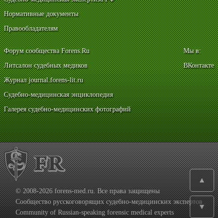
Нормативные документы
Правообладателям
Форум сообщества Forens.Ru
Мы в:
Литсалон судебных медиков
ВКонтакте
Журнал journal.forens-lit.ru
Судебно-медицинская энциклопедия
Галерея судебно-медицинских фотографий
▲
© 2008-2026 forens-med.ru. Все права защищены
Сообщество русскоговорящих судебно-медицинских экспертов
▼
Community of Russian-speaking forensic medical experts