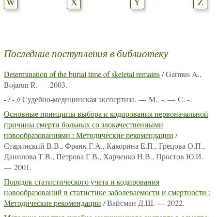
W
X
Y
Z
Последние поступления в библиотеку
Determination of the burial time of skeletal remains
/ Garmus A.,
Bojarun R. — 2003.
-
/ - // Судебно-медицинская экспертиза. — М., -. — С. -.
Основные принципы выбора и кодирования первоначальной
причины смерти больных со злокачественными
новообразованиями : Методические рекомендации
/
Старинский В.В., Франк Г.А., Какорина Е.П., Грецова О.П.,
Данилова Т.В., Петрова Г.В., Харченко Н.В., Простов Ю.И.
— 2001.
Порядок статистического учета и кодирования
новообразований в статистике заболеваемости и смертности :
Методические рекомендации
/ Вайсман Д.Ш. — 2022.