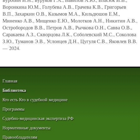
Воронкина Ю.М., Голубева А.В., Грачева К.В., Григорьев
В.П., Захаркин О.В., Казымов М.А., Кильдюшов Е.М.,
Миненко А.В., Мищенко Е.Ю., Молотков А.Н., Никитин А.В.,
Остробородов В.В., Петров А.В., Рычкова О.Н., Савва О.В.,
Саракаева А.З., Скворцова Л.К., Соболевский М.С., Соколова
З.Ю., Туманов Э.В., Услонцев Д.Н., Цугуля С.В., Яковлев В.В.
— 2024.
Главная
Библиотека
Кто есть Кто в судебной медицине
Программы
Судебно-медицинская экспертиза РФ
Нормативные документы
Правообладателям