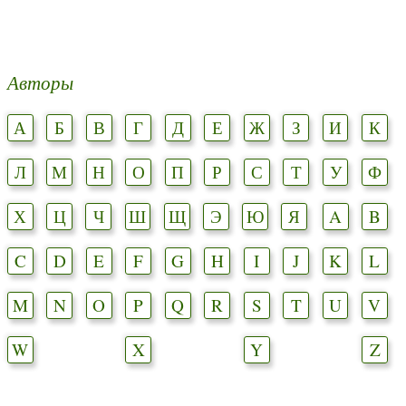
Авторы
А
Б
В
Г
Д
Е
Ж
З
И
К
Л
М
Н
О
П
Р
С
Т
У
Ф
Х
Ц
Ч
Ш
Щ
Э
Ю
Я
A
B
C
D
E
F
G
H
I
J
K
L
M
N
O
P
Q
R
S
T
U
V
W
X
Y
Z