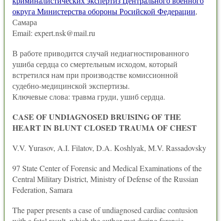
криминалистических экспертиз Центрального военного
округа Министерства обороны Росийской Федерации
,
Самара
Email: expert.nsk@mail.ru
В работе приводится случай недиагностированного
ушиба сердца со смертельным исходом, который
встретился нам при производстве комиссионной
судебно-медицинской экспертизы.
Ключевые слова: травма груди, ушиб сердца.
CASE OF UNDIAGNOSED BRUISING OF THE
HEART IN BLUNT CLOSED TRAUMA OF CHEST
V.V. Yurasov, A.I. Filatov, D.A. Koshlyak, M.V. Rassadovsky
97 State Center of Forensic and Medical Examinations of the
Central Military District, Ministry of Defense of the Russian
Federation, Samara
The paper presents a case of undiagnosed cardiac contusion
with a fatal result, which the author met during forensic