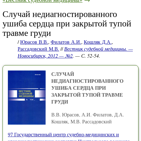
Случай недиагностированного
ушиба сердца при закрытой тупой
травме груди
/
Юрасов В.В.
,
Филатов А.И.
,
Кошляк Д.А.
,
Рассадовский М.В.
//
Вестник судебной медицины. —
Новосибирск, 2012 — №2
. — С. 52-54.
СЛУЧАЙ
НЕДИАГНОСТИРОВАННОГО
УШИБА СЕРДЦА ПРИ
ЗАКРЫТОЙ ТУПОЙ ТРАВМЕ
ГРУДИ
В.В. Юрасов, А.И. Филатов, Д.А.
Кошляк, М.В. Рассадовский
97 Государственный центр судебно-медицинских и