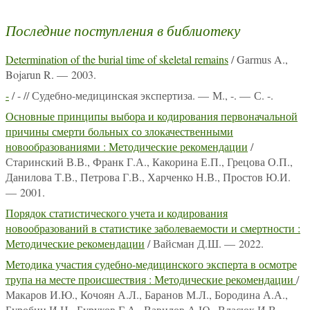
Последние поступления в библиотеку
Determination of the burial time of skeletal remains
/ Garmus A.,
Bojarun R. — 2003.
-
/ - // Судебно-медицинская экспертиза. — М., -. — С. -.
Основные принципы выбора и кодирования первоначальной
причины смерти больных со злокачественными
новообразованиями : Методические рекомендации
/
Старинский В.В., Франк Г.А., Какорина Е.П., Грецова О.П.,
Данилова Т.В., Петрова Г.В., Харченко Н.В., Простов Ю.И.
— 2001.
Порядок статистического учета и кодирования
новообразований в статистике заболеваемости и смертности :
Методические рекомендации
/ Вайсман Д.Ш. — 2022.
Методика участия судебно-медицинского эксперта в осмотре
трупа на месте происшествия : Методические рекомендации
/
Макаров И.Ю., Кочоян А.Л., Баранов М.Л., Бородина А.А.,
Буробин И.Н., Буруков Г.А., Вавилов А.Ю., Власюк И.В.,