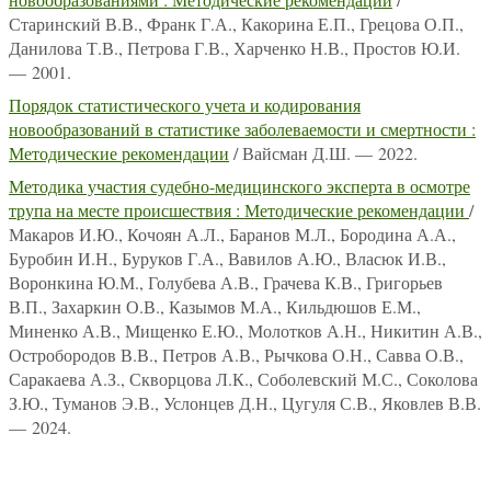
Старинский В.В., Франк Г.А., Какорина Е.П., Грецова О.П.,
Данилова Т.В., Петрова Г.В., Харченко Н.В., Простов Ю.И.
— 2001.
Порядок статистического учета и кодирования
новообразований в статистике заболеваемости и смертности :
Методические рекомендации
/ Вайсман Д.Ш. — 2022.
Методика участия судебно-медицинского эксперта в осмотре
трупа на месте происшествия : Методические рекомендации
/
Макаров И.Ю., Кочоян А.Л., Баранов М.Л., Бородина А.А.,
Буробин И.Н., Буруков Г.А., Вавилов А.Ю., Власюк И.В.,
Воронкина Ю.М., Голубева А.В., Грачева К.В., Григорьев
В.П., Захаркин О.В., Казымов М.А., Кильдюшов Е.М.,
Миненко А.В., Мищенко Е.Ю., Молотков А.Н., Никитин А.В.,
Остробородов В.В., Петров А.В., Рычкова О.Н., Савва О.В.,
Саракаева А.З., Скворцова Л.К., Соболевский М.С., Соколова
З.Ю., Туманов Э.В., Услонцев Д.Н., Цугуля С.В., Яковлев В.В.
— 2024.