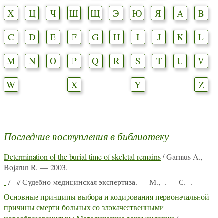
Х
Ц
Ч
Ш
Щ
Э
Ю
Я
A
B
C
D
E
F
G
H
I
J
K
L
M
N
O
P
Q
R
S
T
U
V
W
X
Y
Z
Последние поступления в библиотеку
Determination of the burial time of skeletal remains
/ Garmus A.,
Bojarun R. — 2003.
-
/ - // Судебно-медицинская экспертиза. — М., -. — С. -.
Основные принципы выбора и кодирования первоначальной
причины смерти больных со злокачественными
новообразованиями : Методические рекомендации
/