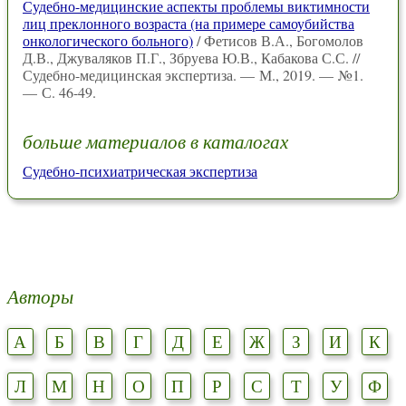
Судебно-медицинские аспекты проблемы виктимности
лиц преклонного возраста (на примере самоубийства
онкологического больного)
/ Фетисов В.А., Богомолов
Д.В., Джуваляков П.Г., Збруева Ю.В., Кабакова С.С. //
Судебно-медицинская экспертиза. — М., 2019. — №1.
— С. 46-49.
больше материалов в каталогах
Судебно-психиатрическая экспертиза
Авторы
А
Б
В
Г
Д
Е
Ж
З
И
К
Л
М
Н
О
П
Р
С
Т
У
Ф