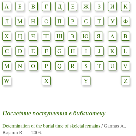
А
Б
В
Г
Д
Е
Ж
З
И
К
Л
М
Н
О
П
Р
С
Т
У
Ф
Х
Ц
Ч
Ш
Щ
Э
Ю
Я
A
B
C
D
E
F
G
H
I
J
K
L
M
N
O
P
Q
R
S
T
U
V
W
X
Y
Z
Последние поступления в библиотеку
Determination of the burial time of skeletal remains
/ Garmus A.,
Bojarun R. — 2003.