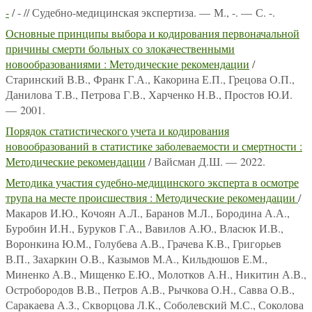
-
/ - // Судебно-медицинская экспертиза. — М., -. — С. -.
Основные принципы выбора и кодирования первоначальной
причины смерти больных со злокачественными
новообразованиями : Методические рекомендации
/
Старинский В.В., Франк Г.А., Какорина Е.П., Грецова О.П.,
Данилова Т.В., Петрова Г.В., Харченко Н.В., Простов Ю.И.
— 2001.
Порядок статистического учета и кодирования
новообразований в статистике заболеваемости и смертности :
Методические рекомендации
/ Вайсман Д.Ш. — 2022.
Методика участия судебно-медицинского эксперта в осмотре
трупа на месте происшествия : Методические рекомендации
/
Макаров И.Ю., Кочоян А.Л., Баранов М.Л., Бородина А.А.,
Буробин И.Н., Буруков Г.А., Вавилов А.Ю., Власюк И.В.,
Воронкина Ю.М., Голубева А.В., Грачева К.В., Григорьев
В.П., Захаркин О.В., Казымов М.А., Кильдюшов Е.М.,
Миненко А.В., Мищенко Е.Ю., Молотков А.Н., Никитин А.В.,
Остробородов В.В., Петров А.В., Рычкова О.Н., Савва О.В.,
Саракаева А.З., Скворцова Л.К., Соболевский М.С., Соколова