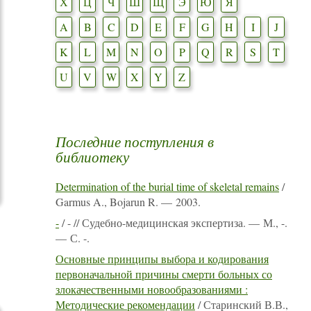
Х
Ц
Ч
Ш
Щ
Э
Ю
Я
A
B
C
D
E
F
G
H
I
J
K
L
M
N
O
P
Q
R
S
T
U
V
W
X
Y
Z
Последние поступления в
библиотеку
Determination of the burial time of skeletal remains
/
Garmus A., Bojarun R. — 2003.
-
/ - // Судебно-медицинская экспертиза. — М., -.
— С. -.
Основные принципы выбора и кодирования
первоначальной причины смерти больных со
злокачественными новообразованиями :
Методические рекомендации
/ Старинский В.В.,