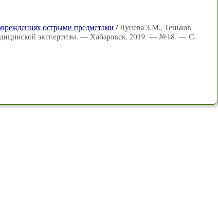
овреждениях острыми предметами
/ Лунева З.М., Теньков
едицинской экспертизы. — Хабаровск, 2019. — №18. — С.