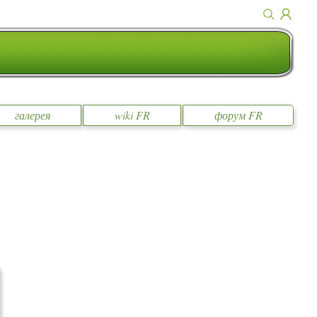
галерея
wiki FR
форум FR