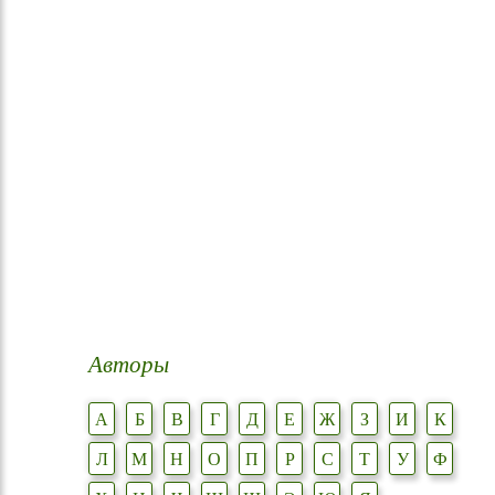
Авторы
А
Б
В
Г
Д
Е
Ж
З
И
К
Л
М
Н
О
П
Р
С
Т
У
Ф