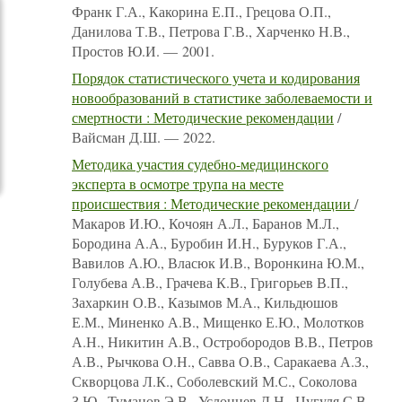
Франк Г.А., Какорина Е.П., Грецова О.П.,
Данилова Т.В., Петрова Г.В., Харченко Н.В.,
Простов Ю.И. — 2001.
Порядок статистического учета и кодирования
новообразований в статистике заболеваемости и
смертности : Методические рекомендации
/
Вайсман Д.Ш. — 2022.
Методика участия судебно-медицинского
эксперта в осмотре трупа на месте
происшествия : Методические рекомендации
/
Макаров И.Ю., Кочоян А.Л., Баранов М.Л.,
Бородина А.А., Буробин И.Н., Буруков Г.А.,
Вавилов А.Ю., Власюк И.В., Воронкина Ю.М.,
Голубева А.В., Грачева К.В., Григорьев В.П.,
Захаркин О.В., Казымов М.А., Кильдюшов
Е.М., Миненко А.В., Мищенко Е.Ю., Молотков
А.Н., Никитин А.В., Остробородов В.В., Петров
А.В., Рычкова О.Н., Савва О.В., Саракаева А.З.,
Скворцова Л.К., Соболевский М.С., Соколова
З.Ю., Туманов Э.В., Услонцев Д.Н., Цугуля С.В.,