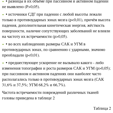
• разницы в их объёме при пассивном и активном падении
не выявлено (Р>0,05).
• источники СДГ при падении с любой высоты лежали
только в противоударных зонах мозга (р<0,01), причём высота
падения, дополнительная кинетическая энергия, жёсткость
поверхности, наличие сопутствующих заболеваний не влияли
на частоту их встречаемости (р>0,05).
• во всех наблюдениях размеры САК и УГМ в
противоударных зонах, по сравнению с ударными, значимо
преобладали (р<0,01).
• предшествующее ускорение не вызывало какого - либо
изменения топографии и роста размеров САК и УГМ (р>0,05);
при пассивном и активном падениях они наиболее часто
располагались только в противоударных зонах мозга (САК
31,6% и 37,5%; УГМ 68,2% и 66,7%).
Частота встречаемости повреждений различных тканей
головы приведена в таблице 2
Таблица 2