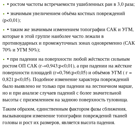
• ростом частоты встречаемости ушибленных ран в 3,0 раза;
• значимым увеличением объёма костных повреждений
(р<0,01);
• таким же значимым изменением топографии САК и УГМ,
которые в этой группе наиболее часто лежали в
противоударных и промежуточных зонах одновременно (САК
70% и УГМ 50%);
• при падении на поверхности любой жёсткости сильным
ростом ОП САК (г-=0,943;р<0,01), а при падении на жёсткие
поверхности площадей (г=0,766;р<0,05) и объёмов УГМ ( г =
0,821;р<0,05). Подобное изменение характера повреждений
было выявлено не только при падении на лестничном марше,
но и при анализе случаев падений с более значительной
высоты с приземлением на заднюю поверхность туловища.
Таким образом, единственным фактором фазы сближения,
вызывающим изменение топографии повреждений тканей
головы и рост их размеров, является высота падения.