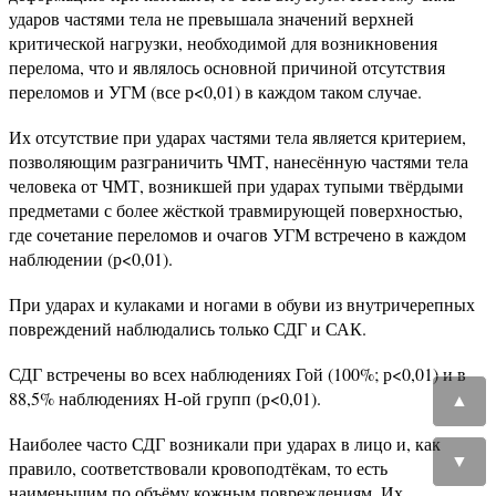
ударов частями тела не превышала значений верхней
критической нагрузки, необходимой для возникновения
перелома, что и являлось основной причиной отсутствия
переломов и УГМ (все р<0,01) в каждом таком случае.
Их отсутствие при ударах частями тела является критерием,
позволяющим разграничить ЧМТ, нанесённую частями тела
человека от ЧМТ, возникшей при ударах тупыми твёрдыми
предметами с более жёсткой травмирующей поверхностью,
где сочетание переломов и очагов УГМ встречено в каждом
наблюдении (р<0,01).
При ударах и кулаками и ногами в обуви из внутричерепных
повреждений наблюдались только СДГ и САК.
СДГ встречены во всех наблюдениях Гой (100%; р<0,01) и в
88,5% наблюдениях Н-ой групп (р<0,01).
▲
Наиболее часто СДГ возникали при ударах в лицо и, как
▼
правило, соответствовали кровоподтёкам, то есть
наименьшим по объёму кожным повреждениям. Их