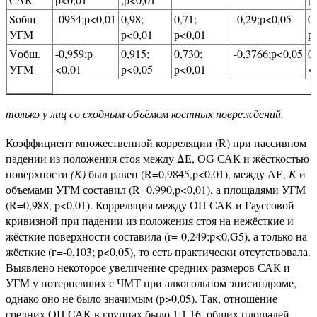
Soбщ
-0954;р<0,01
0,98;
0,71;
-0,29;р<0,05
0,
УГМ
р<0,01
р<0,01
р
Vобш.
-0,959;р
0,915;
0,730;
-0,3766;р<0,05
0,
УГМ
<0,01
р<0,05
р<0,01
<
только у лиц со сходным объёмом костных повреждений.
Коэффициент множественной корреляции (R) при пассивном
падении из положения стоя между ΔЕ, ОG САК и жёсткостью
поверхности
(К)
был равен (R=0,9845,p<0,01), между АЕ,
К
и
объемами УГМ составил (R=0,990,p<0,01), а площадями УГМ
(R=0,988, p<0,01). Корреляция между ОП САК и Гауссовой
кривизной при падении из положения стоя на нежёсткие и
жёсткие поверхности составила (r=-0,249;p<0,G5), а только на
жёсткие (г=-0,103; р<0,05), то есть практически отсутствовала.
Выявлено некоторое увеличение средних размеров САК и
УГМ у потерпевших с ЧМТ при алкогольном эписиндроме,
однако оно не было значимым (р>0,05). Так, отношение
средних ОП САК в группах было 1:1,16, общих площадей