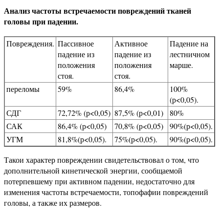
Анализ частоты встречаемости повреждений тканей
головы при падении.
Повреждения.
Пассивное
Активное
Падение на
падение из
падение из
лестничном
положения
положения
марше.
стоя.
стоя.
переломы
59%
86,4%
100%
(р<0,05).
СДГ
72,72% (р<0,05)
87,5% (р<0,01)
80%
САК
86,4% (р<0,05)
70,8% (р<0,05)
90%(р<0,05).
УГМ
81,8%(р<0,05).
75%(р<0,05).
90%(р<0,05).
Такои характер повреждении свидетельствовал о том, что
дополнительной кинетической энергии, сообщаемой
потерпевшему при активном падении, недостаточно для
изменения частоты встречаемости, топофафии повреждений
головы, а также их размеров.