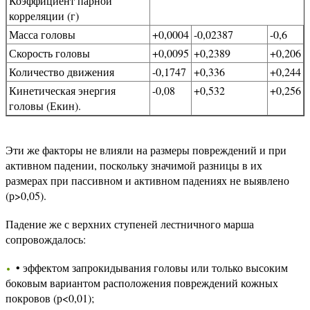
Коэффициент парной
корреляции (г)
Масса головы
+0,0004
-0,02387
-0,6
Скорость головы
+0,0095
+0,2389
+0,206
Количество движения
-0,1747
+0,336
+0,244
Кинетическая энергия
-0,08
+0,532
+0,256
головы (Екин).
Эти же факторы не влияли на размеры повреждений и при
активном падении, поскольку значимой разницы в их
размерах при пассивном и активном падениях не выявлено
(р>0,05).
Падение же с верхних ступеней лестничного марша
сопровождалось:
• эффектом запрокидывания головы или только высоким
боковым вариантом расположения повреждений кожных
покровов (р<0,01);