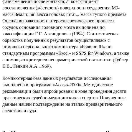
фазе смещения после контакта; /с-коэффициент
восстановления (жёсткость) поверхности соударения; М3-
масса Земли; mr- масса головы; mт.п.,. масса тупого предмета.
Оценка выраженности атеросклеротического процесса
сосудов основания головного мозга выполнена по
классификации Г.Г. Автандилова (1994). Статистическая
обработка полученных результатов осуществлялась с
помощью персонального компьютера «Pentium III» по
стандартным программам «Excel» и SSPS for Windows, а также
с помощью критериев непараметрической статистики (Гублер
Е.В., Генкин А.А.,1969).
Компьютерная база данных результатов исследования
выполнена в программе «Access-2000». Методические
рекомендации были апробированы в ходе проведения десяти
практических судебно-медицинских экспертиз. Полученные
данные нашли подтверждение на этапах предварительного
следствия и суда.