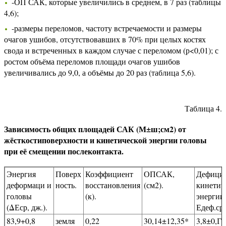
-ОП САК, которые увеличились в среднем, в 7 раз (таблицы
4,6);
-размеры переломов, частоту встречаемости и размеры
очагов ушибов, отсутствовавших в 70% при целых костях
свода и встреченных в каждом случае с переломом (р<0,01); с
ростом объёма переломов площади очагов ушибов
увеличивались до 9,0, а объёмы до 20 раз (таблица 5,6).
Таблица 4.
Зависимость общих площадей САК (М±ш;см2) от
жёсткостиповерхности и кинетической энергии головы
при её смещении послеконтакта.
Энергия
Поверх
Коэффициент
ОПСАК,
Дефици
деформаци и
ность.
восстановления
(см2).
кинетич
головы
(к).
энергии
(ΔЕср, дж.).
Едеф.ср 
83,9+0,8
земля
0,22
30,14±12,35*
3,8±0,Г