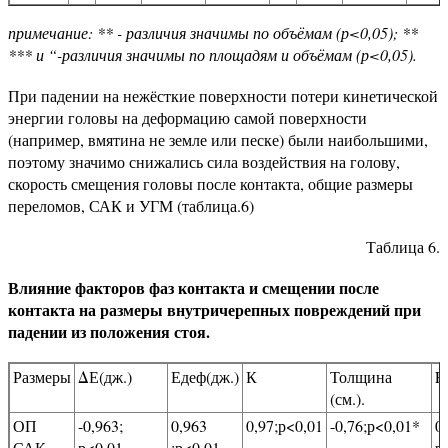
примечание: ** - различия значимы по объёмам (р<0,05); **
*** и “-различия значимы по площадям и объёмам (р<0,05).
При падении на нежёсткие поверхности потери кинетической
энергии головы на деформацию самой поверхности
(например, вмятина не земле или песке) были наибольшими,
поэтому значимо снижались сила воздействия на голову,
скорость смещения головы после контакта, общие размеры
переломов, САК и УГМ (таблица.6)
Таблица 6.
Влияние факторов фаз контакта и смещении после
контакта на размеры внутричерепных повреждений при
падении из положения стоя.
Размеры
ΔЕ(дж.)
Едеф(дж.)
К
Толщина
F
(см.).
ОП
-0,963;
0,963
0,97;р<0,01
-0,76;р<0,01*
0,
САК
р<0,01
;р<0,01
р