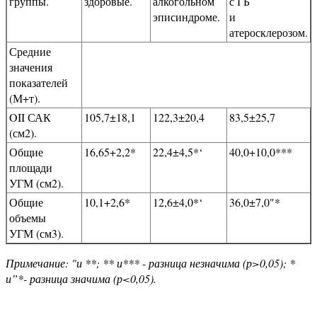
группы.
здоровые.
алкогольном
с ГБ
эписиндроме.
и
атеросклерозом.
Средние
значения
показателей
(М+т).
OII САК
105,7±18,1
122,3±20,4
83,5±25,7
(см2).
Общие
16,65+2,2*
22,4±4,5*‘
40,0+10,0***
площади
УГМ (см2).
Общие
10,1+2,6*
12,6±4,0*‘
36,0±7,0"*
объемы
УГМ (см3).
Примечание: "и **; ** и*** - разница незначима (р>0,05); *
и”*- разница значима (р<0,05).