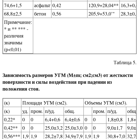
74,6+1,5
асфальт
0,42
120,9+28,04**
16,3+0,4
68,8±2,5
бетон
0,56
205,9+53,0’"
28,3±0,1
Примечание:
* и ** *** -
различия
значимы
(р<0,01)
Таблица 5.
Зависимость размеров УГМ (М±m; см2;см3) от жесткости
поверхности и силы воздействия при падении из
положения стоя.
(к)
Площади УГМ (см2).
Объемы УГМ (см3).
(к)
уд.
пром.
п/уд.
общ.
пром.
п/уд.
общ.
0,22*
0
0
6,4+0,6
6,4±0,6
0
0
1,8±0,8
1,8+0
0,42**
0
0
25,0±3,2
25,0±3,0
0
0
9,0±1,7
9,0±1
0,56***
1,9
1,9
28,2±7,8
34,9±7,9
1,9
1,9
30,8+7,0
32,7±