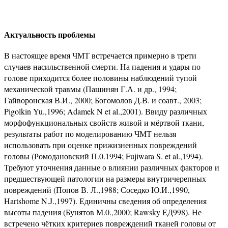
Актуальность проблемы
В настоящее время ЧМТ встречается примерно в трети
случаев насильственной смерти. На падения и удары по
голове приходится более половины наблюдений тупой
механической травмы (Пашинян Г.А. и др., 1994;
Гайворонская В.И., 2000; Богомолов Д.В. и соавт., 2003;
Pigolkin Yu.,1996; Adamek N et al.,2001). Ввиду различных
морфофункциональных свойств живой и мёртвой ткани,
результаты работ по моделированию ЧМТ нельзя
использовать при оценке прижизненных повреждений
головы (Ромодановский П.0.1994; Fujiwara S. et al.,1994).
Требуют уточнения данные о влиянии различных факторов и
предшествующей патологии на размеры внутричерепных
повреждений (Попов В. Л.,1988; Соседко Ю.И.,1990,
Hartshome N.J.,1997). Единичны сведения об определения
высоты падения (Бунятов М.0.,2000; Rawsky ЕД998). Не
встречено чётких критериев повреждений тканей головы от