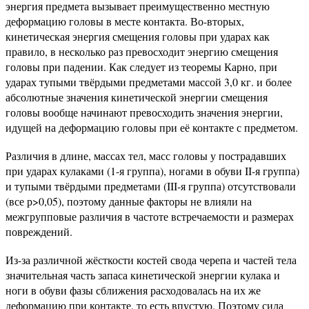
энергия предмета вызывает преимущественно местную
деформацию головы в месте контакта. Во-вторых,
кинетическая энергия смещения головы при ударах как
правило, в несколько раз превосходит энергию смещения
головы при падении. Как следует из теоремы Карно, при
ударах тупыми твёрдыми предметами массой 3,0 кг. и более
абсолютные значения кинетической энергии смещения
головы вообще начинают превосходить значения энергии,
идущей на деформацию головы при её контакте с предметом.
Различия в длине, массах тел, масс головы у пострадавших
при ударах кулаками (1-я группа), ногами в обуви II-я группа)
и тупыми твёрдыми предметами (III-я группа) отсутствовали
(все р>0,05), поэтому данные факторы не влияли на
межгрупповые различия в частоте встречаемости и размерах
повреждений.
Из-за различной жёсткости костей свода черепа и частей тела
значительная часть запаса кинетической энергии кулака и
ноги в обуви фазы сближения расходовалась на их же
деформацию при контакте, то есть впустую. Поэтому сила