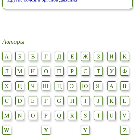
Авторы
А
Б
В
Г
Д
Е
Ж
З
И
К
Л
М
Н
О
П
Р
С
Т
У
Ф
Х
Ц
Ч
Ш
Щ
Э
Ю
Я
A
B
C
D
E
F
G
H
I
J
K
L
M
N
O
P
Q
R
S
T
U
V
W
X
Y
Z