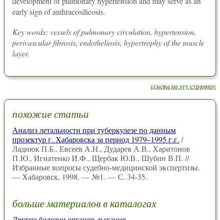
development of pulmonary hypertension and may serve as an
early sign of anthracosilicosis.
Key words: vessels of pulmonary circulation, hypertension,
perivascular fibrosis, endotheliosis, hypertrophy of the muscle
layer.
ссылка на эту страницу
похожие статьи
Анализ летальности при туберкулезе по данным
прозектур г. Хабаровска за период 1979–1995 г.г.
/
Ладнюк П.Б., Евсеев А.Н., Дударев А.В., Харитонов
П.Ю., Игнатенко И.Ф., Щербак Ю.В., Шубин В.П. //
Избранные вопросы судебно-медицинской экспертизы.
— Хабаровск, 1998. — №1. — С. 34-35.
больше материалов в каталогах
Другие болезни органов дыхания