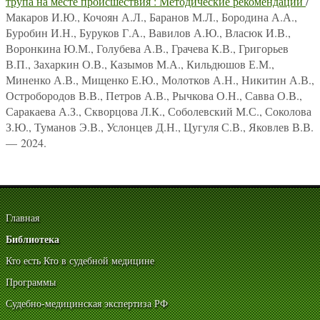
трупа на месте происшествия : Методические рекомендации
/
Макаров И.Ю., Кочоян А.Л., Баранов М.Л., Бородина А.А.,
Буробин И.Н., Буруков Г.А., Вавилов А.Ю., Власюк И.В.,
Воронкина Ю.М., Голубева А.В., Грачева К.В., Григорьев
В.П., Захаркин О.В., Казымов М.А., Кильдюшов Е.М.,
Миненко А.В., Мищенко Е.Ю., Молотков А.Н., Никитин А.В.,
Остробородов В.В., Петров А.В., Рычкова О.Н., Савва О.В.,
Саракаева А.З., Скворцова Л.К., Соболевский М.С., Соколова
З.Ю., Туманов Э.В., Услонцев Д.Н., Цугуля С.В., Яковлев В.В.
— 2024.
Главная
Библиотека
Кто есть Кто в судебной медицине
Программы
Судебно-медицинская экспертиза РФ