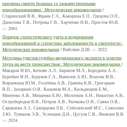
причины смерти больных со злокачественными
новообразованиями : Методические рекомендации
/
Старинский В.В., Франк Г.А., Какорина Е.П., Грецова О.П.,
Данилова Т.В., Петрова Г.В., Харченко Н.В., Простов Ю.И.
— 2001.
Порядок статистического учета и кодирования
новообразований в статистике заболеваемости и смертности :
Методические рекомендации
/ Вайсман Д.Ш. — 2022.
Методика участия судебно-медицинского эксперта в осмотре
трупа на месте происшествия : Методические рекомендации
/
Макаров И.Ю., Кочоян А.Л., Баранов М.Л., Бородина А.А.,
Буробин И.Н., Буруков Г.А., Вавилов А.Ю., Власюк И.В.,
Воронкина Ю.М., Голубева А.В., Грачева К.В., Григорьев
В.П., Захаркин О.В., Казымов М.А., Кильдюшов Е.М.,
Миненко А.В., Мищенко Е.Ю., Молотков А.Н., Никитин А.В.,
Остробородов В.В., Петров А.В., Рычкова О.Н., Савва О.В.,
Саракаева А.З., Скворцова Л.К., Соболевский М.С., Соколова
З.Ю., Туманов Э.В., Услонцев Д.Н., Цугуля С.В., Яковлев В.В.
— 2024.