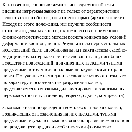
Как известно, сопротивляемость исследуемого объ­екта
внешним нагрузкам зависит не только от характе­ристики
вещества этого объекта, но и от его формы (архитектоники).
Исходя из этого положения, мы изу­чили особенности
строения отдельных костей, их комп­лексов и применили
физико-математические методы расчета конкретных условий
деформации костной, тка­ни. Результаты экспериментальных
исследований были апробированы на практическом судебно-
медицинском материале при исследовании лиц, погибших
вследствие повреждений, причиненных твердыми тупыми
предме­тами, в том числе и частями движущегося автотранс­
порта. Полученные нами данные свидетельствуют о том, что
по характеру и особенностям разрушения костей,
представляется возможным диагностировать механизмы, их
переломов (по типу сгибания, разрыва, сдвига, ком­прессии).
Закономерности повреждений комплексов плоских костей,
возникающих от воздействия на них твердыми, тупыми
предметами, изучались нами в связи с направлением действия
повреждающего орудия и особенностями формы этих