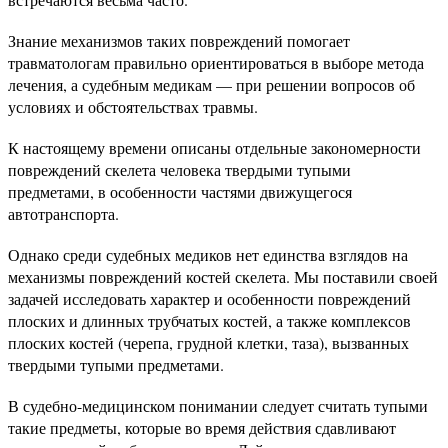
Знание механизмов таких повреждений помогает
травматологам правильно ориентироваться в выборе метода
лечения, а судебным медикам — при решении вопросов об
условиях и обстоятельствах травмы.
К настоящему времени описаны отдельные законо­мерности
повреждений скелета человека твердыми ту­пыми
предметами, в особенности частями движущего­ся
автотранспорта.
Однако среди судебных медиков нет единства взгля­дов на
механизмы повреждений костей скелета. Мы по­ставили своей
задачей исследовать характер и особен­ности повреждений
плоских и длинных трубчатых кос­тей, а также комплексов
плоских костей (черепа, груд­ной клетки, таза), вызванных
твердыми тупыми пред­метами.
В судебно-медицинском понимании следует считать тупыми
такие предметы, которые во время действия сдавливают