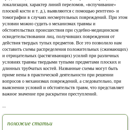
локализация, характер линий переломов, «вспучивание»
плоской кости и т. д.), выявляются с по­мощью рентгено- и
томографии в случаях несмертельных повреждений. При этом
условии можно судить о меха­низмах травмы и
обстоятельствах происшествия при су­дебно-медицинском
освидетельствовании лиц, получив­ших повреждения от
действия твердых тупых предме­тов. Все это позволило нам
составить схемы распреде­ления положительных (сжимающих)
и отрицательных (растягивающих) усилий при различных
условиях трав­мы твердыми тупыми предметами плоских и
длинных трубчатых костей. Названные схемы могут быть
приме­ нены в практической деятельности при решении
вопросов о механизмах повреждений, а следовательно, при
выяс­нении условий и обстоятельств травм, что представляет
важное значение при раскрытии преступлений.
...
похожие статьи