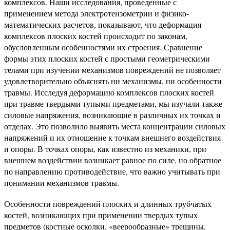
комплексов. Наши исследования, проведенные с
применением метода электротензометрии и фи­зико-
математических расчетов, показывают, что дефор­мация
комплексов плоских костей происходит по зако­нам,
обусловленным особенностями их строения. Сравнение
формы этих плоских костей с простыми геометри­ческими
телами при изучении механизмов повреждений не позволяет
удовлетворительно объяснять ни механиз­мы, ни особенности
травмы. Исследуя деформацию комплексов плоских костей
при травме твердыми тупы­ми предметами, мы изучали также
силовые напряже­ния, возникающие в различных их точках и
отделах. Это позволило выявить места концентрации силовых
напряжений и их отношение к точкам внешнего воздей­ствия
и опоры. В точках опоры, как известно из механи­ки, при
внешнем воздействии возникает равное по силе, но обратное
по направлению противодействие, что важ­но учитывать при
понимании механизмов травмы.
Особенности повреждений плоских и длинных труб­чатых
костей, возникающих при применении твердых тупых
предметов (костные осколки, «веерообразные» трещины,