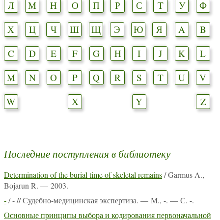
Л
М
Н
О
П
Р
С
Т
У
Ф
Х
Ц
Ч
Ш
Щ
Э
Ю
Я
A
B
C
D
E
F
G
H
I
J
K
L
M
N
O
P
Q
R
S
T
U
V
W
X
Y
Z
Последние поступления в библиотеку
Determination of the burial time of skeletal remains
/ Garmus A.,
Bojarun R. — 2003.
-
/ - // Судебно-медицинская экспертиза. — М., -. — С. -.
Основные принципы выбора и кодирования первоначальной