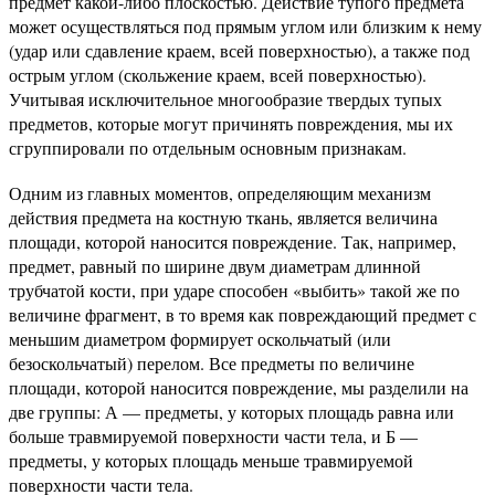
предмет какой-либо плоскостью. Действие тупого предмета
может осуществляться под прямым углом или близким к нему
(удар или сдавление кра­ем, всей поверхностью), а также под
острым углом (скольжение краем, всей поверхностью).
Учитывая ис­ключительное многообразие твердых тупых
предметов, которые могут причинять повреждения, мы их
сгруппировали по отдельным основным признакам.
Одним из главных моментов, определяющим механизм
действия предмета на костную ткань, является величина
площади, которой наносится повреждение. Так, например,
предмет, равный по ширине двум диа­метрам длинной
трубчатой кости, при ударе способен «выбить» такой же по
величине фрагмент, в то время как повреждающий предмет с
меньшим диаметром фор­мирует оскольчатый (или
безоскольчатый) перелом. Все предметы по величине
площади, которой наносится повреждение, мы разделили на
две группы: А — предме­ты, у которых площадь равна или
больше травмируемой поверхности части тела, и Б —
предметы, у которых площадь меньше травмируемой
поверхности части тела.