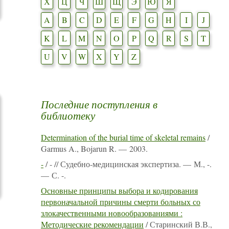
Х
Ц
Ч
Ш
Щ
Э
Ю
Я
A
B
C
D
E
F
G
H
I
J
K
L
M
N
O
P
Q
R
S
T
U
V
W
X
Y
Z
Последние поступления в
библиотеку
Determination of the burial time of skeletal remains
/
Garmus A., Bojarun R. — 2003.
-
/ - // Судебно-медицинская экспертиза. — М., -.
— С. -.
Основные принципы выбора и кодирования
первоначальной причины смерти больных со
злокачественными новообразованиями :
Методические рекомендации
/ Старинский В.В.,