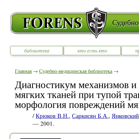
Судебно
библиотека
кто есть кто
п
Главная
→
Судебно-медицинская библиотека
→
Диагностикум механизмов и
мягких тканей при тупой тра
морфология повреждений мя
/
Крюков В.Н.
,
Саркисян Б.А.
,
Янковский
— 2001.