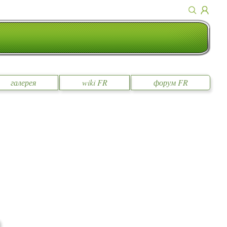
галерея
wiki FR
форум FR