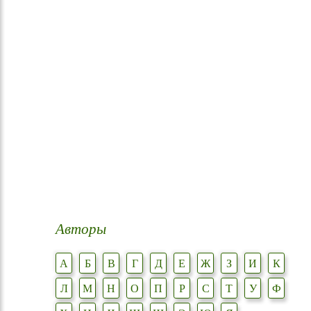
Авторы
А
Б
В
Г
Д
Е
Ж
З
И
К
Л
М
Н
О
П
Р
С
Т
У
Ф