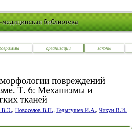
-медицинская библиотека
рограммы
организации
законы
 морфологии повреждений
вме. Т. 6: Механизмы и
гких тканей
 В.Э.
,
Новоселов В.П.
,
Гедыгушев И.А.
,
Чикун В.И.