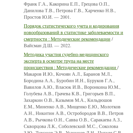
Франк Г.А., Какорина Е.П., Грецова О.П.,
Данилова Т.В., Петрова Г.В., Харченко Н.В.,
Простов Ю.И. — 2001.
Порядок статистического учета и кодирования
новообразований в статистике заболеваемости и
смертности : Методические рекомендации
/
Вайсман Д.Ш. — 2022.
Методика участия судебно-медицинского
эксперта в осмотре трупа на месте
происшествия : Методические рекомендации
/
Макаров И.Ю., Кочоян А.Л., Баранов М.Л.,
Бородина А.А., Буробин И.Н., Буруков Г.А.,
Вавилов А.Ю., Власюк И.В., Воронкина Ю.М.,
Голубева А.В., Грачева К.В., Григорьев В.П.,
Захаркин О.В., Казымов М.А., Кильдюшов
Е.М., Миненко А.В., Мищенко Е.Ю., Молотков
А.Н., Никитин А.В., Остробородов В.В., Петров
А.В., Рычкова О.Н., Савва О.В., Саракаева А.З.,
Скворцова Л.К., Соболевский М.С., Соколова
З.Ю., Туманов Э.В., Услонцев Д.Н., Цугуля С.В.,