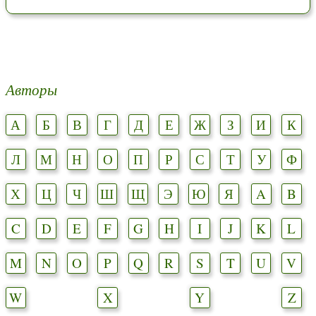
Авторы
А
Б
В
Г
Д
Е
Ж
З
И
К
Л
М
Н
О
П
Р
С
Т
У
Ф
Х
Ц
Ч
Ш
Щ
Э
Ю
Я
A
B
C
D
E
F
G
H
I
J
K
L
M
N
O
P
Q
R
S
T
U
V
W
X
Y
Z