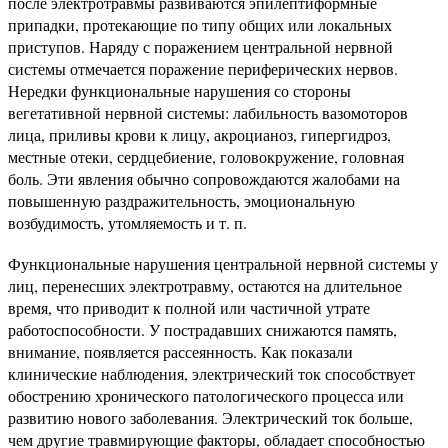
после электротравмы развиваются эпилептиформные
припадки, протекающие по типу общих или локальных
приступов. Наряду с поражением центральной нервной
системы отмечается поражение периферических нервов.
Нередки функциональные нарушения со стороны
вегетативной нервной системы: лабильность вазомоторов
лица, приливы крови к лицу, акроцианоз, гипергидроз,
местные отеки, сердцебиение, головокружение, головная
боль. Эти явления обычно сопровождаются жалобами на
повышенную раздражительность, эмоциональную
возбудимость, утомляемость и т. п.
Функциональные нарушения центральной нервной системы у
лиц, перенесших электротравму, остаются на длительное
время, что приводит к полной или частичной утрате
работоспособности. У пострадавших снижаются память,
внимание, появляется рассеянность. Как показали
клинические наблюдения, электрический ток способствует
обострению хронического патологического процесса или
развитию нового заболевания. Электрический ток больше,
чем другие травмирующие факторы, обладает способностью