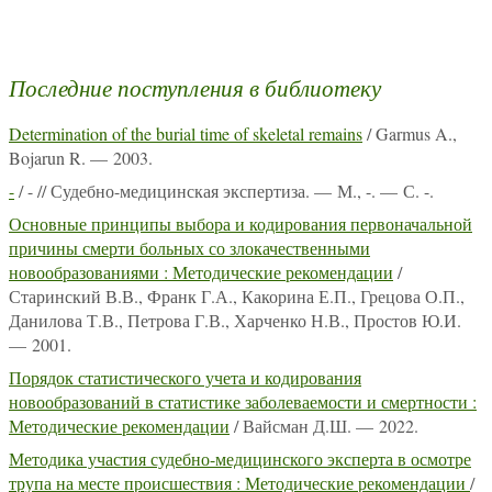
Последние поступления в библиотеку
Determination of the burial time of skeletal remains
/ Garmus A.,
Bojarun R. — 2003.
-
/ - // Судебно-медицинская экспертиза. — М., -. — С. -.
Основные принципы выбора и кодирования первоначальной
причины смерти больных со злокачественными
новообразованиями : Методические рекомендации
/
Старинский В.В., Франк Г.А., Какорина Е.П., Грецова О.П.,
Данилова Т.В., Петрова Г.В., Харченко Н.В., Простов Ю.И.
— 2001.
Порядок статистического учета и кодирования
новообразований в статистике заболеваемости и смертности :
Методические рекомендации
/ Вайсман Д.Ш. — 2022.
Методика участия судебно-медицинского эксперта в осмотре
трупа на месте происшествия : Методические рекомендации
/