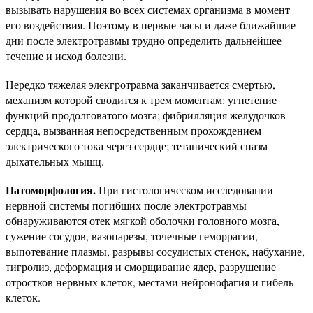
вызывать нарушения во всех системах организма в момент
его воздействия. Поэтому в первые часы и даже ближайшие
дни после электротравмы трудно определить дальнейшее
течение и исход болезни.
Нередко тяжелая элекгротравма заканчивается смертью,
механизм которой сводится к трем моментам: угнетение
функций продолговатого мозга; фибрилляция желудочков
сердца, вызванная непосредственным прохождением
электрического тока через сердце; тетанический спазм
дыхательных мышц.
Патоморфология.
При гистологическом исследовании
нервной системы погибших после электротравмы
обнаруживаются отек мягкой оболочки головного мозга,
сужение сосудов, вазопарезы, точечные геморрагии,
выпотевание плазмы, разрывы сосудистых стенок, набухание,
тигролиз, деформация и сморщивание ядер, разрушение
отростков нервных клеток, местами нейронофагия и гибель
клеток.