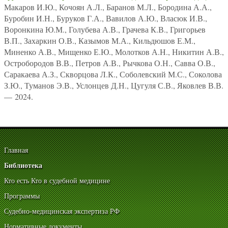
Макаров И.Ю., Кочоян А.Л., Баранов М.Л., Бородина А.А.,
Буробин И.Н., Буруков Г.А., Вавилов А.Ю., Власюк И.В.,
Воронкина Ю.М., Голубева А.В., Грачева К.В., Григорьев
В.П., Захаркин О.В., Казымов М.А., Кильдюшов Е.М.,
Миненко А.В., Мищенко Е.Ю., Молотков А.Н., Никитин А.В.,
Остробородов В.В., Петров А.В., Рычкова О.Н., Савва О.В.,
Саракаева А.З., Скворцова Л.К., Соболевский М.С., Соколова
З.Ю., Туманов Э.В., Услонцев Д.Н., Цугуля С.В., Яковлев В.В.
— 2024.
Главная
Библиотека
Кто есть Кто в судебной медицине
Программы
Судебно-медицинская экспертиза РФ
Нормативные документы