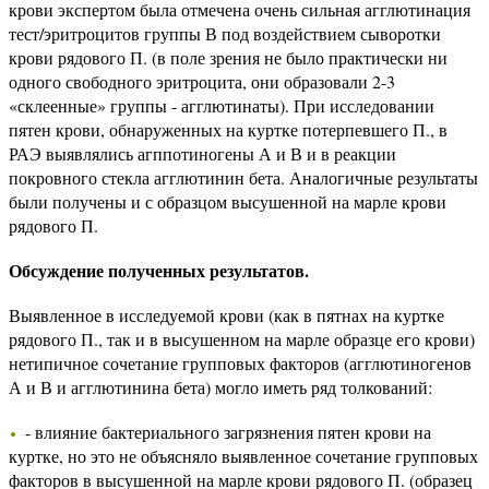
крови экспертом была отмечена очень сильная агглютинация
тест/эритроцитов группы В под воздействием сыворотки
крови рядового П. (в поле зрения не было практически ни
одного свободного эритроцита, они образовали 2-3
«склеенные» группы - агглютинаты). При исследовании
пятен крови, обнаруженных на куртке потерпевшего П., в
РАЭ выявлялись агппотиногены А и В и в реакции
покровного стекла агглютинин бета. Аналогичные результаты
были получены и с образцом высушенной на марле крови
рядового П.
Обсуждение полученных результатов.
Выявленное в исследуемой крови (как в пятнах на куртке
рядового П., так и в высушенном на марле образце его крови)
нетипичное сочетание групповых факторов (агглютиногенов
А и В и агглютинина бета) могло иметь ряд толкований:
- влияние бактериального загрязнения пятен крови на
куртке, но это не объясняло выявленное сочетание групповых
факторов в высушенной на марле крови рядового П. (образец