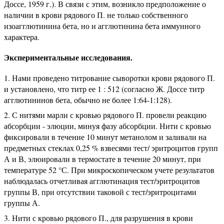
Доссе, 1959 г.). В связи с этим, возникло предположение о
наличии в крови рядового П. не только собственного
изоагглютинина бета, но и агглютинина бета иммунного
характера.
Экспериментальные исследования.
Нами проведено титрование сыворотки крови рядового П.
и установлено, что титр ее 1 : 512 (согласно Ж. Доссе титр
агглютининов бета, обычно не более 1:64-1:128).
С нитями марли с кровью рядового П. провели реакцию
абсорбции - элюции, минуя фазу абсорбции. Нити с кровью
фиксировали в течение 10 минут метанолом и заливали на
предметных стеклах 0,25 % взвесями тест/ эритроцитов групп
А и В, элюировали в термостате в течение 20 минут, при
температуре 52 °С. При микроскопическом учете результатов
наблюдалась отчетливая агглютинация тест/эритроцитов
группы В, при отсутствии таковой с тест/эритроцитами
группы А.
Нити с кровью рядового П., для разрушения в крови