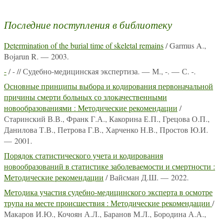
Последние поступления в библиотеку
Determination of the burial time of skeletal remains
/ Garmus A.,
Bojarun R. — 2003.
-
/ - // Судебно-медицинская экспертиза. — М., -. — С. -.
Основные принципы выбора и кодирования первоначальной
причины смерти больных со злокачественными
новообразованиями : Методические рекомендации
/
Старинский В.В., Франк Г.А., Какорина Е.П., Грецова О.П.,
Данилова Т.В., Петрова Г.В., Харченко Н.В., Простов Ю.И.
— 2001.
Порядок статистического учета и кодирования
новообразований в статистике заболеваемости и смертности :
Методические рекомендации
/ Вайсман Д.Ш. — 2022.
Методика участия судебно-медицинского эксперта в осмотре
трупа на месте происшествия : Методические рекомендации
/
Макаров И.Ю., Кочоян А.Л., Баранов М.Л., Бородина А.А.,