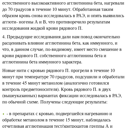
естественного высокоактивного агглютинина бета, нагревали
до 70 градусов в течение 10 минут. Обработанная таким
образом кровь снова исследовалась в РАЭ, и опять выявились
аггюти- ногены А и В, что противоречило результатам
исследования жидкой крови рядового П.
Предыдущие исследования дали нам повод окончательно
расценивать влияние агглютинина бета, как иммунного, и
что, в данном случае, по-видимому, имеет место смешение в
крови рядового П. собственного агглютинина бета и
агглютинина бета иммунного характера.
Новые нити с кровью рядового П. прогрели в течение 10
минут при температуре 70 градусов, подсушили и обработали
в течение 45 минут метанолом (аналогично готовился
контроль предметоносителя). Кровь рядового П. в двух
(вышеуказанных) вариантах фиксации исследовалась в РАЭ,
по обычной схеме. Получены следующие результаты:
- в препаратах с кровью, подвергшейся нагреванию и
обработке метанолом в течение 15 минут, наблюдалась
отчетливая агглютинация тест/эритроцитов группы А и