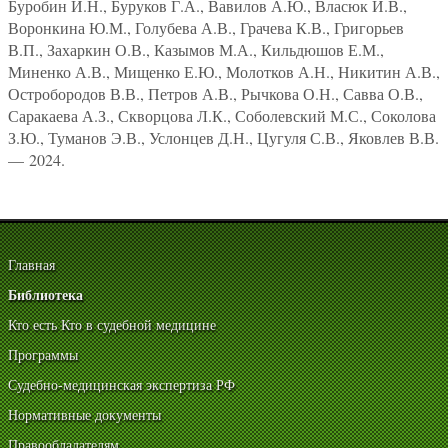
Буробин И.Н., Буруков Г.А., Вавилов А.Ю., Власюк И.В.,
Воронкина Ю.М., Голубева А.В., Грачева К.В., Григорьев
В.П., Захаркин О.В., Казымов М.А., Кильдюшов Е.М.,
Миненко А.В., Мищенко Е.Ю., Молотков А.Н., Никитин А.В.,
Остробородов В.В., Петров А.В., Рычкова О.Н., Савва О.В.,
Саракаева А.З., Скворцова Л.К., Соболевский М.С., Соколова
З.Ю., Туманов Э.В., Услонцев Д.Н., Цугуля С.В., Яковлев В.В.
— 2024.
Главная
Библиотека
Кто есть Кто в судебной медицине
Программы
Судебно-медицинская экспертиза РФ
Нормативные документы
Правообладателям