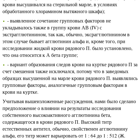
крови высушивался на стерильной марле, в условиях
обработанного хлорамином вытяжного шкафа);
- выявленное сочетание групповых факторов не
укладывалось также в группу крови АВ (IV) с
экстрагглютинином, так как, обычно, эксрагтлютинином в
этом случае бывает агглютинин альфа и, кроме того, при
исследовании жидкой крови рядового П. было установлено,
что она относится к А бета группе;
- вариант образования следов крови на куртке рядового П за
счет смешения также исключался, потому что в заведомых
образцах высушенной на марле крови рядового П. выявлялись
групповые факторы, аналогичные групповым факторам в
крови на куртке.
Учитывая вышеизложенные рассуждения, нами было сделано
предположение о влиянии на результаты исследования
собственного высокоактивного агглютинина бета,
содержащегося в крови рядового П. Высокий титр
естественных антител, обычно, свойственен агглютинину
альфа, его титр может варьировать от 1 : 64 до 1 : 512 (Ж.