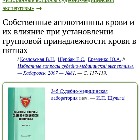
экспертизы»
→
Собственные агглютинины крови и
их влияние при установлении
групповой принадлежности крови в
пятнах
/
Козловская В.Н.
,
Щербак Е.С.
,
Еременко Ю.А.
//
Избранные вопросы судебно-медицинской экспертизы.
— Хабаровск, 2007 — №81
. — С. 117-119.
345 Судебно-медицинская
лаборатория
(нач. —
И.П. Шульга
)