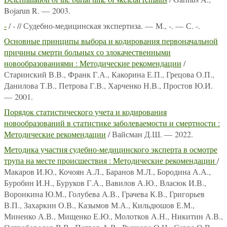
Bojarun R. — 2003.
-
/ - // Судебно-медицинская экспертиза. — М., -. — С. -.
Основные принципы выбора и кодирования первоначальной
причины смерти больных со злокачественными
новообразованиями : Методические рекомендации
/
Старинский В.В., Франк Г.А., Какорина Е.П., Грецова О.П.,
Данилова Т.В., Петрова Г.В., Харченко Н.В., Простов Ю.И.
— 2001.
Порядок статистического учета и кодирования
новообразований в статистике заболеваемости и смертности :
Методические рекомендации
/ Вайсман Д.Ш. — 2022.
Методика участия судебно-медицинского эксперта в осмотре
трупа на месте происшествия : Методические рекомендации
/
Макаров И.Ю., Кочоян А.Л., Баранов М.Л., Бородина А.А.,
Буробин И.Н., Буруков Г.А., Вавилов А.Ю., Власюк И.В.,
Воронкина Ю.М., Голубева А.В., Грачева К.В., Григорьев
В.П., Захаркин О.В., Казымов М.А., Кильдюшов Е.М.,
Миненко А.В., Мищенко Е.Ю., Молотков А.Н., Никитин А.В.,