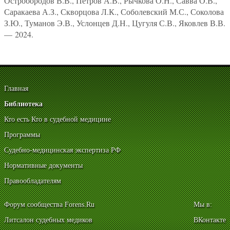
Остробородов В.В., Петров А.В., Рычкова О.Н., Савва О.В.,
Саракаева А.З., Скворцова Л.К., Соболевский М.С., Соколова
З.Ю., Туманов Э.В., Услонцев Д.Н., Цугуля С.В., Яковлев В.В.
— 2024.
Главная
Библиотека
Кто есть Кто в судебной медицине
Программы
Судебно-медицинская экспертиза РФ
Нормативные документы
Правообладателям
Форум сообщества Forens.Ru
Мы в:
Литсалон судебных медиков
ВКонтакте