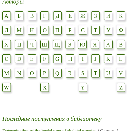
Авторы
А
Б
В
Г
Д
Е
Ж
З
И
К
Л
М
Н
О
П
Р
С
Т
У
Ф
Х
Ц
Ч
Ш
Щ
Э
Ю
Я
A
B
C
D
E
F
G
H
I
J
K
L
M
N
O
P
Q
R
S
T
U
V
W
X
Y
Z
Последние поступления в библиотеку
Determination of the burial time of skeletal remains
/ Garmus A.,