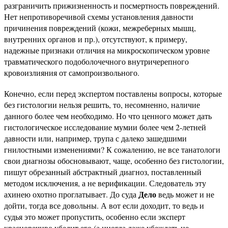
разграничить прижизненность и посмертность повреждений.
Нет непротиворечивой схемы установления давности
причинения повреждений (кожи, межреберных мышц,
внутренних органов и пр.), отсутствуют, к примеру,
надежные признаки отличия на микроскопическом уровне
травматического подоболочечного внутричерепного
кровоизлияния от самопроизвольного.
Конечно, если перед экспертом поставлены вопросы, которые
без гистологии нельзя решить, то, несомненно, наличие
данного более чем необходимо. Но что ценного может дать
гистологическое исследование мумии более чем 2-летней
давности или, например, трупа с далеко зашедшими
гнилостными изменениями? К сожалению, не все танатологи
свои диагнозы обосновывают, чаще, особенно без гистологии,
пишут обрезанный абстрактный диагноз, поставленный
методом исключения, а не верификации. Следователь эту
Дело
ахинею охотно проглатывает. До суда
ведь может и не
дойти, тогда все довольны. А вот если доходит, то ведь и
судья это может пропустить, особенно если эксперт
красноречиво убедит его (а иногда даже убеждать не