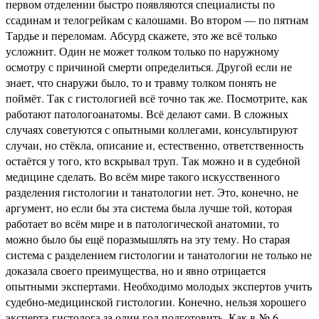
первом отделении быстро появляются специалисты по
ссадинам и телогрейкам с калошами. Во втором — по пятнам
Тардье и переломам. Абсурд скажете, это же всё только
усложнит. Один не может толком только по наружному
осмотру с причиной смерти определиться. Другой если не
знает, что снаружи было, то и травму толком понять не
поймёт. Так с гистологией всё точно так же. Посмотрите, как
работают патологоанатомы. Всё делают сами. В сложных
случаях советуются с опытными коллегами, консультируют
случаи, но стёкла, описание и, естественно, ответственность
остаётся у того, кто вскрывал труп. Так можно и в судебной
медицине сделать. Во всём мире такого искусственного
разделения гистологии и танатологии нет. Это, конечно, не
аргумент, но если бы эта система была лучше той, которая
работает во всём мире и в патологической анатомии, то
можно было бы ещё поразмышлять на эту тему. Но старая
система с разделением гистологии и танатологии не только не
доказала своего преимущества, но и явно отрицается
опытными экспертами. Необходимо молодых экспертов учить
судебно-медицинской гистологии. Конечно, нельзя хорошего
эксперта-гистолога за один год подготовить. Как в № 6