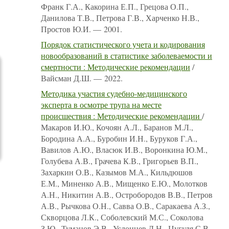
Франк Г.А., Какорина Е.П., Грецова О.П.,
Данилова Т.В., Петрова Г.В., Харченко Н.В.,
Простов Ю.И. — 2001.
Порядок статистического учета и кодирования
новообразований в статистике заболеваемости и
смертности : Методические рекомендации
/
Вайсман Д.Ш. — 2022.
Методика участия судебно-медицинского
эксперта в осмотре трупа на месте
происшествия : Методические рекомендации
/
Макаров И.Ю., Кочоян А.Л., Баранов М.Л.,
Бородина А.А., Буробин И.Н., Буруков Г.А.,
Вавилов А.Ю., Власюк И.В., Воронкина Ю.М.,
Голубева А.В., Грачева К.В., Григорьев В.П.,
Захаркин О.В., Казымов М.А., Кильдюшов
Е.М., Миненко А.В., Мищенко Е.Ю., Молотков
А.Н., Никитин А.В., Остробородов В.В., Петров
А.В., Рычкова О.Н., Савва О.В., Саракаева А.З.,
Скворцова Л.К., Соболевский М.С., Соколова
З.Ю., Туманов Э.В., Услонцев Д.Н., Цугуля С.В.,