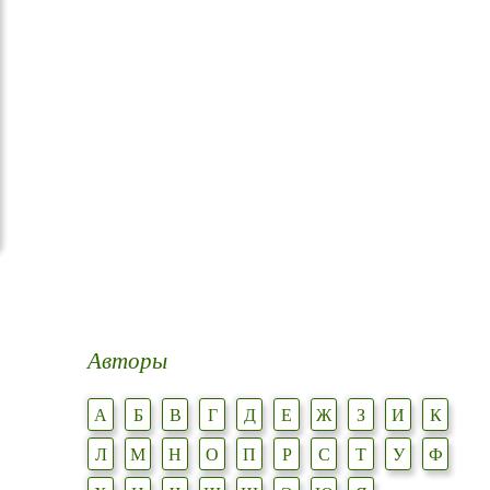
Авторы
А
Б
В
Г
Д
Е
Ж
З
И
К
Л
М
Н
О
П
Р
С
Т
У
Ф