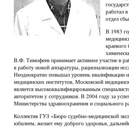
государст
работал в
отдел сбы
В 1983 го
медицинск
краевого
химически
В.Ф. Тимофеев принимает активное участие в ра
в работу новой аппаратуры, рационализации иссл
Неоднократно повышал уровень квалификации на
медицинских институтов, Московской медицинск
является высококвалифицированным специалист
авторитетом у сотрудников. В 2004 году за усп
Министерства здравоохранения и социального р
Коллектив ГУЗ «Бюро судебно-медицинской экс
юбилеем, желает ему доброго здоровья, дальне