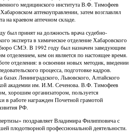
венного медицинского института В.Ф. Тимофеев
 Хабаровском аптекоуправлении, затем возглавлял
та на краевом аптечном складе.
ду был принят на должность врача судебно-
ого эксперта в химическое отделение Хабаровского
 бюро СМЭ. В 1992 году был назначен заведующим
м отделением, кем он является по настоящее время.
боте отделения: в освоении новых методик, введении
едовательского процесса, подготовке кадров.
 базах Ленинградского, Львовского, Алтайского
ой академии им. И.М. Сеченова. В.Ф. Тимофеев
ом, хорошим организатором, пользуется
ехи в работе награжден Почетной грамотой
азвития РФ.
пертизы» поздравляет Владимира Филипповича с
йшей плодотворной профессиональной деятельности.