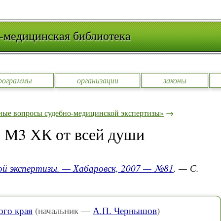
-медицинская библиотека
рограммы
организации
законы
ные вопросы судебно-медицинской экспертизы»
→
 М3 ХК от всей души
ой экспертизы. — Хабаровск, 2007 — №81
. — С.
го края
(начальник —
А.П. Чернышов
)