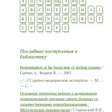
Х
Ц
Ч
Ш
Щ
Э
Ю
Я
A
B
C
D
E
F
G
H
I
J
K
L
M
N
O
P
Q
R
S
T
U
V
W
X
Y
Z
Последние поступления в
библиотеку
Determination of the burial time of skeletal remains
/
Garmus A., Bojarun R. — 2003.
-
/ - // Судебно-медицинская экспертиза. — М., -.
— С. -.
Основные принципы выбора и кодирования
первоначальной причины смерти больных со
злокачественными новообразованиями :
Методические рекомендации
/ Старинский В.В.,