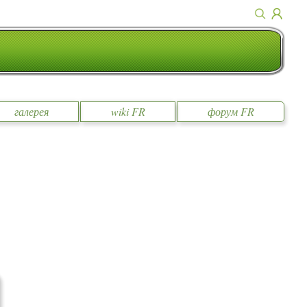
галерея
wiki FR
форум FR