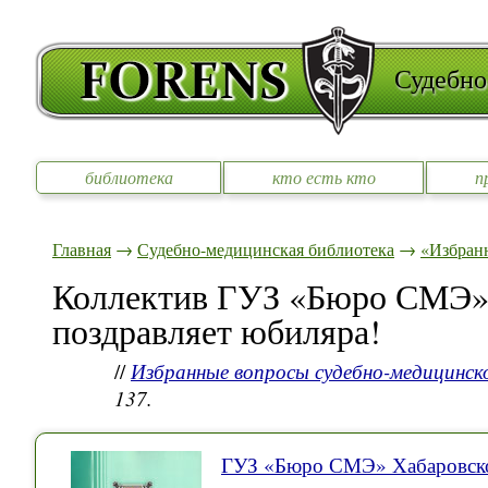
Судебно
библиотека
кто есть кто
п
Главная
→
Судебно-медицинская библиотека
→
«Избран
Коллектив ГУЗ «Бюро СМЭ»
поздравляет юбиляра!
//
Избранные вопросы судебно-медицинск
137.
ГУЗ «Бюро СМЭ» Хабаровско