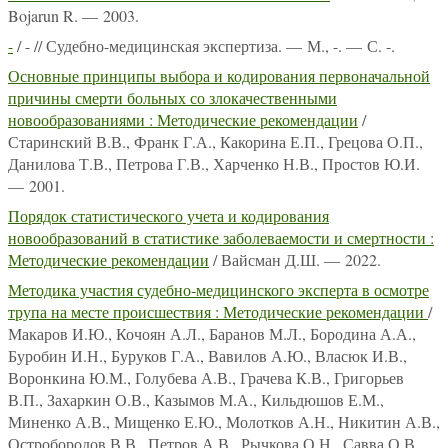
Bojarun R. — 2003.
-
/ - // Судебно-медицинская экспертиза. — М., -. — С. -.
Основные принципы выбора и кодирования первоначальной
причины смерти больных со злокачественными
новообразованиями : Методические рекомендации
/
Старинский В.В., Франк Г.А., Какорина Е.П., Грецова О.П.,
Данилова Т.В., Петрова Г.В., Харченко Н.В., Простов Ю.И.
— 2001.
Порядок статистического учета и кодирования
новообразований в статистике заболеваемости и смертности :
Методические рекомендации
/ Вайсман Д.Ш. — 2022.
Методика участия судебно-медицинского эксперта в осмотре
трупа на месте происшествия : Методические рекомендации
/
Макаров И.Ю., Кочоян А.Л., Баранов М.Л., Бородина А.А.,
Буробин И.Н., Буруков Г.А., Вавилов А.Ю., Власюк И.В.,
Воронкина Ю.М., Голубева А.В., Грачева К.В., Григорьев
В.П., Захаркин О.В., Казымов М.А., Кильдюшов Е.М.,
Миненко А.В., Мищенко Е.Ю., Молотков А.Н., Никитин А.В.,
Остробородов В.В., Петров А.В., Рычкова О.Н., Савва О.В.,