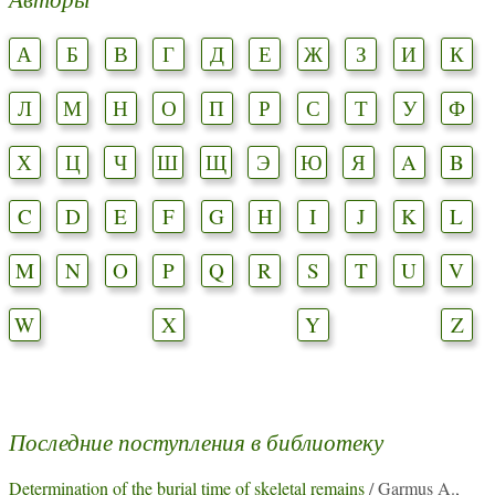
А
Б
В
Г
Д
Е
Ж
З
И
К
Л
М
Н
О
П
Р
С
Т
У
Ф
Х
Ц
Ч
Ш
Щ
Э
Ю
Я
A
B
C
D
E
F
G
H
I
J
K
L
M
N
O
P
Q
R
S
T
U
V
W
X
Y
Z
Последние поступления в библиотеку
Determination of the burial time of skeletal remains
/ Garmus A.,