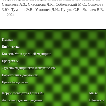
Саракаева А.З., Скворцова Л.К., Соболевский М.С., Соколова
З.Ю., Туманов Э.В., Услонцев Д.Н., Цугуля С.В., Яковлев В.В.
— 2024.
Главная
Библиотека
Кто есть Кто в судебной медицине
Программы
Судебно-медицинская экспертиза РФ
Нормативные документы
Правообладателям
Форум сообщества Forens.Ru
Мы в:
Литсалон судебных медиков
ВКонтакте