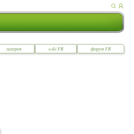
галерея
wiki FR
форум FR