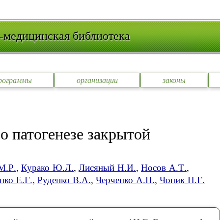
-медицинская библиотека
рограммы
организации
законы
о патогенезе закрытой
М.Р.
,
Курако Ю.Л.
,
Лисяный Н.И.
,
Носов А.Т.
,
нко Е.Г.
,
Руденко В.А.
,
Черченко А.П.
,
Чопик Н.Г.