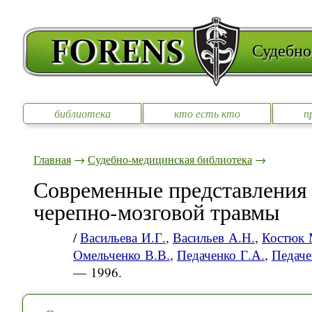
Судебно
библиотека
кто есть кто
п
Главная
→
Судебно-медицинская библиотека
→
Современные представления 
черепно-мозговой травмы
/
Васильева И.Г.
,
Васильев А.Н.
,
Костюк 
Омельченко В.В.
,
Педаченко Г.А.
,
Педаче
— 1996.