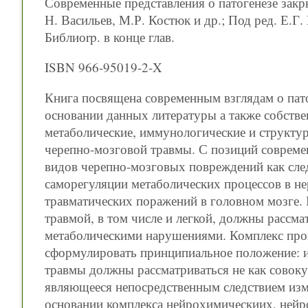
Современные представления о патогенезе закр
Н. Васильев, М.Р. Костюк и др.; Под ред. Е.Г. П
Библиоrp. в конце глав.
ISBN 966-95019-2-X
Книга посвящена современным взглядам о пат
основании данных литературы а также собств
метаболические, иммунологические и структ
черепно-мозговой травмы. С позиций современ
видов черепно-мозговых повреждений как сл
саморегуляции метаболических процессов в не
травматических поражений в головном мозге. 
травмой, в том числе и легкой, должны рассм
метаболическими нарушениями. Комплекс про
сформулировать принципиальное положение: и
травмы должны рассматриваться не как совоку
являющееся непосредственным следствием изм
основании комплекса нейрохимическиих, ней