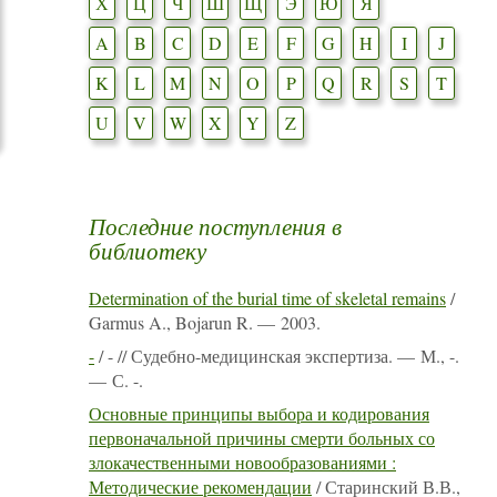
Х
Ц
Ч
Ш
Щ
Э
Ю
Я
A
B
C
D
E
F
G
H
I
J
K
L
M
N
O
P
Q
R
S
T
U
V
W
X
Y
Z
Последние поступления в
библиотеку
Determination of the burial time of skeletal remains
/
Garmus A., Bojarun R. — 2003.
-
/ - // Судебно-медицинская экспертиза. — М., -.
— С. -.
Основные принципы выбора и кодирования
первоначальной причины смерти больных со
злокачественными новообразованиями :
Методические рекомендации
/ Старинский В.В.,