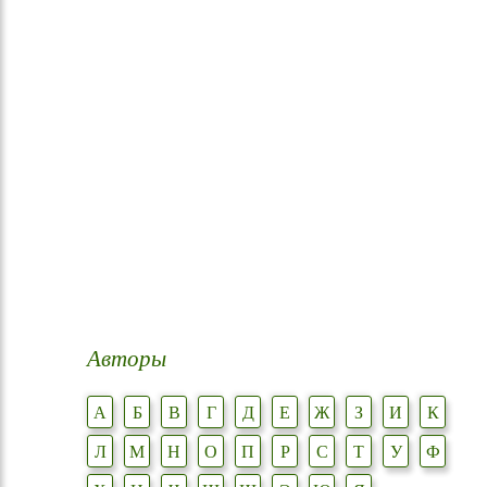
Авторы
А
Б
В
Г
Д
Е
Ж
З
И
К
Л
М
Н
О
П
Р
С
Т
У
Ф