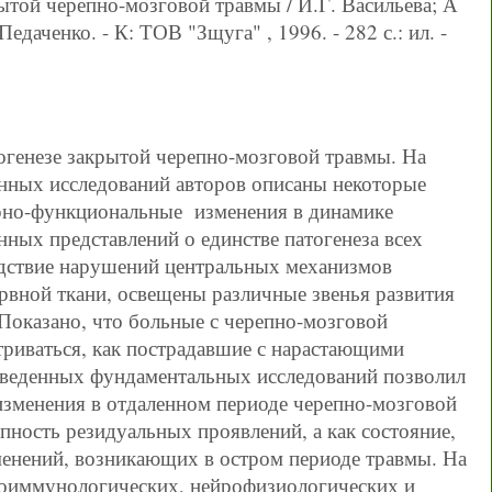
ытой черепно-мозговой травмы / И.Г. Васильева; А
едаченко. - К: ТОВ "Зщуга" , 1996. - 282 с.: ил. -
огенезе закрытой черепно-мозговой травмы. На
енных исследований авторов описаны некоторые
урно-функциональные изменения в динамике
ных представлений о единстве патогенеза всех
едствие нарушений центральных механизмов
рвной ткани, освещены различные звенья развития
Показано, что больные с черепно-мозговой
атриваться, как пострадавшие с нарастающими
веденных фундаментальных исследований позволил
зменения в отдаленном периоде черепно-мозговой
пность резидуальных проявлений, а как состояние,
енений, возникающих в остром периоде травмы. На
роиммунологических, нейрофизиологических и