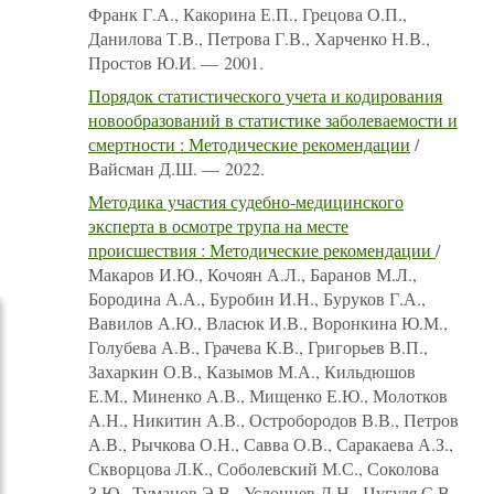
Франк Г.А., Какорина Е.П., Грецова О.П.,
Данилова Т.В., Петрова Г.В., Харченко Н.В.,
Простов Ю.И. — 2001.
Порядок статистического учета и кодирования
новообразований в статистике заболеваемости и
смертности : Методические рекомендации
/
Вайсман Д.Ш. — 2022.
Методика участия судебно-медицинского
эксперта в осмотре трупа на месте
происшествия : Методические рекомендации
/
Макаров И.Ю., Кочоян А.Л., Баранов М.Л.,
Бородина А.А., Буробин И.Н., Буруков Г.А.,
Вавилов А.Ю., Власюк И.В., Воронкина Ю.М.,
Голубева А.В., Грачева К.В., Григорьев В.П.,
Захаркин О.В., Казымов М.А., Кильдюшов
Е.М., Миненко А.В., Мищенко Е.Ю., Молотков
А.Н., Никитин А.В., Остробородов В.В., Петров
А.В., Рычкова О.Н., Савва О.В., Саракаева А.З.,
Скворцова Л.К., Соболевский М.С., Соколова
З.Ю., Туманов Э.В., Услонцев Д.Н., Цугуля С.В.,