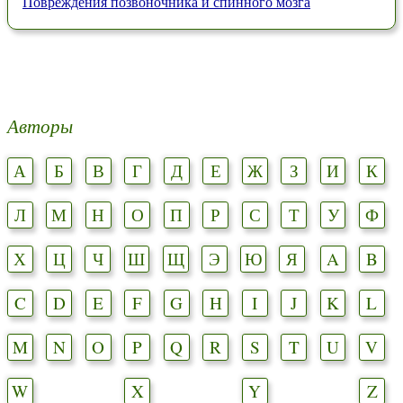
Повреждения позвоночника и спинного мозга
Авторы
А
Б
В
Г
Д
Е
Ж
З
И
К
Л
М
Н
О
П
Р
С
Т
У
Ф
Х
Ц
Ч
Ш
Щ
Э
Ю
Я
A
B
C
D
E
F
G
H
I
J
K
L
M
N
O
P
Q
R
S
T
U
V
W
X
Y
Z