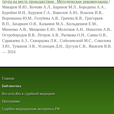
трупа на месте происшествия : Методические рекомендации
/
Макаров И.Ю., Кочоян А.Л., Баранов М.Л., Бородина А.А.,
Буробин И.Н., Буруков Г.А., Вавилов А.Ю., Власюк И.В.,
Воронкина Ю.М., Голубева А.В., Грачева К.В., Григорьев
В.П., Захаркин О.В., Казымов М.А., Кильдюшов Е.М.,
Миненко А.В., Мищенко Е.Ю., Молотков А.Н., Никитин А.В.,
Остробородов В.В., Петров А.В., Рычкова О.Н., Савва О.В.,
Саракаева А.З., Скворцова Л.К., Соболевский М.С., Соколова
З.Ю., Туманов Э.В., Услонцев Д.Н., Цугуля С.В., Яковлев В.В.
— 2024.
Главная
Библиотека
Кто есть Кто в судебной медицине
Программы
Судебно-медицинская экспертиза РФ