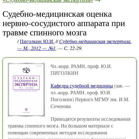
Судебно-медицинская оценка
нервно-сосудистого аппарата при
травме спинного мозга
/
Пиголкин Ю.И.
//
Судебно-медицинская экспертиза.
— М., 2012 — №1
. — С. 22-29.
Чл.-корр. РАМН, проф. Ю.И.
ПИГОЛКИН
Кафедра судебной медицины
(зав. —
чл.-корр. РАМН, проф. Ю.И.
Пиголкин) Первого МГМУ им. И.М.
Сеченова
Приводятся результаты исследования
травмы спинного мозга. На большом материале с
помощью современных методов исследования