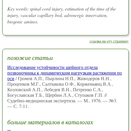
Key words: spinal cord injury, estimation of the time of the
injury, vascular capillary bed, adrenergic innervation,
biogenic amines.
ссылка на эту страницу
похожие статьи
Исследование устойчивости шейного отдела
позвоночника к динамическим нагрузкам растяжения по
оси
/ Громов А.П., Пырлина Н.П., Живодеров Н.Н.,
Проценков М.Г., Салтыкова О.Ф., Корженьянц В.А.,
Козловский А.П., Лебедев В.Н., Петренко С.А.,
Богуславская Т.Б., Щербин Л.А., Ступаков Г.П. //
Судебно-медицинская экспертиза. — М., 1976. — №3.
— С. 7-11.
больше материалов в каталогах