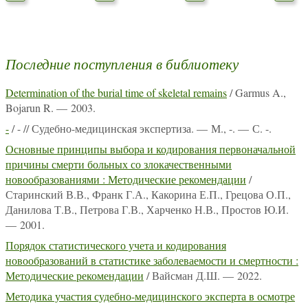
Последние поступления в библиотеку
Determination of the burial time of skeletal remains
/ Garmus A.,
Bojarun R. — 2003.
-
/ - // Судебно-медицинская экспертиза. — М., -. — С. -.
Основные принципы выбора и кодирования первоначальной
причины смерти больных со злокачественными
новообразованиями : Методические рекомендации
/
Старинский В.В., Франк Г.А., Какорина Е.П., Грецова О.П.,
Данилова Т.В., Петрова Г.В., Харченко Н.В., Простов Ю.И.
— 2001.
Порядок статистического учета и кодирования
новообразований в статистике заболеваемости и смертности :
Методические рекомендации
/ Вайсман Д.Ш. — 2022.
Методика участия судебно-медицинского эксперта в осмотре