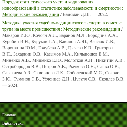
Порядок статистического учета и кодирования
новообразований в статистике заболеваемости и смертности :
Методические рекомендации
/ Вайсман Д.Ш. — 2022.
Методика участия судебно-медицинского эксперта в осмотре
трупа на месте происшествия : Методические рекомендации
/
Макаров И.Ю., Кочоян А.Л., Баранов М.Л., Бородина А.А.,
Буробин И.Н., Буруков Г.А., Вавилов А.Ю., Власюк И.В.,
Воронкина Ю.М., Голубева А.В., Грачева К.В., Григорьев
В.П., Захаркин О.В., Казымов М.А., Кильдюшов Е.М.,
Миненко А.В., Мищенко Е.Ю., Молотков А.Н., Никитин А.В.,
Остробородов В.В., Петров А.В., Рычкова О.Н., Савва О.В.,
Саракаева А.З., Скворцова Л.К., Соболевский М.С., Соколова
З.Ю., Туманов Э.В., Услонцев Д.Н., Цугуля С.В., Яковлев В.В.
— 2024.
Главная
Библиотека