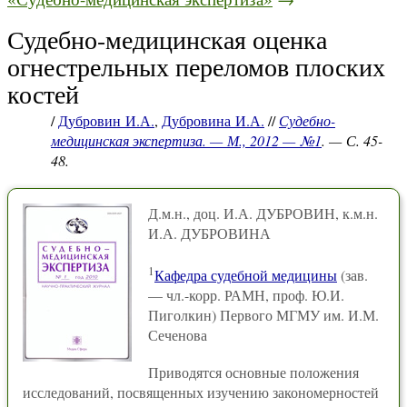
Судебно-медицинская оценка
огнестрельных переломов плоских
костей
/
Дубровин И.А.
,
Дубровина И.А.
//
Судебно-
медицинская экспертиза. — М., 2012 — №1
. — С. 45-
48.
Д.м.н., доц. И.А. ДУБРОВИН, к.м.н.
И.А. ДУБРОВИНА
1
Кафедра судебной медицины
(зав.
— чл.-корр. РАМН, проф. Ю.И.
Пиголкин) Первого МГМУ им. И.М.
Сеченова
Приводятся основные положения
исследований, посвященных изучению закономерностей