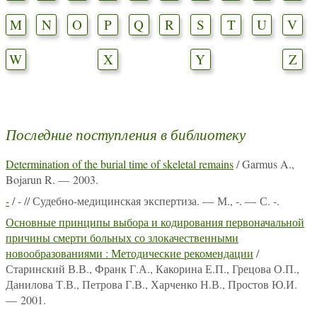
M
N
O
P
Q
R
S
T
U
V
W
X
Y
Z
Последние поступления в библиотеку
Determination of the burial time of skeletal remains
/ Garmus A.,
Bojarun R. — 2003.
-
/ - // Судебно-медицинская экспертиза. — М., -. — С. -.
Основные принципы выбора и кодирования первоначальной
причины смерти больных со злокачественными
новообразованиями : Методические рекомендации
/
Старинский В.В., Франк Г.А., Какорина Е.П., Грецова О.П.,
Данилова Т.В., Петрова Г.В., Харченко Н.В., Простов Ю.И.
— 2001.