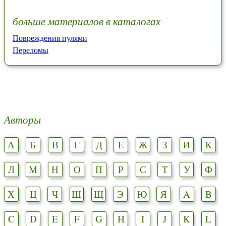
больше материалов в каталогах
Повреждения пулями
Переломы
Авторы
А
Б
В
Г
Д
Е
Ж
З
И
К
Л
М
Н
О
П
Р
С
Т
У
Ф
Х
Ц
Ч
Ш
Щ
Э
Ю
Я
A
B
C
D
E
F
G
H
I
J
K
L