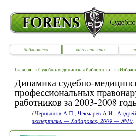
Судебно
библиотека
кто есть кто
п
Главная
→
Судебно-медицинская библиотека
→
«Избран
Динамика судебно-медицинск
профессиональных правона
работников за 2003-2008 год
/
Чернышов А.П.
,
Чекмарев А.И.
,
Андрей
экспертизы. — Хабаровск, 2009 — №10
.