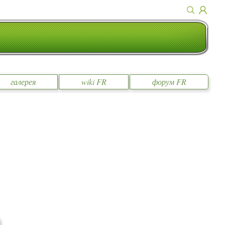
галерея
wiki FR
форум FR