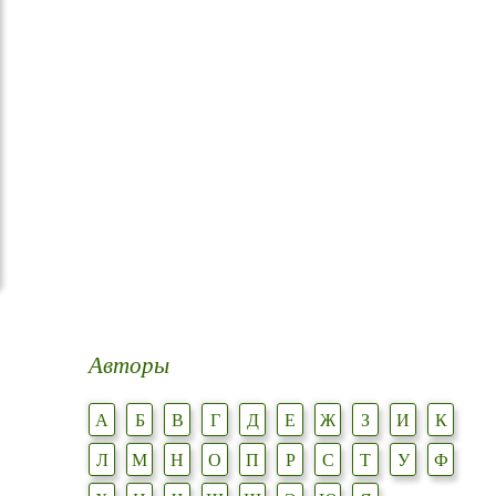
Авторы
А
Б
В
Г
Д
Е
Ж
З
И
К
Л
М
Н
О
П
Р
С
Т
У
Ф