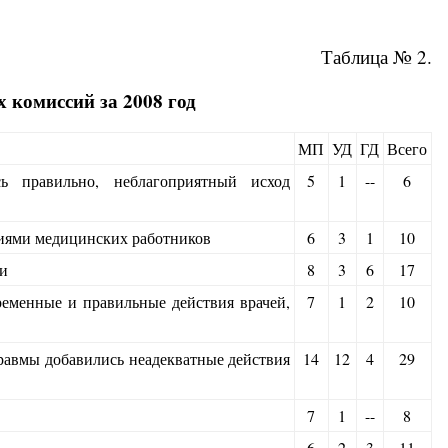
Таблица № 2.
 комиссий за 2008 год
МП
УД
ГД
Всего
сь правильно, неблагоприятный исход
5
1
--
6
иями медицинских работников
6
3
1
10
и
8
3
6
17
временные и правильные действия врачей,
7
1
2
10
травмы добавились неадекватные действия
14
12
4
29
7
1
--
8
6
2
3
11