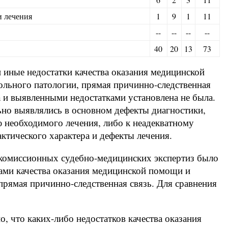
и лечения
1
9
1
11
--
--
--
--
40
20
13
73
 иные недостатки качества оказания медицинской
ольного патологии, прямая причинно-следственная
 и выявленными недостатками установлена не была.
но выявлялись в основном дефекты диагностики,
 необходимого лечения, либо к неадекватному
ктического характера и дефекты лечения.
е комиссионных судебно-медицинских экспертиз было
ами качества оказания медицинской помощи и
прямая причинно-следственная связь. Для сравнения
о, что каких-либо недостатков качества оказания