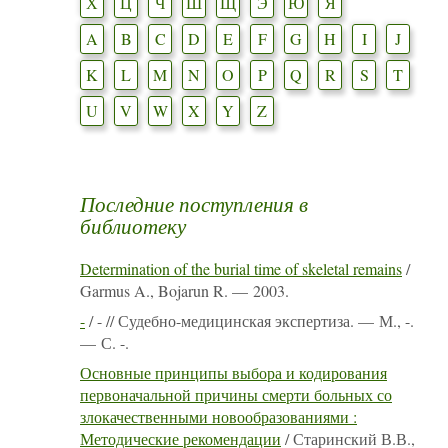
Х
Ц
Ч
Ш
Щ
Э
Ю
Я
A
B
C
D
E
F
G
H
I
J
K
L
M
N
O
P
Q
R
S
T
U
V
W
X
Y
Z
Последние поступления в
библиотеку
Determination of the burial time of skeletal remains
/
Garmus A., Bojarun R. — 2003.
-
/ - // Судебно-медицинская экспертиза. — М., -.
— С. -.
Основные принципы выбора и кодирования
первоначальной причины смерти больных со
злокачественными новообразованиями :
Методические рекомендации
/ Старинский В.В.,