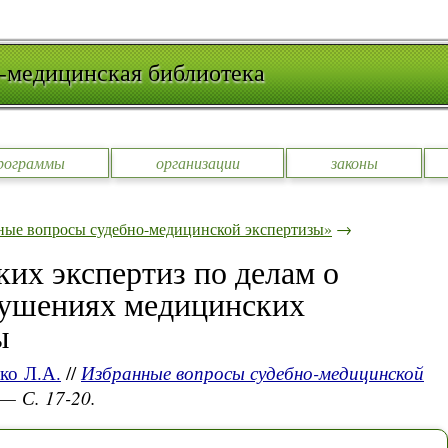
-медицинская библиотека
рограммы
организации
законы
ные вопросы судебно-медицинской экспертизы»
→
их экспертиз по делам о
рушениях медицинских
ы
ко Л.А.
//
Избранные вопросы судебно-медицинской
 — С. 17-20.