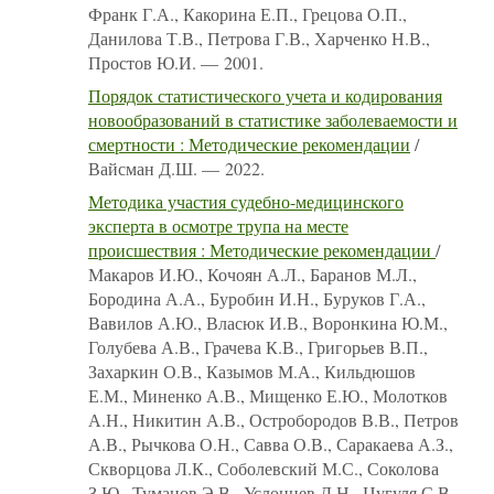
Франк Г.А., Какорина Е.П., Грецова О.П.,
Данилова Т.В., Петрова Г.В., Харченко Н.В.,
Простов Ю.И. — 2001.
Порядок статистического учета и кодирования
новообразований в статистике заболеваемости и
смертности : Методические рекомендации
/
Вайсман Д.Ш. — 2022.
Методика участия судебно-медицинского
эксперта в осмотре трупа на месте
происшествия : Методические рекомендации
/
Макаров И.Ю., Кочоян А.Л., Баранов М.Л.,
Бородина А.А., Буробин И.Н., Буруков Г.А.,
Вавилов А.Ю., Власюк И.В., Воронкина Ю.М.,
Голубева А.В., Грачева К.В., Григорьев В.П.,
Захаркин О.В., Казымов М.А., Кильдюшов
Е.М., Миненко А.В., Мищенко Е.Ю., Молотков
А.Н., Никитин А.В., Остробородов В.В., Петров
А.В., Рычкова О.Н., Савва О.В., Саракаева А.З.,
Скворцова Л.К., Соболевский М.С., Соколова
З.Ю., Туманов Э.В., Услонцев Д.Н., Цугуля С.В.,