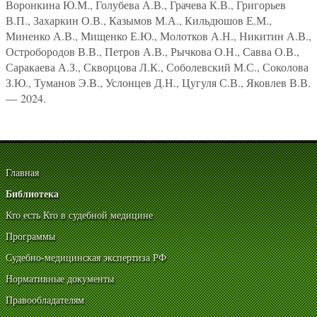
Воронкина Ю.М., Голубева А.В., Грачева К.В., Григорьев
В.П., Захаркин О.В., Казымов М.А., Кильдюшов Е.М.,
Миненко А.В., Мищенко Е.Ю., Молотков А.Н., Никитин А.В.,
Остробородов В.В., Петров А.В., Рычкова О.Н., Савва О.В.,
Саракаева А.З., Скворцова Л.К., Соболевский М.С., Соколова
З.Ю., Туманов Э.В., Услонцев Д.Н., Цугуля С.В., Яковлев В.В.
— 2024.
Главная
Библиотека
Кто есть Кто в судебной медицине
Программы
Судебно-медицинская экспертиза РФ
Нормативные документы
Правообладателям