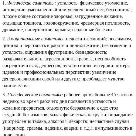
Физические симптомы:
усталость, физическое утомление,
истощение; уменьшенный или увеличенный вес; бессонница;
плохое общее состояние здоровья; затрудненное дыхание,
отдышка; тошнота, головокружение, чрезмерная потливость,
дрожание, гипертензия; нарывы; сердечные болезни.
Эмоциональные симптомы
: недостаток эмоций; пессимизм,
цинизм и черствость в работе и личной жизни; безразличие и
усталость; ощущения фрустрации, безнадежность;
раздражительность, агрессивность; тревога, неспособность
сосредоточиться; депрессия, чувство вины; истерики; потеря
идеалов и профессиональных перспектив; увеличение
деперсонализации своей или других; преобладает чувство
одиночества.
Поведенческие симптомы:
рабочее время больше 45 часов в
неделю; во время рабочего дня появляется усталость и
желание прерваться, отдохнуть; безразличие к еде; стол
скудный, без изысков; малая физическая нагрузка; оправдание
употребления табака, алкоголя, лекарств; несчастные случаи
(например, травмы, падения, аварии и т.д.); импульсивность в
поведении.