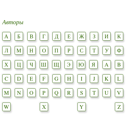
Авторы
А
Б
В
Г
Д
Е
Ж
З
И
К
Л
М
Н
О
П
Р
С
Т
У
Ф
Х
Ц
Ч
Ш
Щ
Э
Ю
Я
A
B
C
D
E
F
G
H
I
J
K
L
M
N
O
P
Q
R
S
T
U
V
W
X
Y
Z