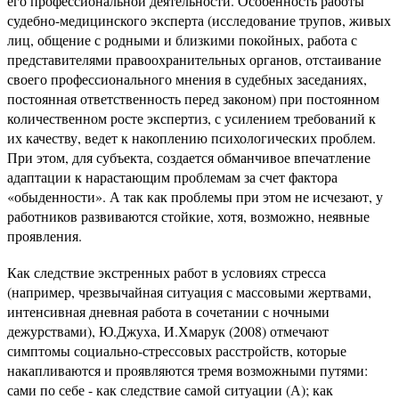
его профессиональной деятельности. Особенность работы
судебно-медицинского эксперта (исследование трупов, живых
лиц, общение с родными и близкими покойных, работа с
представителями правоохранительных органов, отстаивание
своего профессионального мнения в судебных заседаниях,
постоянная ответственность перед законом) при постоянном
количественном росте экспертиз, с усилением требований к
их качеству, ведет к накоплению психологических проблем.
При этом, для субъекта, создается обманчивое впечатление
адаптации к нарастающим проблемам за счет фактора
«обыденности». А так как проблемы при этом не исчезают, у
работников развиваются стойкие, хотя, возможно, неявные
проявления.
Как следствие экстренных работ в условиях стресса
(например, чрезвычайная ситуация с массовыми жертвами,
интенсивная дневная работа в сочетании с ночными
дежурствами), Ю.Джуха, И.Хмарук (2008) отмечают
симптомы социально-стрессовых расстройств, которые
накапливаются и проявляются тремя возможными путями:
сами по себе - как следствие самой ситуации (А); как