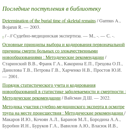
Последние поступления в библиотеку
Determination of the burial time of skeletal remains
/ Garmus A.,
Bojarun R. — 2003.
-
/ - // Судебно-медицинская экспертиза. — М., -. — С. -.
Основные принципы выбора и кодирования первоначальной
причины смерти больных со злокачественными
новообразованиями : Методические рекомендации
/
Старинский В.В., Франк Г.А., Какорина Е.П., Грецова О.П.,
Данилова Т.В., Петрова Г.В., Харченко Н.В., Простов Ю.И.
— 2001.
Порядок статистического учета и кодирования
новообразований в статистике заболеваемости и смертности :
Методические рекомендации
/ Вайсман Д.Ш. — 2022.
Методика участия судебно-медицинского эксперта в осмотре
трупа на месте происшествия : Методические рекомендации
/
Макаров И.Ю., Кочоян А.Л., Баранов М.Л., Бородина А.А.,
Буробин И.Н., Буруков Г.А., Вавилов А.Ю., Власюк И.В.,