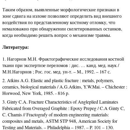
Таким образом, выявленные морфологические признаки в
зоне сдвига на изломе позволяют определить вид внешнего
воздействия по представленному костному отломку, что
немаловажно при обнаружении скелетированных останков,
когда необходимо решить вопрос о механизме травмы.
Литература:
Нагорнов М.Н. Фрактографические исследования костной
ткани при экспертизе переломов : дис. … канд. мед. наук /
М.Н.Нагорнов ; Рос. гос. мед. ун-т. – М., 1992. – 167 с.
Atkins A.G. Elastic and plastic fracture : metals, polymers,
ceramics, biological materials / A.G.Atkins, Y.W.Mai. – Chichester :
Horwood, New York, 1985. - 816 p.
Ginty C.A. Fracture Characteristics of Angleplied Laminates
Fabricated from Overaged Graphite : Epoxy Prepeg / C.A Ginty C,
C. Chamis // Fractografy of modern engineering materials:
composites and metals, ASTM STP 948, American Society for
Testing and Materials. – Philadelphia – 1987. – P. 101 – 130.