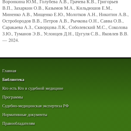
Воронкина Ю.М., Голубева А.В., Грачева К.В., Григорьев
В.П., Захаркин О.В., Казымов М.А., Кильдюшов Е.М.,
Миненко А.В., Мищенко Е.Ю., Молотков А.Н., Никитин А.В.,
Остробородов В.В., Петров А.В., Рычкова О.Н., Савва О.В.,
Саракаева А.З., Скворцова Л.К., Соболевский М.С., Соколова
З.Ю., Туманов Э.В., Услонцев Д.Н., Цугуля С.В., Яковлев В.В.
— 2024.
Главная
Библиотека
Кто есть Кто в судебной медицине
Программы
Судебно-медицинская экспертиза РФ
Нормативные документы
Правообладателям