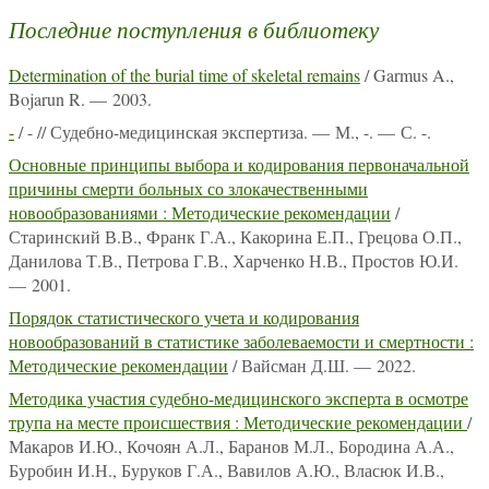
Последние поступления в библиотеку
Determination of the burial time of skeletal remains
/ Garmus A.,
Bojarun R. — 2003.
-
/ - // Судебно-медицинская экспертиза. — М., -. — С. -.
Основные принципы выбора и кодирования первоначальной
причины смерти больных со злокачественными
новообразованиями : Методические рекомендации
/
Старинский В.В., Франк Г.А., Какорина Е.П., Грецова О.П.,
Данилова Т.В., Петрова Г.В., Харченко Н.В., Простов Ю.И.
— 2001.
Порядок статистического учета и кодирования
новообразований в статистике заболеваемости и смертности :
Методические рекомендации
/ Вайсман Д.Ш. — 2022.
Методика участия судебно-медицинского эксперта в осмотре
трупа на месте происшествия : Методические рекомендации
/
Макаров И.Ю., Кочоян А.Л., Баранов М.Л., Бородина А.А.,
Буробин И.Н., Буруков Г.А., Вавилов А.Ю., Власюк И.В.,