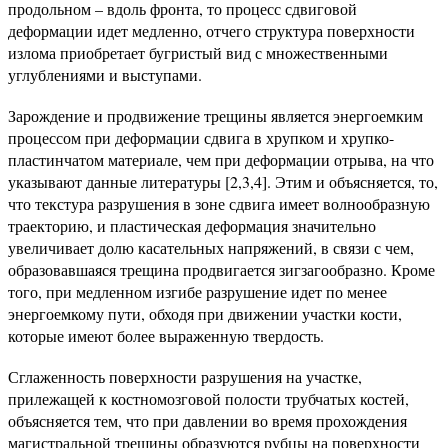
продольном – вдоль фронта, то процесс сдвиговой
деформации идет медленно, отчего структура поверхности
излома приобретает бугристый вид с множественными
углублениями и выступами.
Зарождение и продвижение трещины является энергоемким
процессом при деформации сдвига в хрупком и хрупко-
пластинчатом материале, чем при деформации отрыва, на что
указывают данные литературы [2,3,4]. Этим и объясняется, то,
что текстура разрушения в зоне сдвига имеет волнообразную
траекторию, и пластическая деформация значительно
увеличивает долю касательных напряжений, в связи с чем,
образовавшаяся трещина продвигается зигзагообразно. Кроме
того, при медленном изгибе разрушение идет по менее
энергоемкому пути, обходя при движении участки кости,
которые имеют более выраженную твердость.
Сглаженность поверхности разрушения на участке,
прилежащей к костномозговой полости трубчатых костей,
объясняется тем, что при давлении во время прохождения
магистральной трещины образуются рубцы на поверхности